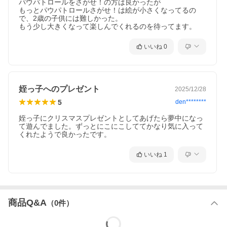
パウパトロールをさがせ！の方は良かったが

もっとパウパトロールさがせ！は絵が小さくなってるの
で、2歳の子供には難しかった。

もう少し大きくなって楽しんでくれるのを待ってます。
いいね
0
姪っ子へのプレゼント
2025/12/28
5
den********
姪っ子にクリスマスプレゼントとしてあげたら夢中になっ
て遊んでました。ずっとにこにこしててかなり気に入って
くれたようで良かったです。
いいね
1
商品Q&A
（
0
件）