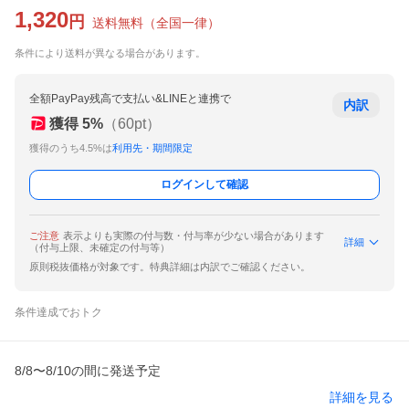
1,320
円
送料無料
（
全国一律
）
条件により送料が異なる場合があります。
全額PayPay残高で支払い&LINEと連携で
内訳
獲得
5
%
（
60
pt）
獲得のうち4.5%は
利用先・期間限定
ログインして確認
ご注意
表示よりも実際の付与数・付与率が少ない場合があります
詳細
（付与上限、未確定の付与等）
原則税抜価格が対象です。特典詳細は内訳でご確認ください。
条件達成でおトク
8/8〜8/10の間に発送予定
詳細を見る