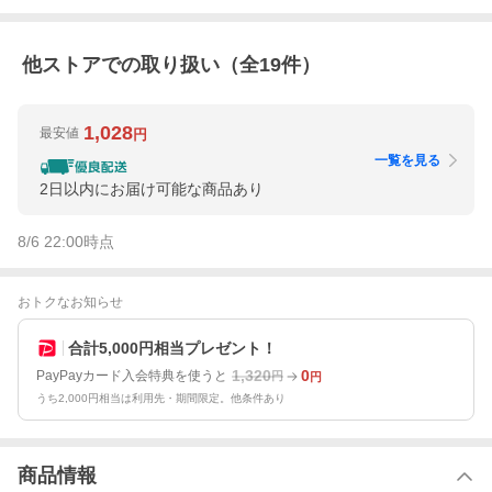
他ストアでの取り扱い（全
19
件）
1,028
最安値
円
一覧を見る
2日以内にお届け可能な商品あり
8/6 22:00
時点
おトクなお知らせ
合計5,000円相当プレゼント！
1,320
0
PayPayカード入会特典を使うと
円
円
うち2,000円相当は利用先・期間限定。他条件あり
商品情報