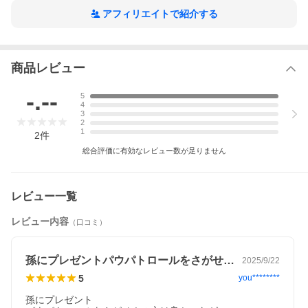
アフィリエイトで紹介する
商品レビュー
-.--
5
4
3
2
1
2
件
総合評価に有効なレビュー数が足りません
レビュー一覧
レビュー内容
（口コミ）
孫にプレゼントパウパトロールをさがせ！…
2025/9/22
5
you********
孫にプレゼント
