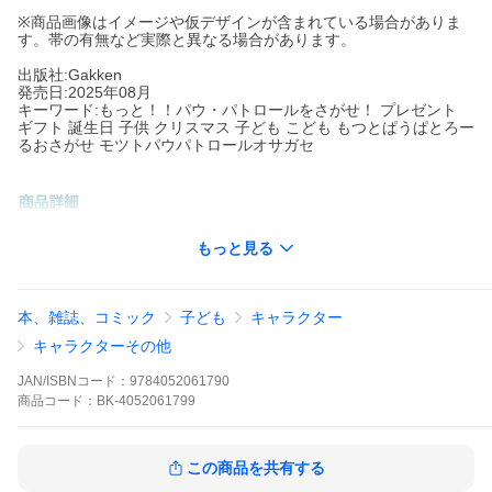
※商品画像はイメージや仮デザインが含まれている場合がありま
す。帯の有無など実際と異なる場合があります。
出版社:Gakken
発売日:2025年08月
キーワード:もっと！！パウ・パトロールをさがせ！ プレゼント
ギフト 誕生日 子供 クリスマス 子ども こども もつとぱうぱとろー
るおさがせ モツトパウパトロールオサガセ
出版社名:
Gakken
もっと見る
パウ・パトロールのなかまたちとさがしえあそびにちょうせん！
こんどはちょっぴりむずかしいもんだいもあるよ！もんだいはぜ
んぶで１０もん★ぜんぶみつけられたらパウフェクト♪
本、雑誌、コミック
子ども
キャラクター
※本データはこの商品が発売された時点の情報です。
キャラクターその他
JAN/ISBNコード：
9784052061790
商品
コード：
BK-4052061799
この商品を共有する