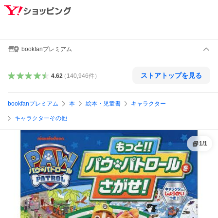
bookfanプレミアム
ストアトップを見る
4.62
（
140,946
件
）
bookfanプレミアム
本
絵本・児童書
キャラクター
キャラクターその他
1
/
1