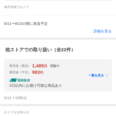
条件達成でおトク
8/11〜8/13の間に発送予定
詳細を見る
他ストアでの取り扱い（全
22
件）
1,485
最安値
（新品）
閲覧中
円
993
最安値
（中古）
円
一覧を見る
2日以内にお届け可能な商品あり
8/10 7:00
時点
おトクなお知らせ