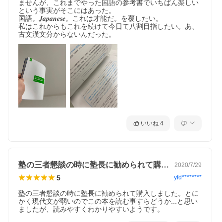
ませんが、これまでやった国語の参考書でいちばん楽しい
という事実がそこにはあった。

国語。𝑱𝒂𝒑𝒂𝒏𝒆𝒔𝒆。これは才能だ。を覆したい。

私はこれからもこれを続けて今日て八割目指したい。あ、
古文漢文分からないんだった。
いいね
4
塾の三者懇談の時に塾長に勧められて購入…
2020/7/29
5
yfd********
塾の三者懇談の時に塾長に勧められて購入しました。とに
かく現代文が弱いのでこの本を読む事すらどうか...と思い
ましたが、読みやすくわかりやすいようです。