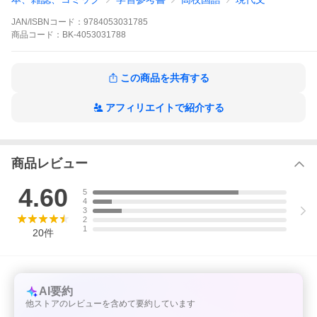
■大人気講師船口先生が現代文読解の「正攻法」を教えます！
代ゼミで大人気の授業そのままの軽やかな語り口で、現代文読解
JAN/ISBNコード：
9784053031785
の「正しい基本」をていねいに講義します。スポーツでも勉強で
商品
コード：
BK-4053031788
も、まずは「正しい基本」を知ることが必要です。「現代文の読
み方がわからない」「現代文はフィーリングで解いている」とい
う人にぴったりな1冊です。
この商品を共有する
■正しい解き方を知ったら、徹底トレーニング！
本書は正しい読解法を知るSTEP 1と、正しい読解法を徹底的にト
レーニングするSTEP2の2部からなっています。正しい読み方
アフィリエイトで紹介する
が“わかった”だけでは “できる”ようにはなりません。自分でコツコ
ツ練習することが不可欠です。STEP2では10題の良問を解いて、
正しい読解法を頭にしみ込ませます。現代文が苦手な人も、得点
に波がある人も安定して得点できる力をつけることができます。
商品レビュー
■論理的な読解で、未知の文章に対応できる力がつく！
「具体と抽象」や「対比」など、文章の構造がひと目でわかるよ
4.60
5
うに図解しているので、論理的な読解の助けになります。「なん
4
となく」読むのではなく論理的に読む練習を重ねることで、「未
3
知の文章」にも対応することができるようになります。もちろ
2
1
ん、STEP2の読解のトレーニング編全10問にも丁寧な解説つきで
20
件
す。
●巻頭に「よくある質問 Q＆A」つきで、現代文の疑問を解消！
●別冊「問題編」つきで、どこでもトレーニング！
AI要約
※本データはこの商品が発売された時点の情報です。
他ストアのレビューを含めて要約しています