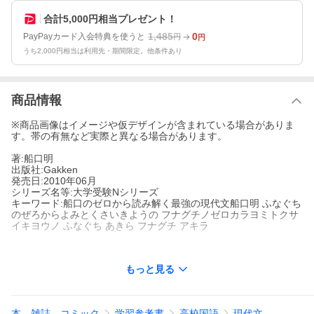
合計5,000円相当プレゼント！
1,485
0
PayPayカード入会特典を使うと
円
円
うち2,000円相当は利用先・期間限定。他条件あり
商品情報
※商品画像はイメージや仮デザインが含まれている場合がありま
す。帯の有無など実際と異なる場合があります。
著:船口明
出版社:Gakken
発売日:2010年06月
シリーズ名等:大学受験Nシリーズ
キーワード:船口のゼロから読み解く最強の現代文船口明 ふなぐち
のぜろからよみとくさいきようの フナグチノゼロカラヨミトクサ
イキヨウノ ふなぐち あきら フナグチ アキラ
もっと見る
著者名:
船口明
出版社名:
Gakken
シリーズ名等:
大学受験Nシリーズ
本、雑誌、コミック
学習参考書
高校国語
現代文