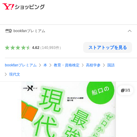
bookfanプレミアム
ストアトップを見る
4.62
（
140,993
件
）
bookfanプレミアム
本
教育・資格検定
高校学参
国語
現代文
1
/
1