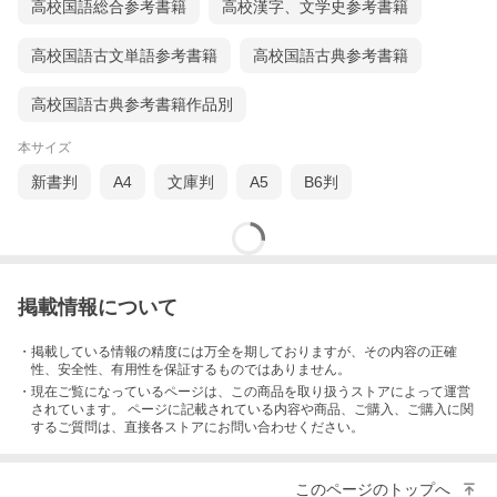
高校国語総合参考書籍
高校漢字、文学史参考書籍
高校国語古文単語参考書籍
高校国語古典参考書籍
高校国語古典参考書籍作品別
本サイズ
新書判
A4
文庫判
A5
B6判
掲載情報について
・掲載している情報の精度には万全を期しておりますが、その内容の正確
性、安全性、有用性を保証するものではありません。
・現在ご覧になっているページは、この
商品
を取り扱うストアによって運営
されています。 ページに記載されている内容
や商品、ご購入
、ご購入に関
するご質問は、直接各ストアにお問い合わせください。
このページのトップへ