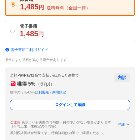
1,485
円
送料無料
（全国一律）
電子書籍
1,485
円
電子書籍ご利用ガイド
条件により送料が異なる場合があります。
全額PayPay残高で支払い&LINEと連携で
内訳
獲得
5
%
（
67
pt）
獲得のうち4.5%は
利用先・期間限定
ログインして確認
ご注意
表示よりも実際の付与数・付与率が少ない場合があります
詳細
（付与上限、未確定の付与等）
原則税抜価格が対象です。特典詳細は内訳でご確認ください。