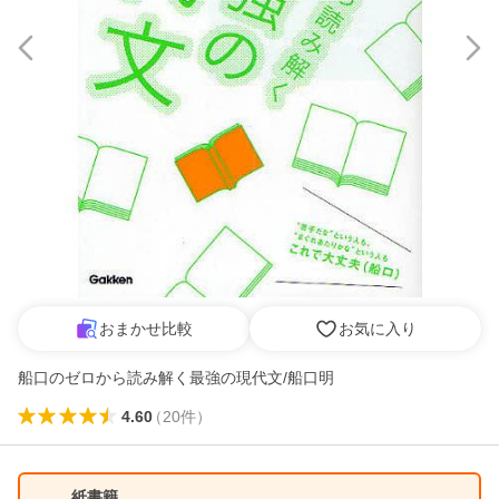
おまかせ比較
お気に入り
船口のゼロから読み解く最強の現代文/船口明
4.60
（
20
件
）
紙書籍