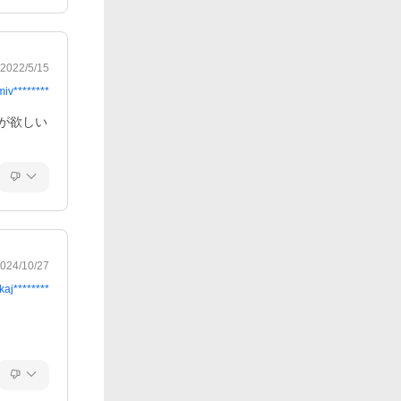
2022/5/15
miv********
が欲しい
024/10/27
kaj********