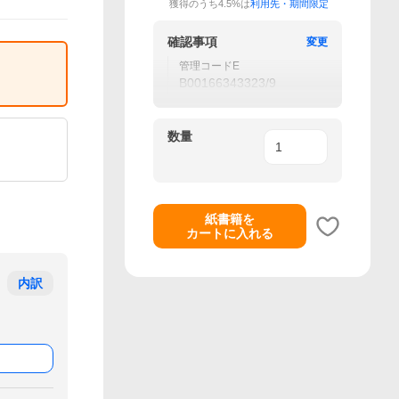
獲得のうち4.5%は
利用先・期間限定
確認事項
変更
管理コードE
B00166343323/9
数量
紙書籍を
カートに入れる
内訳