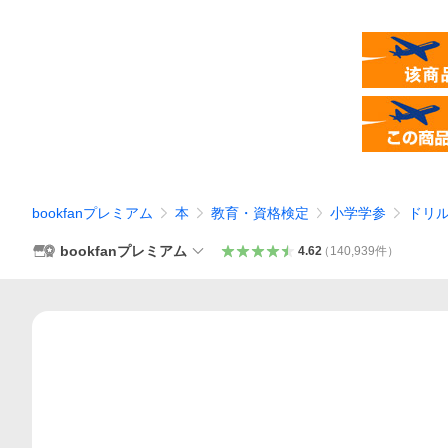
bookfanプレミアム
本
教育・資格検定
小学学参
ドリ
bookfanプレミアム
4.62
（
140,939
件
）