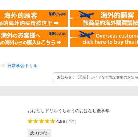
ル
日常学習ドリル
お知らせ：
【重要】ガイドなど表記変更のお知らせ
おはなしドリルうちゅうのおはなし低学年
4.86
（
7
件
）
残りわずか