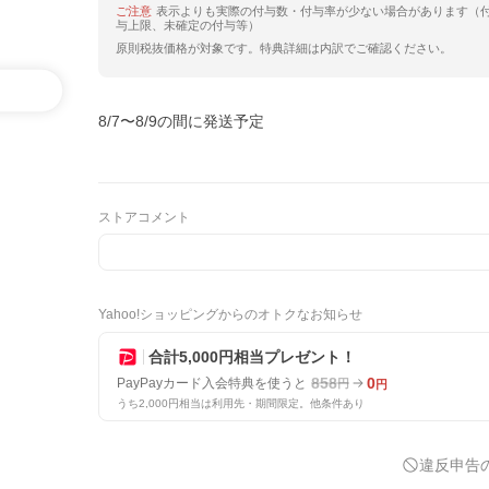
ご注意
表示よりも実際の付与数・付与率が少ない場合があります（
与上限、未確定の付与等）
原則税抜価格が対象です。特典詳細は内訳でご確認ください。
8/7〜8/9の間に発送予定
ストアコメント
Yahoo!ショッピングからのオトクなお知らせ
合計5,000円相当プレゼント！
858
0
PayPayカード入会特典を使うと
円
円
うち2,000円相当は利用先・期間限定。他条件あり
違反申告