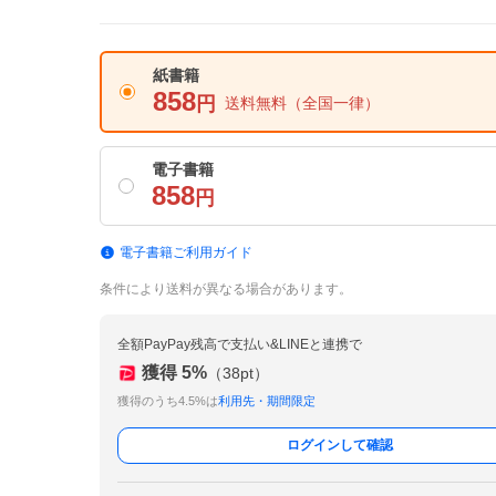
紙書籍
858
円
送料無料
（全国一律）
電子書籍
858
円
電子書籍ご利用ガイド
条件により送料が異なる場合があります。
全額PayPay残高で支払い&LINEと連携で
獲得
5
%
（
38
pt）
獲得のうち4.5%は
利用先・期間限定
ログインして確認