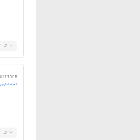
017/10/15
sas********