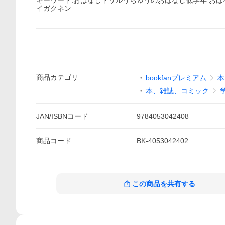
キーワード:おはなしドリルうちゅうのおはなし低学年 お
イガクネン
商品
カテゴリ
bookfanプレミアム
本
本、雑誌、コミック
JAN/ISBNコード
9784053042408
商品
コード
BK-4053042402
この商品を共有する