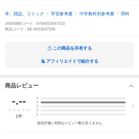
出版社名:
Gakken
ゆるくてシュールな４コマまんがで理科が学べる新感覚参考書。
本、雑誌、コミック
学習参考書
中学教科別参考書
理科
４コマまんがで中学３年分の理科をテンポ良く学習でき，まとめ
ページで内容の定着も図れる。４コマまんがは人気イラストレー
JAN/ISBNコード：
9784053047533
ターのうえたに夫婦さんが執筆。
商品
コード：
BK-4053047536
※本データはこの商品が発売された時点の情報です。
この商品を共有する
アフィリエイトで紹介する
商品レビュー
-.--
5
4
3
2
1
1
件
総合評価に有効なレビュー数が足りません