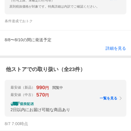
（付与上限、未確定の付与等）
原則税抜価格が対象です。特典詳細は内訳でご確認ください。
条件達成でおトク
8/8〜8/10の間に発送予定
詳細を見る
他ストアでの取り扱い（全
23
件）
990
最安値
（新品）
閲覧中
円
570
最安値
（中古）
円
一覧を見る
2日以内にお届け可能な商品あり
8/7 7:00
時点