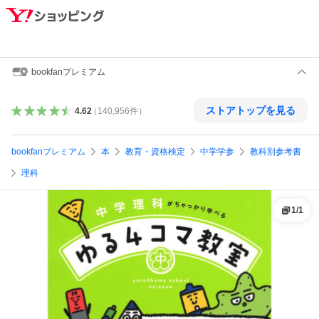
bookfanプレミアム
ストアトップを見る
4.62
（
140,956
件
）
bookfanプレミアム
本
教育・資格検定
中学学参
教科別参考書
理科
1
/
1