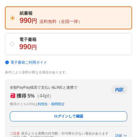
紙書籍
990
円
送料無料
（全国一律）
電子書籍
990
円
電子書籍ご利用ガイド
条件により送料が異なる場合があります。
全額PayPay残高で支払い&LINEと連携で
内訳
獲得
5
%
（
44
pt）
獲得のうち4.5%は
利用先・期間限定
ログインして確認
ご注意
表示よりも実際の付与数・付与率が少ない場合があります
詳細