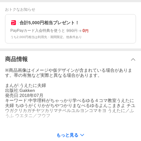
おトクなお知らせ
合計5,000円相当プレゼント！
990
0
PayPayカード入会特典を使うと
円
円
うち2,000円相当は利用先・期間限定。他条件あり
商品情報
※商品画像はイメージや仮デザインが含まれている場合がありま
す。帯の有無など実際と異なる場合があります。
まんが:うえたに夫婦
出版社:Gakken
発売日:2018年07月
キーワード:中学理科がちゃっかり学べるゆる４コマ教室うえたに
夫婦 ちゆうがくりかがちやつかりまなべるゆるよんこまきよ チユ
ウガクリカガチヤツカリマナベルユルヨンコマキヨ うえたに／ふ
うふ ウエタニ／フウフ
もっと見る
著者名:
うえたに夫婦