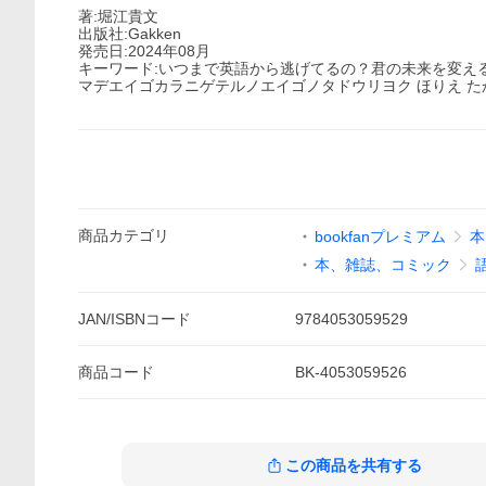
著:堀江貴文
出版社:Gakken
発売日:2024年08月
キーワード:いつまで英語から逃げてるの？君の未来を変え
マデエイゴカラニゲテルノエイゴノタドウリヨク ほりえ た
商品
カテゴリ
bookfanプレミアム
本
本、雑誌、コミック
JAN/ISBNコード
9784053059529
商品
コード
BK-4053059526
この商品を共有する