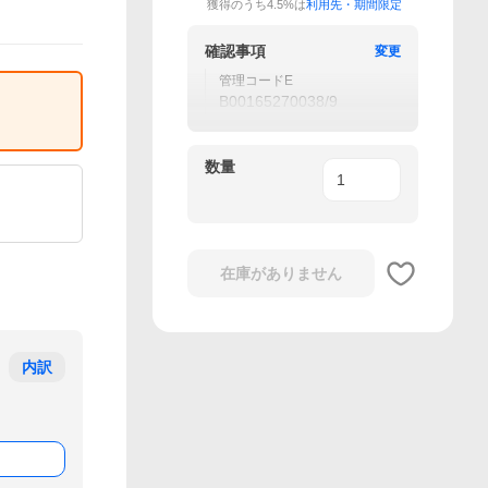
獲得のうち4.5%は
利用先・期間限定
確認事項
変更
管理コードE
B00165270038/9
数量
在庫がありません
内訳