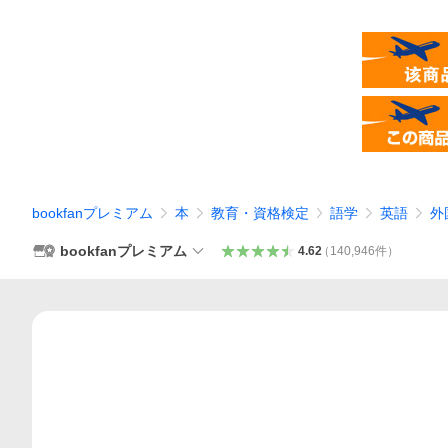
bookfanプレミアム
本
教育・資格検定
語学
英語
外
bookfanプレミアム
4.62
（
140,946
件
）