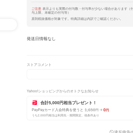
ご注意
表示よりも実際の付与数・付与率が少ない場合があります（
与上限、未確定の付与等）
原則税抜価格が対象です。特典詳細は内訳でご確認ください。
発送日情報なし
ストアコメント
Yahoo!ショッピングからのオトクなお知らせ
合計5,000円相当プレゼント！
1,650
0
PayPayカード入会特典を使うと
円
円
うち2,000円相当は利用先・期間限定。他条件あり
違反申告