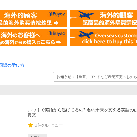
国語の学び方
お知らせ：
【重要】ガイドなど表記変更のお知らせ
いつまで英語から逃げてるの? 君の未来を変える英語のは
貴文
0
件のレビュー