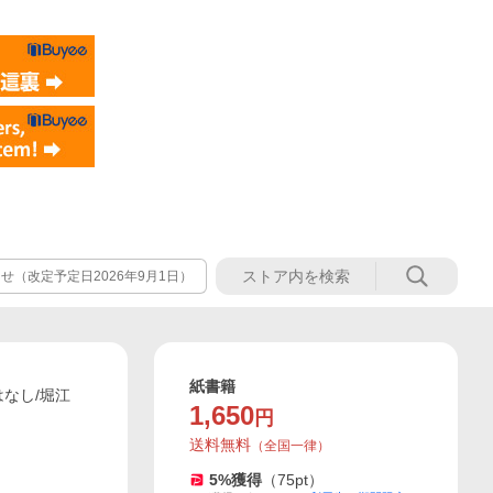
（改定予定日2026年9月1日）
紙書籍
なし/堀江
1,650
円
送料無料
（
全国一律
）
5
%獲得
（
75
pt）