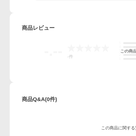
商品
レビュー
5
-.--
4
この
商
3
2
-
件
1
商品Q&A
(
0
件)
この
商品
に関する