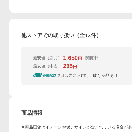
他ストアでの取り扱い（全
13
件）
1,650
最安値
（新品）
閲覧中
円
285
最安値
（中古）
円
2日以内にお届け可能な商品あり
商品情報
※商品画像はイメージや仮デザインが含まれている場合が