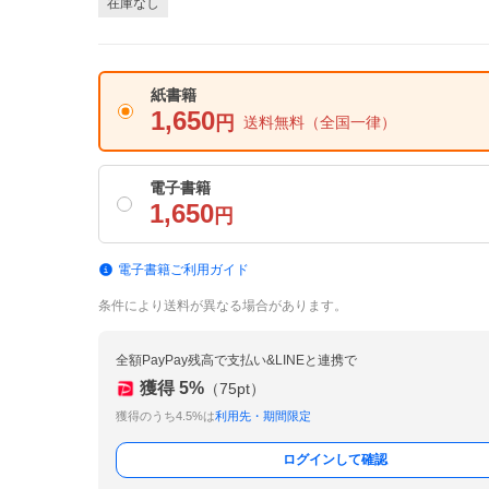
在庫なし
紙書籍
1,650
円
送料無料
（全国一律）
電子書籍
1,650
円
電子書籍ご利用ガイド
条件により送料が異なる場合があります。
全額PayPay残高で支払い&LINEと連携で
獲得
5
%
（
75
pt）
獲得のうち4.5%は
利用先・期間限定
ログインして確認