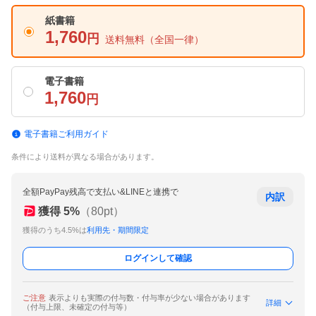
紙書籍
1,760
円
送料無料
（全国一律）
電子書籍
1,760
円
電子書籍ご利用ガイド
条件により送料が異なる場合があります。
全額PayPay残高で支払い&LINEと連携で
内訳
獲得
5
%
（
80
pt）
獲得のうち4.5%は
利用先・期間限定
ログインして確認
ご注意
表示よりも実際の付与数・付与率が少ない場合があります
詳細
（付与上限、未確定の付与等）