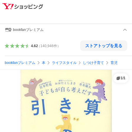
bookfanプレミアム
ストアトップを見る
4.62
（
140,946
件
）
bookfanプレミアム
本
ライフスタイル
しつけ子育て
育児
1
/
1