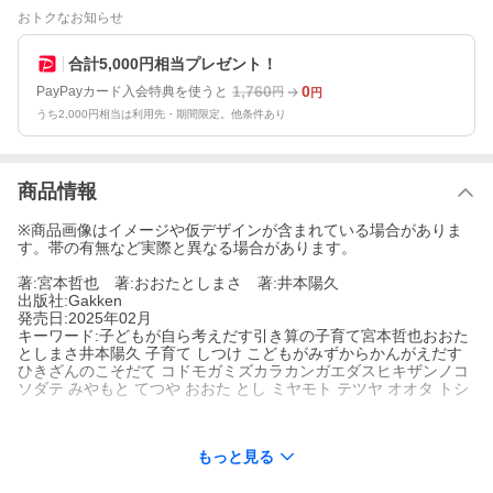
おトクなお知らせ
合計5,000円相当プレゼント！
1,760
0
PayPayカード入会特典を使うと
円
円
うち2,000円相当は利用先・期間限定。他条件あり
商品情報
※商品画像はイメージや仮デザインが含まれている場合がありま
す。帯の有無など実際と異なる場合があります。
著:宮本哲也 著:おおたとしまさ 著:井本陽久
出版社:Gakken
発売日:2025年02月
キーワード:子どもが自ら考えだす引き算の子育て宮本哲也おおた
としまさ井本陽久 子育て しつけ こどもがみずからかんがえだす
ひきざんのこそだて コドモガミズカラカンガエダスヒキザンノコ
ソダテ みやもと てつや おおた とし ミヤモト テツヤ オオタ トシ
もっと見る
著者名:
宮本哲也
おおたとしまさ
井本陽久
出版社名:
Gakken