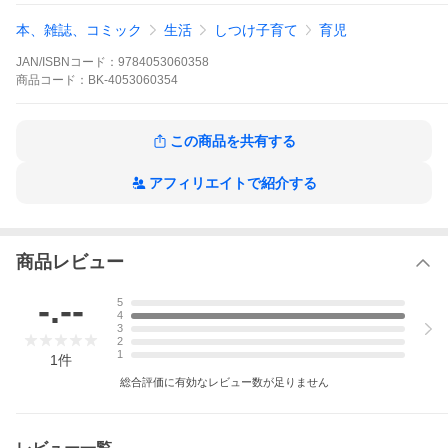
“より良い子育て”の洪水の中で必要なのは、「これをするといい
本、雑誌、コミック
生活
しつけ子育て
育児
よ」「あれをするといいよ」という「足し算」の情報ではなく、
「これもいらない」「あれもいらない」と仕分けする「引き算」
JAN/ISBNコード：
9784053060358
の発想です。MBS系「情熱大陸」出演、最難関中学多数合格の算
商品
コード：
BK-4053060354
数塾講師とNHK「プロフェッショナル 仕事の流儀」出演、数学オ
リンピック入賞者多数輩出の数学教師が奇跡のコラボで巷に溢れ
る子育てアドバイスや学習メソッドをバッサリ仕分け！
この商品を共有する
※本データはこの商品が発売された時点の情報です。
アフィリエイトで紹介する
商品レビュー
-.--
5
4
3
2
1
1
件
総合評価に有効なレビュー数が足りません