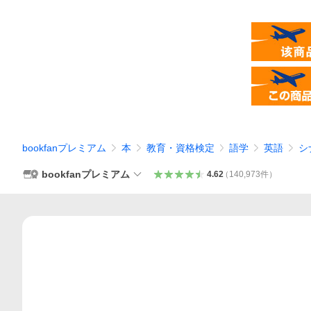
bookfanプレミアム
本
教育・資格検定
語学
英語
シ
bookfanプレミアム
4.62
（
140,973
件
）