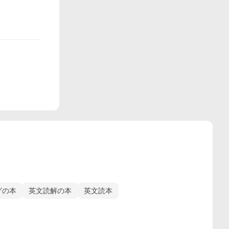
グの本
英文読解の本
英文読本