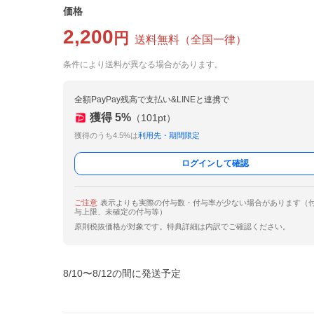
価格
2,200
円
送料無料
（
全国一律
）
条件により送料が異なる場合があります。
全額PayPay残高で支払い&LINEと連携で
獲得
5
%
（
101
pt）
獲得のうち4.5%は
利用先・期間限定
ログインして確認
ご注意
表示よりも実際の付与数・付与率が少ない場合があります（
与上限、未確定の付与等）
原則税抜価格が対象です。特典詳細は内訳でご確認ください。
8/10〜8/12の間に発送予定