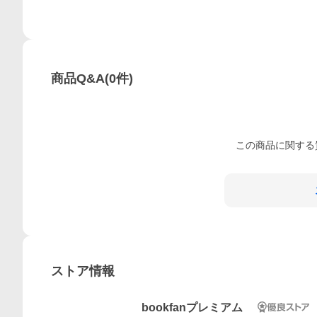
商品Q&A
(
0
件)
この
商品
に関する
ストア情報
bookfanプレミアム