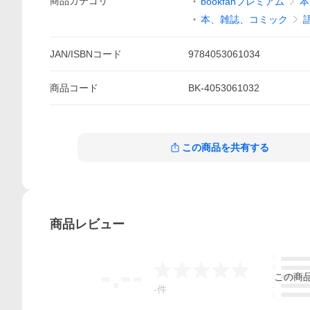
商品
カテゴリ
bookfanプレミアム
本
本、雑誌、コミック
JAN/ISBNコード
9784053061034
商品
コード
BK-4053061032
この商品を共有する
商品
レビュー
5
-.--
4
この
商
3
2
-
件
1