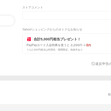
ストアコメント
Yahoo!ショッピングからのオトクなお知らせ
合計5,000円相当プレゼント！
2,200
0
PayPayカード入会特典を使うと
円
円
うち2,000円相当は利用先・期間限定。他条件あり
違反申告
8