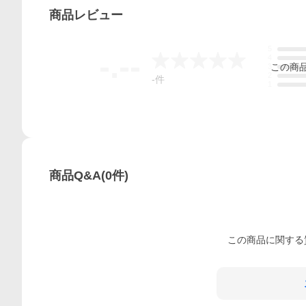
商品
レビュー
5
-.--
4
この
商
3
2
-
件
1
商品Q&A
(
0
件)
この
商品
に関する