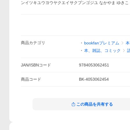
ンイツキユウヨウヤクエイサクブンゴジユ なかやま ゆきこ よ
商品
カテゴリ
bookfanプレミアム
本
本、雑誌、コミック
JAN/ISBNコード
9784053062451
商品
コード
BK-4053062454
この商品を共有する