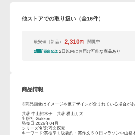
他ストアでの取り扱い（全
16
件）
2,310
最安値
（新品）
閲覧中
円
2日以内にお届け可能な商品あり
商品情報
※商品画像はイメージや仮デザインが含まれている場合が
共著:中山裕木子 共著:横山カズ
出版社:Gakken
発売日:2026年04月
シリーズ名等:巧文探究
キーワード:英検準１級要約・英作文５０日マラソン中山裕