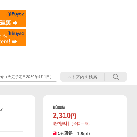
（改定予定日2026年9月1日）
紙書籍
ズ
2,310
円
送料無料
（
全国一律
）
5
%獲得
（
105
pt）