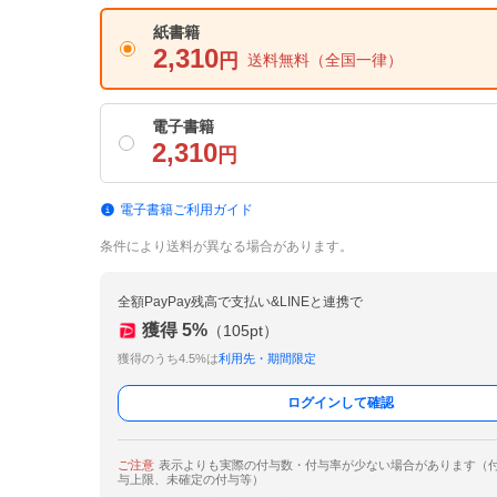
紙書籍
2,310
円
送料無料
（全国一律）
電子書籍
2,310
円
電子書籍ご利用ガイド
条件により送料が異なる場合があります。
全額PayPay残高で支払い&LINEと連携で
獲得
5
%
（
105
pt）
獲得のうち4.5%は
利用先・期間限定
ログインして確認
ご注意
表示よりも実際の付与数・付与率が少ない場合があります（
与上限、未確定の付与等）