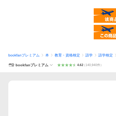
bookfanプレミアム
本
教育・資格検定
語学
語学検定
bookfanプレミアム
4.62
（
140,940
件
）