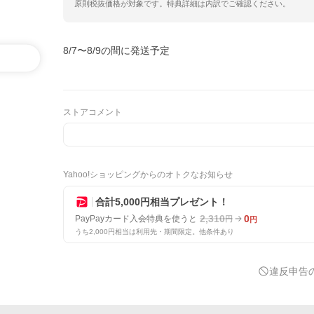
原則税抜価格が対象です。特典詳細は内訳でご確認ください。
8/7〜8/9の間に発送予定
ストアコメント
Yahoo!ショッピングからのオトクなお知らせ
合計5,000円相当プレゼント！
2,310
0
PayPayカード入会特典を使うと
円
円
うち2,000円相当は利用先・期間限定。他条件あり
違反申告