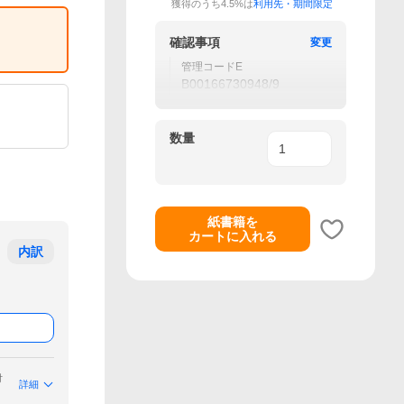
獲得のうち4.5%は
利用先・期間限定
確認事項
変更
管理コードE
B00166730948/9
数量
紙書籍を
カートに入れる
内訳
付
詳細