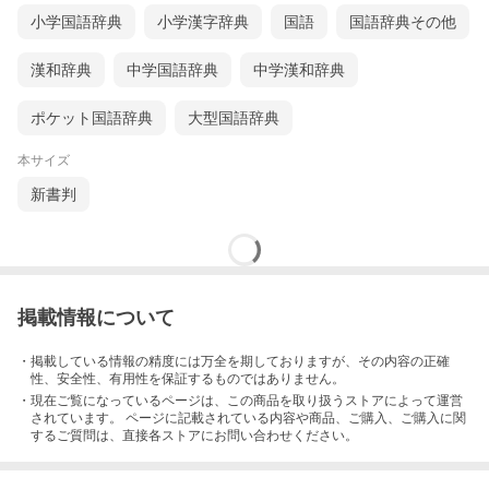
小学国語辞典
小学漢字辞典
国語
国語辞典その他
漢和辞典
中学国語辞典
中学漢和辞典
ポケット国語辞典
大型国語辞典
本サイズ
新書判
掲載情報について
・掲載している情報の精度には万全を期しておりますが、その内容の正確
性、安全性、有用性を保証するものではありません。
・現在ご覧になっているページは、この
商品
を取り扱うストアによって運営
されています。 ページに記載されている内容
や商品、ご購入
、ご購入に関
するご質問は、直接各ストアにお問い合わせください。