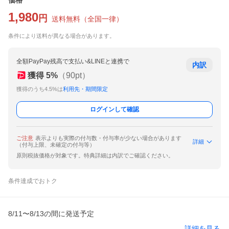
価格
1,980
円
送料無料
（
全国一律
）
条件により送料が異なる場合があります。
全額PayPay残高で支払い&LINEと連携で
内訳
獲得
5
%
（
90
pt）
獲得のうち4.5%は
利用先・期間限定
ログインして確認
ご注意
表示よりも実際の付与数・付与率が少ない場合があります
詳細
（付与上限、未確定の付与等）
原則税抜価格が対象です。特典詳細は内訳でご確認ください。
条件達成でおトク
8/11〜8/13の間に発送予定
詳細を見る