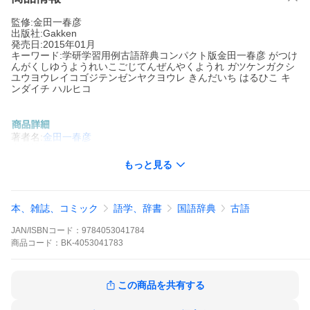
監修:金田一春彦
出版社:Gakken
発売日:2015年01月
キーワード:学研学習用例古語辞典コンパクト版金田一春彦 がつけ
んがくしゆうようれいこごじてんぜんやくようれ ガツケンガクシ
ユウヨウレイコゴジテンゼンヤクヨウレ きんだいち はるひこ キ
ンダイチ ハルヒコ
著者名:
金田一春彦
出版社名:
Gakken
もっと見る
高校教科書に頻出の古文用例を全文現代語訳。学習した内容を辞
典と付属のノートに書き込み。書き込み式辞書！
※本データはこの商品が発売された時点の情報です。
本、雑誌、コミック
語学、辞書
国語辞典
古語
JAN/ISBNコード：
9784053041784
商品
コード：
BK-4053041783
この商品を共有する