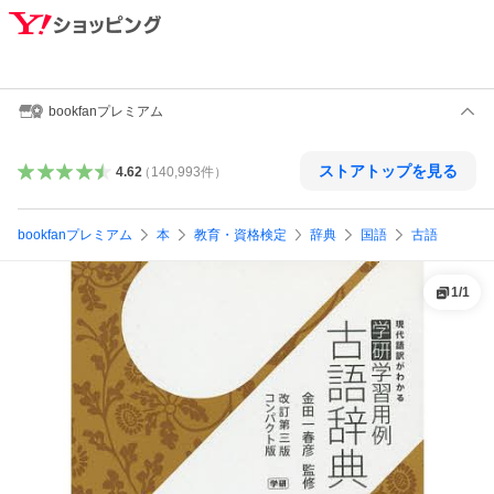
bookfanプレミアム
ストアトップを見る
4.62
（
140,993
件
）
bookfanプレミアム
本
教育・資格検定
辞典
国語
古語
1
/
1