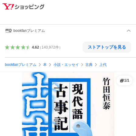
bookfanプレミアム
ストアトップを見る
4.62
（
140,972
件
）
bookfanプレミアム
本
小説・エッセイ
古典
上代
1
/
1