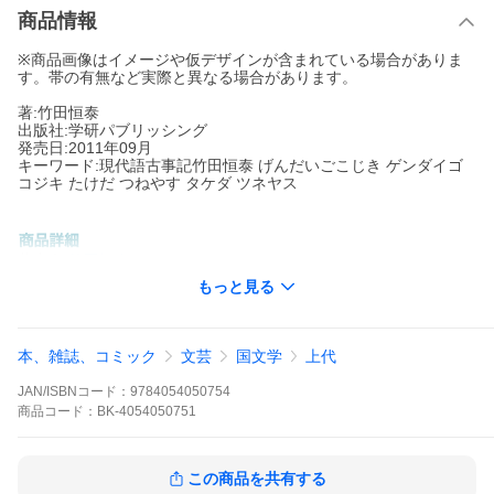
商品情報
※商品画像はイメージや仮デザインが含まれている場合がありま
す。帯の有無など実際と異なる場合があります。
著:竹田恒泰
出版社:学研パブリッシング
発売日:2011年09月
キーワード:現代語古事記竹田恒泰 げんだいごこじき ゲンダイゴ
コジキ たけだ つねやす タケダ ツネヤス
著者名:
竹田恒泰
出版社名:
学研パブリッシング
もっと見る
神話・伝説・文学・歴史・天皇…素朴で、おおらかで、エネルギ
ッシュな日本の古代世界が、生きた言葉で、今よみがえる。古事
記全文を完全現代語訳。
本、雑誌、コミック
文芸
国文学
上代
※本データはこの商品が発売された時点の情報です。
JAN/ISBNコード：
9784054050754
商品
コード：
BK-4054050751
この商品を共有する