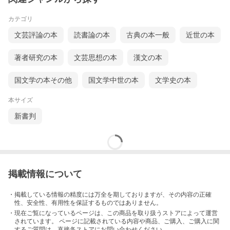
カテゴリ
文芸評論の本
読書論の本
古典の本一般
近世の本
著者研究の本
文芸思想の本
漢文の本
国文学の本その他
国文学中世の本
文学史の本
本サイズ
新書判
掲載情報について
・掲載している情報の精度には万全を期しておりますが、その内容の正確
性、安全性、有用性を保証するものではありません。
・現在ご覧になっているページは、この
商品
を取り扱うストアによって運営
されています。 ページに記載されている内容
や商品、ご購入
、ご購入に関
するご質問は、直接各ストアにお問い合わせください。