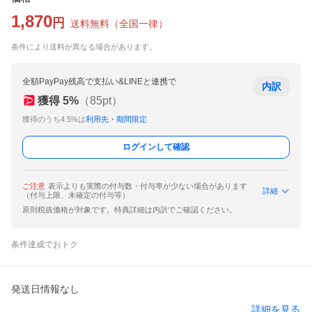
1,870
円
送料無料
（
全国一律
）
条件により送料が異なる場合があります。
全額PayPay残高で支払い&LINEと連携で
内訳
獲得
5
%
（
85
pt）
獲得のうち4.5%は
利用先・期間限定
ログインして確認
ご注意
表示よりも実際の付与数・付与率が少ない場合があります
詳細
（付与上限、未確定の付与等）
原則税抜価格が対象です。特典詳細は内訳でご確認ください。
条件達成でおトク
発送日情報なし
詳細を見る