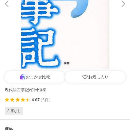
おまかせ比較
お気に入り
現代語古事記/竹田恒泰
4.67
（
6
件
）
在庫なし
価格