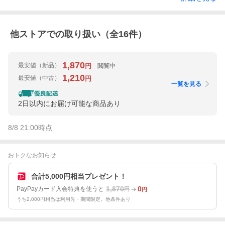
他ストアでの取り扱い（全
16
件）
1,870
最安値
（新品）
閲覧中
円
1,210
最安値
（中古）
円
一覧を見る
2日以内にお届け可能な商品あり
8/8 21:00
時点
おトクなお知らせ
合計5,000円相当プレゼント！
1,870
0
PayPayカード入会特典を使うと
円
円
うち2,000円相当は利用先・期間限定。他条件あり