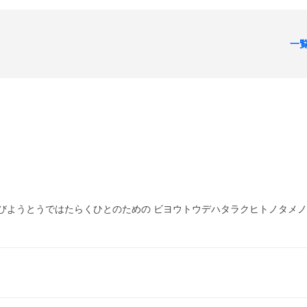
一
びようとうではたらくひとのための ビヨウトウデハタラクヒトノタメノ 