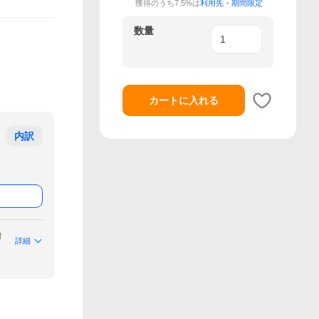
獲得のうち7.5%は
利用先・期間限定
数量
カートに入れる
内訳
付
詳細