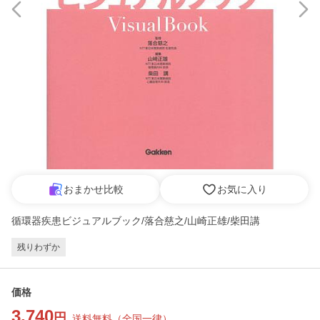
おまかせ比較
お気に入り
循環器疾患ビジュアルブック/落合慈之/山崎正雄/柴田講
残りわずか
価格
3,740
円
送料無料
（
全国一律
）