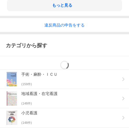
もっと見る
違反
商品の
申告をする
カテゴリから探す
手術・麻酔・ＩＣＵ
(
159
件)
地域看護・在宅看護
(
148
件)
小児看護
(
148
件)