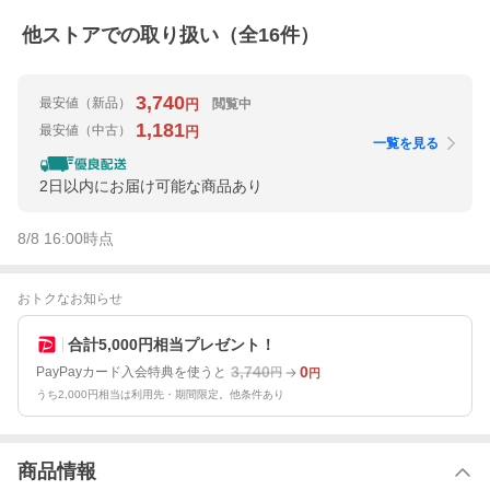
他ストアでの取り扱い（全
16
件）
3,740
最安値
（新品）
閲覧中
円
1,181
最安値
（中古）
円
一覧を見る
2日以内にお届け可能な商品あり
8/8 16:00
時点
おトクなお知らせ
合計5,000円相当プレゼント！
3,740
0
PayPayカード入会特典を使うと
円
円
うち2,000円相当は利用先・期間限定。他条件あり
商品情報