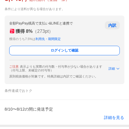
条件により送料が異なる場合があります。
全額PayPay残高で支払い&LINEと連携で
内訳
獲得
8
%
（
273
pt）
獲得のうち7.5%は
利用先・期間限定
ログインして確認
ご注意
表示よりも実際の付与数・付与率が少ない場合があります
詳細
（付与上限、未確定の付与等）
原則税抜価格が対象です。特典詳細は内訳でご確認ください。
条件達成でおトク
8/10〜8/12の間に発送予定
詳細を見る