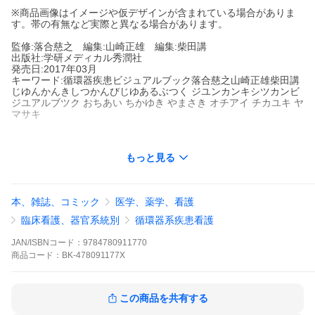
※商品画像はイメージや仮デザインが含まれている場合がありま
す。帯の有無など実際と異なる場合があります。
監修:落合慈之 編集:山崎正雄 編集:柴田講
出版社:学研メディカル秀潤社
発売日:2017年03月
キーワード:循環器疾患ビジュアルブック落合慈之山崎正雄柴田講
じゆんかんきしつかんびじゆあるぶつく ジユンカンキシツカンビ
ジユアルブツク おちあい ちかゆき やまさき オチアイ チカユキ ヤ
マサキ
もっと見る
著者名:
落合慈之
山崎正雄
柴田講
出版社名:
学研メディカル秀潤社
好評シリーズの大改訂版．収録疾患数を増やし，写真・イラス
本、雑誌、コミック
医学、薬学、看護
ト・図表をさらに充実させ，最新の医療現場に即して疾患概念や
診断・治療法などの記載を一新した．医師，看護師，理学療法士
臨床看護、器官系統別
循環器系疾患看護
などの医療従事者や，それを目指す人のための決定版ビジュアル
テキスト．
JAN/ISBNコード：
9784780911770
商品
コード：
BK-478091177X
※本データはこの商品が発売された時点の情報です。
この商品を共有する