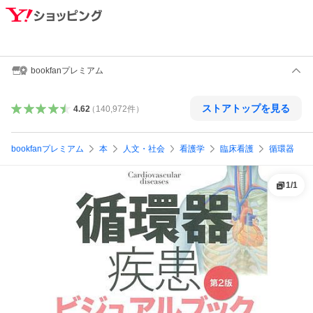
bookfanプレミアム
ストアトップを見る
4.62
（
140,972
件
）
bookfanプレミアム
本
人文・社会
看護学
臨床看護
循環器
1
/
1