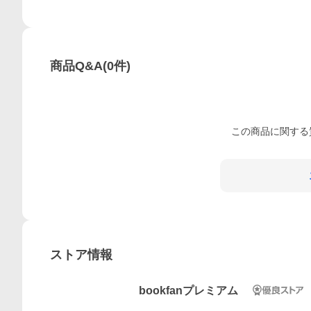
商品Q&A
(
0
件)
この
商品
に関する
ストア情報
bookfanプレミアム