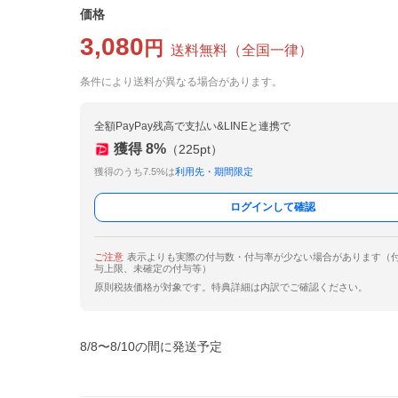
価格
3,080
円
送料無料
（
全国一律
）
条件により送料が異なる場合があります。
全額PayPay残高で支払い&LINEと連携で
獲得
8
%
（
225
pt）
獲得のうち7.5%は
利用先・期間限定
ログインして確認
ご注意
表示よりも実際の付与数・付与率が少ない場合があります（
与上限、未確定の付与等）
原則税抜価格が対象です。特典詳細は内訳でご確認ください。
8/8〜8/10の間に発送予定