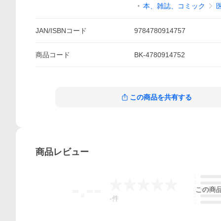
本、雑誌、コミック
JAN/ISBNコード
9784780914757
商品
コード
BK-4780914752
この商品を共有する
商品
レビュー
5
-.--
4
この
商
3
2
-
件
1