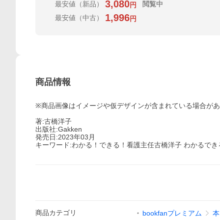
3,080
最安値
（新品）
閲覧中
円
1,996
最安値
（中古）
円
商品情報
※商品画像はイメージや仮デザインが含まれている場合が
著:古橋洋子
出版社:Gakken
発売日:2023年03月
キーワード:わかる！できる！看護主任古橋洋子 わかるでき
商品
カテゴリ
bookfanプレミアム
本