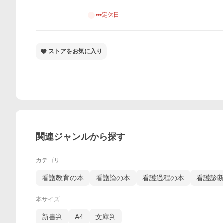
•••定休日
ストアをお気に入り
関連ジャンルから探す
カテゴリ
看護教育の本
看護論の本
看護過程の本
看護診
本サイズ
新書判
A4
文庫判