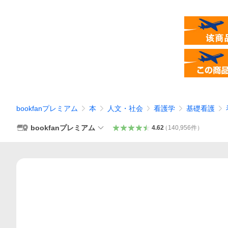
bookfanプレミアム
本
人文・社会
看護学
基礎看護
bookfanプレミアム
4.62
（
140,956
件
）