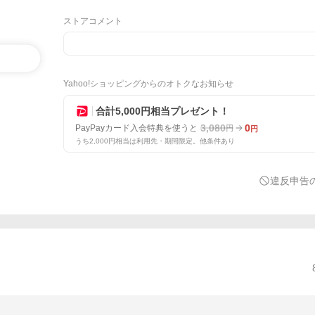
ストアコメント
Yahoo!ショッピングからのオトクなお知らせ
合計5,000円相当プレゼント！
3,080
0
PayPayカード入会特典を使うと
円
円
うち2,000円相当は利用先・期間限定。他条件あり
違反申告