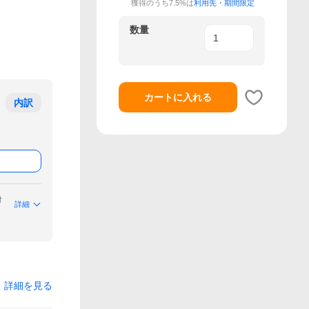
獲得のうち7.5%は
利用先・期間限定
数量
カートに入れる
内訳
付
詳細
詳細を見る