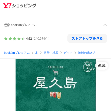
bookfanプレミアム
ストアトップを見る
4.62
（
140,979
件
）
bookfanプレミアム
本
旅行・地図
ガイド
地球の歩き方
1
/
1