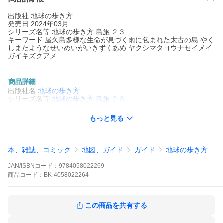
出版社:地球の歩き方
発売日:2024年03月
シリーズ名等:地球の歩き方 島旅 ２３
キーワード:屋久島多様な生命が息づく雨に包まれた太古の島 やく
しまたようなせいめいがいきずくあめ ヤクシマタヨウナセイメイ
ガイキズクアメ
出版社名:
地球の歩き方
シリーズ名等:
地球の歩き方 島旅 ２３
島の人が教えてくれた、地元密着！島旅ガイド。
もっと見る
※本データはこの商品が発売された時点の情報です。
本、雑誌、コミック
地図、ガイド
ガイド
地球の歩き方
JAN/ISBNコード：
9784058022269
商品
コード：
BK-4058022264
この商品を共有する