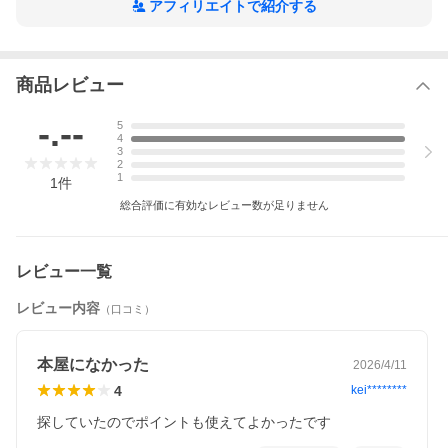
アフィリエイトで紹介する
商品レビュー
-.--
5
4
3
2
1
1
件
総合評価に有効なレビュー数が足りません
レビュー一覧
レビュー内容
（口コミ）
本屋になかった
2026/4/11
4
kei********
探していたのでポイントも使えてよかったです