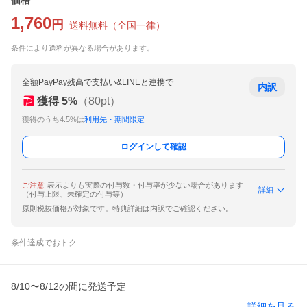
価格
1,760
円
送料無料
（
全国一律
）
条件により送料が異なる場合があります。
全額PayPay残高で支払い&LINEと連携で
内訳
獲得
5
%
（
80
pt）
獲得のうち4.5%は
利用先・期間限定
ログインして確認
ご注意
表示よりも実際の付与数・付与率が少ない場合があります
詳細
（付与上限、未確定の付与等）
原則税抜価格が対象です。特典詳細は内訳でご確認ください。
条件達成でおトク
8/10〜8/12の間に発送予定
詳細を見る