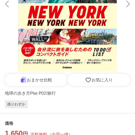
おまかせ比較
お気に入り
地球の歩き方Plat P02/旅行
残りわずか
価格
1,650
円
送料無料
（
全国一律
）