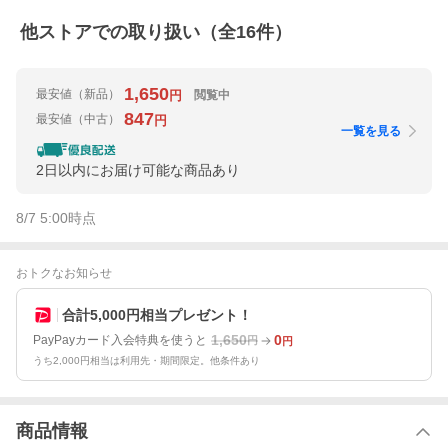
他ストアでの取り扱い（全
16
件）
1,650
最安値
（新品）
閲覧中
円
847
最安値
（中古）
円
一覧を見る
2日以内にお届け可能な商品あり
8/7 5:00
時点
おトクなお知らせ
合計5,000円相当プレゼント！
1,650
0
PayPayカード入会特典を使うと
円
円
うち2,000円相当は利用先・期間限定。他条件あり
商品情報