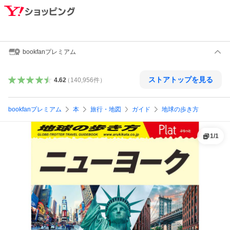
bookfanプレミアム
ストアトップを見る
4.62
（
140,956
件
）
bookfanプレミアム
本
旅行・地図
ガイド
地球の歩き方
1
/
1