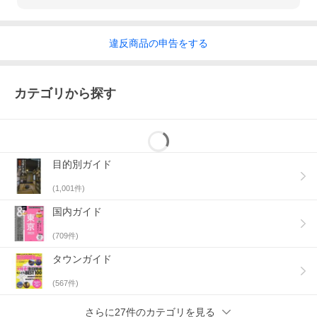
違反
商品の
申告をする
カテゴリから探す
目的別ガイド
(
1,001
件)
国内ガイド
(
709
件)
タウンガイド
(
567
件)
さらに27件のカテゴリを見る