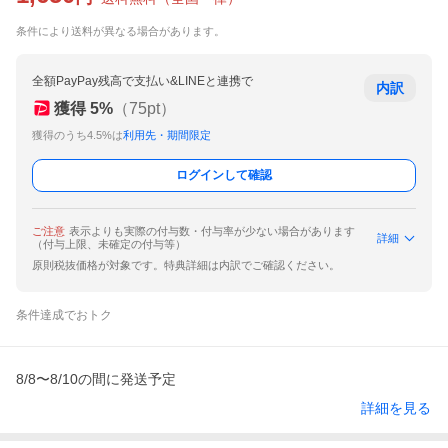
条件により送料が異なる場合があります。
全額PayPay残高で支払い&LINEと連携で
内訳
獲得
5
%
（
75
pt）
獲得のうち4.5%は
利用先・期間限定
ログインして確認
ご注意
表示よりも実際の付与数・付与率が少ない場合があります
詳細
（付与上限、未確定の付与等）
原則税抜価格が対象です。特典詳細は内訳でご確認ください。
条件達成でおトク
8/8〜8/10の間に発送予定
詳細を見る