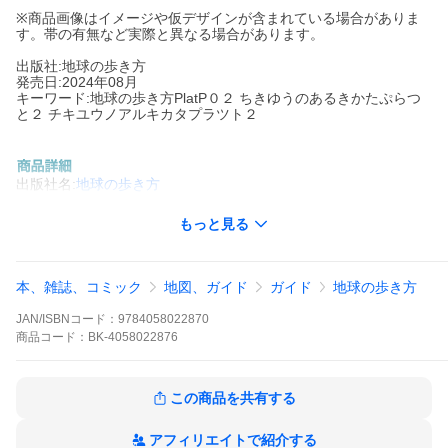
※商品画像はイメージや仮デザインが含まれている場合がありま
す。帯の有無など実際と異なる場合があります。
出版社:地球の歩き方
発売日:2024年08月
キーワード:地球の歩き方PlatP０２ ちきゆうのあるきかたぷらつ
と２ チキユウノアルキカタプラツト２
出版社名:
地球の歩き方
これ１冊にすべて凝縮！自分流に旅を楽しむためのコンパクトガ
もっと見る
イド。最旬スポットを楽しむ！サミット、リトルアイランド他。
名作コレクションの宝庫NYでこのアートが観たい！ブルックリ
ン・ブリッジを歩いて渡ろう！
本、雑誌、コミック
地図、ガイド
ガイド
地球の歩き方
※本データはこの商品が発売された時点の情報です。
JAN/ISBNコード：
9784058022870
商品
コード：
BK-4058022876
この商品を共有する
アフィリエイトで紹介する