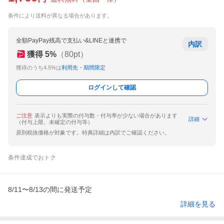
条件により送料が異なる場合があります。
全額PayPay残高で支払い&LINEと連携で
内訳
獲得
5
%
（
80
pt）
獲得のうち4.5%は
利用先・期間限定
ログインして確認
ご注意
表示よりも実際の付与数・付与率が少ない場合があります
詳細
（付与上限、未確定の付与等）
原則税抜価格が対象です。特典詳細は内訳でご確認ください。
条件達成でおトク
8/11〜8/13の間に発送予定
詳細を見る