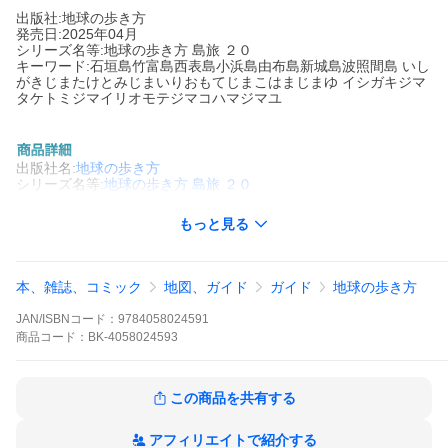
出版社:地球の歩き方
発売日:2025年04月
シリーズ名等:地球の歩き方 島旅 ２０
キーワード:石垣島竹富島西表島小浜島由布島新城島波照間島 いし
がきじまたけとみじまいりおもてじまこはまじまゆ イシガキジマ
タケトミジマイリオモテジマコハマジマユ
出版社名:
地球の歩き方
シリーズ名等:
地球の歩き方 島旅 ２０
島の人が教えてくれた、地元密着！島旅ガイド。
もっと見る
※本データはこの商品が発売された時点の情報です。
本、雑誌、コミック
地図、ガイド
ガイド
地球の歩き方
JAN/ISBNコード：
9784058024591
商品
コード：
BK-4058024593
この商品を共有する
アフィリエイトで紹介する