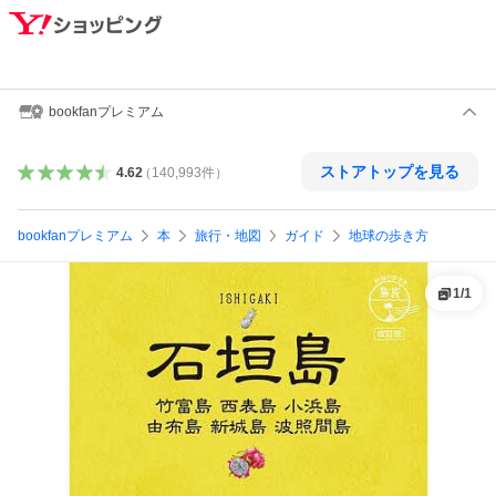
bookfanプレミアム
ストアトップを見る
4.62
（
140,993
件
）
bookfanプレミアム
本
旅行・地図
ガイド
地球の歩き方
1
/
1