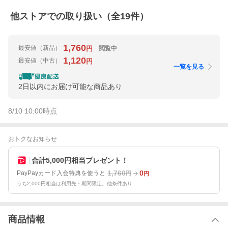
他ストアでの取り扱い（全
19
件）
1,760
最安値
（新品）
閲覧中
円
1,120
最安値
（中古）
円
一覧を見る
2日以内にお届け可能な商品あり
8/10 10:00
時点
おトクなお知らせ
合計5,000円相当プレゼント！
1,760
0
PayPayカード入会特典を使うと
円
円
うち2,000円相当は利用先・期間限定。他条件あり
商品情報