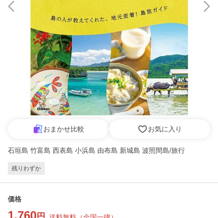
おまかせ比較
お気に入り
石垣島 竹富島 西表島 小浜島 由布島 新城島 波照間島/旅行
残りわずか
価格
1,760
円
送料無料
（
全国一律
）