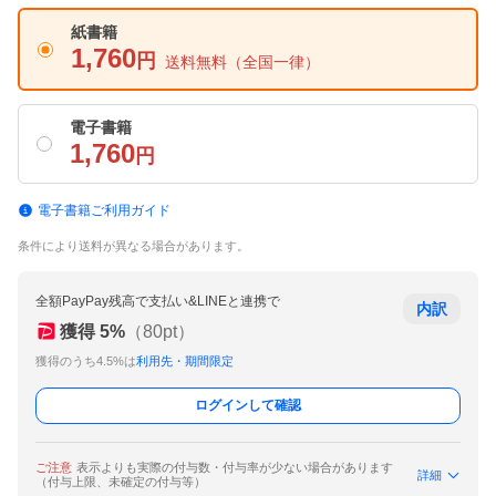
紙書籍
1,760
円
送料無料
（全国一律）
電子書籍
1,760
円
電子書籍ご利用ガイド
条件により送料が異なる場合があります。
全額PayPay残高で支払い&LINEと連携で
内訳
獲得
5
%
（
80
pt）
獲得のうち4.5%は
利用先・期間限定
ログインして確認
ご注意
表示よりも実際の付与数・付与率が少ない場合があります
詳細
（付与上限、未確定の付与等）