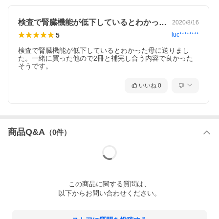
検査で腎臓機能が低下しているとわかった…
2020/8/16
5
luc********
検査で腎臓機能が低下しているとわかった母に送りまし
た。一緒に買った他ので2冊と補完し合う内容で良かった
そうです。
いいね
0
商品Q&A
（
0
件）
この
商品
に関する質問は、
以下からお問い合わせください。