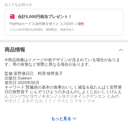
おトクなお知らせ
合計5,000円相当プレゼント！
1,760
0
PayPayカード入会特典を使うと
円
円
うち2,000円相当は利用先・期間限定。他条件あり
商品情報
※商品画像はイメージや仮デザインが含まれている場合がありま
す。帯の有無など実際と異なる場合があります。
監修:富野康日己 料理:牧野直子
出版社:Gakken
発売日:2020年06月
キーワード:腎臓病の基本の食事おいしく減塩＆低たんぱく富野康
日己牧野直子 じんぞうびようのきほんのしよくじおいしくげんえ
ん ジンゾウビヨウノキホンノシヨクジオイシクゲンエン とみの
やすひこ まきの なお トミノ ヤスヒコ マキノ ナオ
もっと見る
著者名:
富野康日己
牧野直子
出版社名:
Gakken