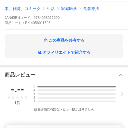
最新のCKD（慢性腎臓病）ガイドラインに対応！簡単レシピで今
本、雑誌、コミック
生活
家庭医学
食事療法
までどおりのおいしさ！計算いらずで今日作るものがスグ決ま
る！調理時間＆おすすめ献立例付き！
JAN/ISBNコード：
9784058011690
商品
コード：
BK-4058011696
※本データはこの商品が発売された時点の情報です。
この商品を共有する
アフィリエイトで紹介する
商品レビュー
-.--
5
4
3
2
1
1
件
総合評価に有効なレビュー数が足りません