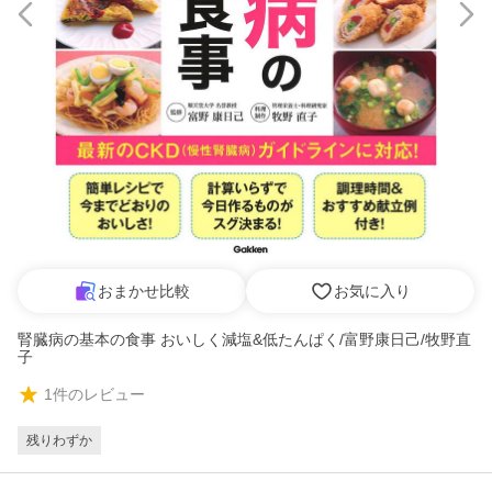
おまかせ比較
お気に入り
腎臓病の基本の食事 おいしく減塩&低たんぱく/富野康日己/牧野直
子
1
件のレビュー
残りわずか