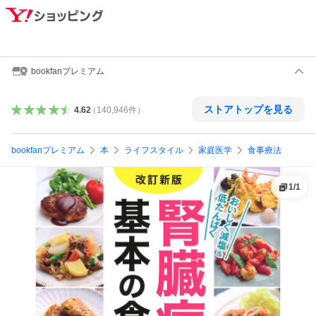
bookfanプレミアム
ストアトップを見る
4.62
（
140,946
件
）
bookfanプレミアム
本
ライフスタイル
家庭医学
食事療法
1
/
1