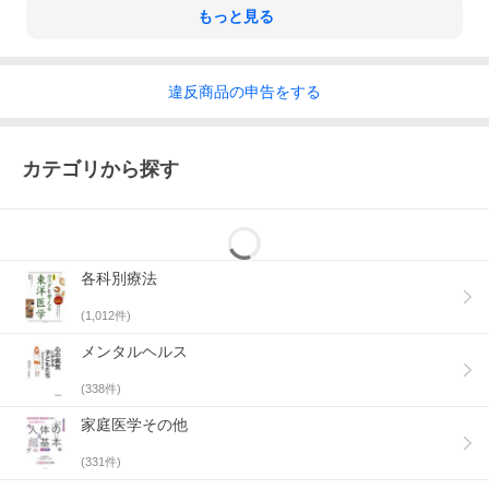
もっと見る
違反
商品の
申告をする
カテゴリから探す
各科別療法
(
1,012
件)
メンタルヘルス
(
338
件)
家庭医学その他
(
331
件)