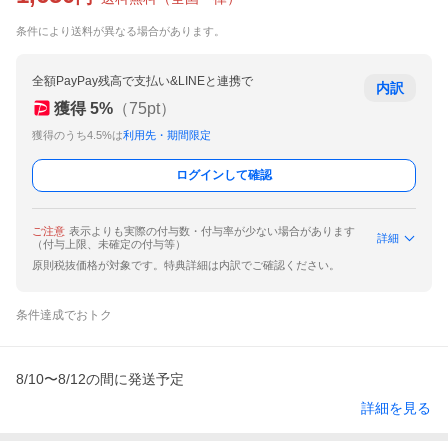
条件により送料が異なる場合があります。
全額PayPay残高で支払い&LINEと連携で
内訳
獲得
5
%
（
75
pt）
獲得のうち4.5%は
利用先・期間限定
ログインして確認
ご注意
表示よりも実際の付与数・付与率が少ない場合があります
詳細
（付与上限、未確定の付与等）
原則税抜価格が対象です。特典詳細は内訳でご確認ください。
条件達成でおトク
8/10〜8/12の間に発送予定
詳細を見る