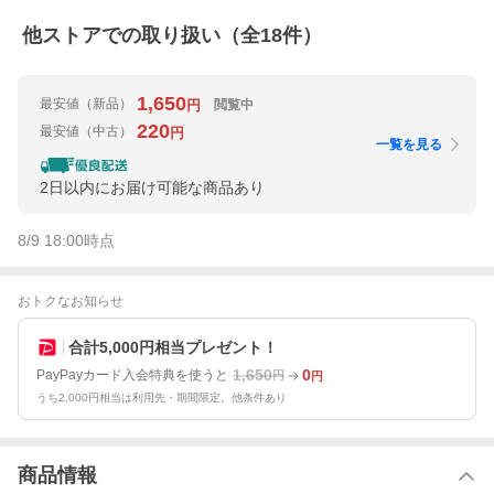
他ストアでの取り扱い（全
18
件）
1,650
最安値
（新品）
閲覧中
円
220
最安値
（中古）
円
一覧を見る
2日以内にお届け可能な商品あり
8/9 18:00
時点
おトクなお知らせ
合計5,000円相当プレゼント！
1,650
0
PayPayカード入会特典を使うと
円
円
うち2,000円相当は利用先・期間限定。他条件あり
商品情報