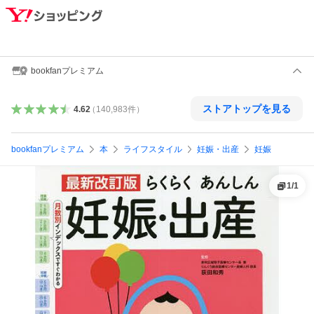
bookfanプレミアム
ストアトップを見る
4.62
（
140,983
件
）
bookfanプレミアム
本
ライフスタイル
妊娠・出産
妊娠
1
/
1