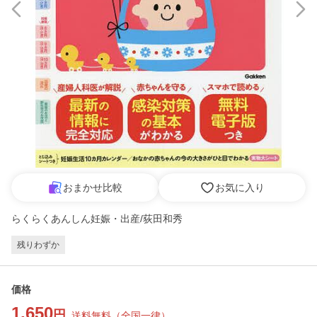
おまかせ比較
お気に入り
らくらくあんしん妊娠・出産/荻田和秀
残りわずか
価格
1,650
円
送料無料
（
全国一律
）