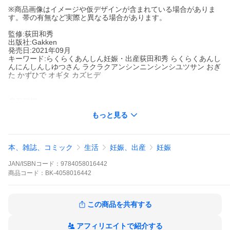
※商品画像はイメージや仮デザインが含まれている場合がありま
す。帯の有無など実際と異なる場合があります。
監修:荻田和秀
出版社:Gakken
発売日:2021年09月
キーワード:らくらくあんしん妊娠・出産荻田和秀 らくらくあんし
んにんしんしゆつさん ラクラクアンシンニンシンシユツサン おぎ
た かずひで オギタ カズヒデ
著者名:
荻田和秀
もっと見る
出版社名:
Gakken
学研の育児書「らくらくあんしん」シリーズの最新改訂版
本、雑誌、コミック
生活
妊娠、出産
妊娠
第一子を迎えるママ＆パパにとって、妊娠・出産はすべてがはじ
めてのことばかり。本や雑誌、WebやSNSアプリなどで、欲しい
JAN/ISBNコード：
9784058016442
情報を欲しいときに手に入れられる世の中ですが、ときには情報
商品
コード：
BK-4058016442
が多すぎて「必要じゃないコト」にまでふりまわされてしまうこ
とも。そんな時代だからこそ、がんばりすぎず肩の力を抜いて
「らくらく」かつ「あんしん」に妊娠生活を過ごし、ひとりひと
りがすばらしいお産を迎えてほしい、という願いから生まれたの
この商品を共有する
が、学研の育児書「らくらくあんしん」シリーズです。
本書では、漫画「コウノドリ」の主人公のモデルとなった産科医
アフィリエイトで紹介する