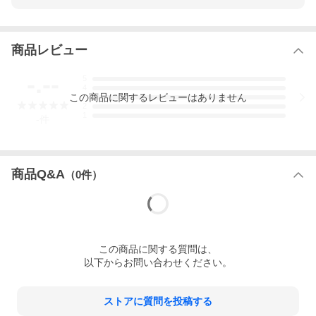
の監修で、妊娠１カ月から出産まで、母親の体の変化、赤ちゃん
の様子、家族にできることなどを、月数ごとにわかりやすく解
説。里帰り出産や分娩の立ち会いなど、Withコロナ時代の妊娠・
出産で難しくなったことや、その対処法も紹介します。
商品レビュー
いつでもどこでもスマホで読める無料電子版つき
-.--
5
4
本書とじ込みページ内の二次元コードまたはURLから特典サイト
この
商品
に関するレビューはありません
3
にアクセスし、記載内容に従ってシリアルナンバーを入力して本
2
1
のタイトルをタップすると、ブラウザ上で無料電子版を閲覧でき
-
件
ます。
※通信費用はお客様ご負担となります。
※フューチャーフォン（ガラケー）には対応しておりません。
商品Q&A
※本サービスは予告なく終了する場合がございます。予めご了承
（
0
件）
ください。
※ご利用いただく端末のOS・ブラウザは最新版をご使用くださ
い。
※本データはこの商品が発売された時点の情報です。
この
商品
に関する質問は、
以下からお問い合わせください。
ストアに質問を投稿する