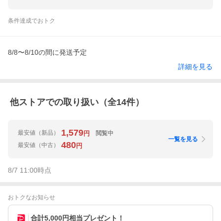
条件達成でおトク
8/8〜8/10の間に発送予定
詳細を見る
他ストアでの取り扱い（全
14
件）
1,579
最安値
（新品）
閲覧中
円
一覧を見る
480
最安値
（中古）
円
8/7 11:00
時点
おトクなお知らせ
合計5,000円相当プレゼント！