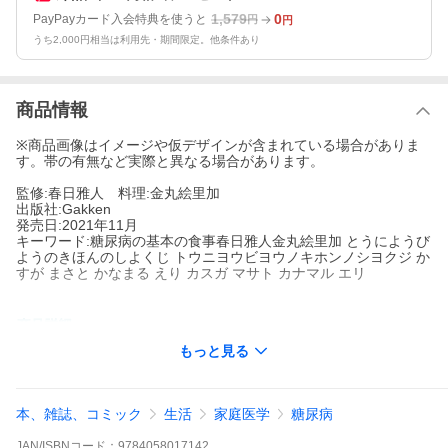
1,579
0
PayPayカード入会特典を使うと
円
円
うち2,000円相当は利用先・期間限定。他条件あり
商品情報
※商品画像はイメージや仮デザインが含まれている場合がありま
す。帯の有無など実際と異なる場合があります。
監修:春日雅人 料理:金丸絵里加
出版社:Gakken
発売日:2021年11月
キーワード:糖尿病の基本の食事春日雅人金丸絵里加 とうにようび
ようのきほんのしよくじ トウニヨウビヨウノキホンノシヨクジ か
すが まさと かなまる えり カスガ マサト カナマル エリ
著者名:
春日雅人
金丸絵里加
もっと見る
出版社名:
Gakken
知っておきたい病気に関する情報＆無理なく続けられるレシピが
満載！！
本、雑誌、コミック
生活
家庭医学
糖尿病
※本データはこの商品が発売された時点の情報です。
JAN/ISBNコード：
9784058017142