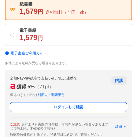
紙書籍
1,579
円
送料無料
（全国一律）
電子書籍
1,579
円
電子書籍ご利用ガイド
条件により送料が異なる場合があります。
全額PayPay残高で支払い&LINEと連携で
内訳
獲得
5
%
（
71
pt）
獲得のうち4.5%は
利用先・期間限定
ログインして確認
ご注意
表示よりも実際の付与数・付与率が少ない場合があります
詳細
（付与上限、未確定の付与等）
原則税抜価格が対象です。特典詳細は内訳でご確認ください。