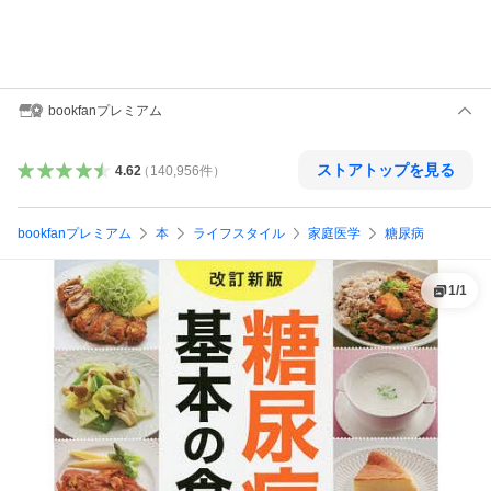
bookfanプレミアム
ストアトップを見る
4.62
（
140,956
件
）
bookfanプレミアム
本
ライフスタイル
家庭医学
糖尿病
1
/
1