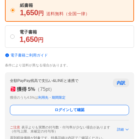
紙書籍
1,650
円
送料無料
（全国一律）
電子書籍
1,650
円
電子書籍ご利用ガイド
条件により送料が異なる場合があります。
全額PayPay残高で支払い&LINEと連携で
内訳
獲得
5
%
（
75
pt）
獲得のうち4.5%は
利用先・期間限定
ログインして確認
ご注意
表示よりも実際の付与数・付与率が少ない場合があります
詳細
（付与上限、未確定の付与等）
原則税抜価格が対象です。特典詳細は内訳でご確認ください。