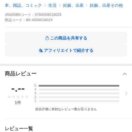
出版社名:
Gakken
本、雑誌、コミック
生活
妊娠、出産
妊娠、出産その他
産前から産後まで毎日スグ作れる簡単レシピ２８０品。ここが使
JAN/ISBNコード：
9784058018026
いやすい！（１）初期・中期・後期の時期別においしいレシピを
商品
コード：
BK-405801802X
紹介。（２）主食・主菜・副菜にわけて毎日使えるレシピを掲
載。おすすめ献立例つきでごはん作りに悩みません。（３）簡単
に作れる調理のコツを丁寧に説明。はじめてお料理をする方でも
ラクラク安心。（４）全レシピに塩分、カロリーの数値つき。
この商品を共有する
（５）妊娠中に起こりやすい不調を改善するレシピも詳しく紹
介。
アフィリエイトで紹介する
※本データはこの商品が発売された時点の情報です。
商品レビュー
-.--
5
4
3
2
1
1
件
総合評価に有効なレビュー数が足りません
レビュー一覧