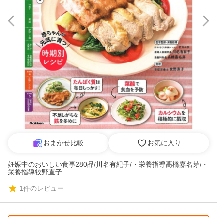
おまかせ比較
お気に入り
妊娠中のおいしい食事280品/川名有紀子/・栄養指導高橋嘉名芽/・
栄養指導牧野直子
1
件のレビュー