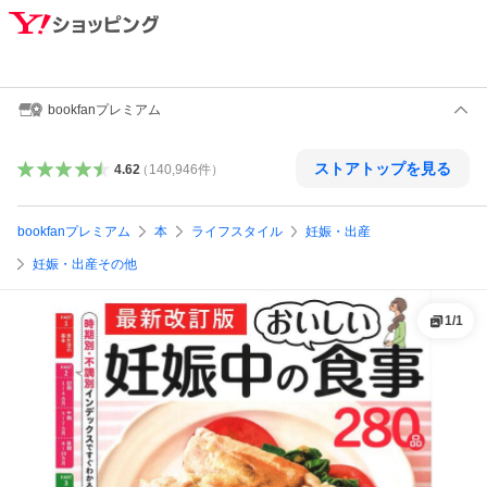
bookfanプレミアム
ストアトップを見る
4.62
（
140,946
件
）
bookfanプレミアム
本
ライフスタイル
妊娠・出産
妊娠・出産その他
1
/
1