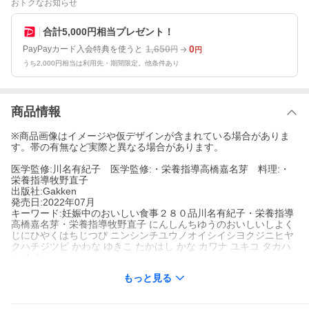
おトクなお知らせ
合計5,000円相当プレゼント！
1,650
0
PayPayカード入会特典を使うと
円
円
うち2,000円相当は利用先・期間限定。他条件あり
商品情報
※商品画像はイメージや仮デザインが含まれている場合がありま
す。帯の有無など実際と異なる場合があります。
医学監修:川名有紀子 医学監修:・栄養指導高橋嘉名芽 料理:・
栄養指導牧野直子
出版社:Gakken
発売日:2022年07月
キーワード:妊娠中のおいしい食事２８０品川名有紀子・栄養指導
高橋嘉名芽・栄養指導牧野直子 にんしんちゆうのおいしいしよく
じにひやくはちじつぴ ニンシンチユウノオイシイシヨクジニヒヤ
クハチジツピ かわな ゆきこ たかはし かな カワナ ユキコ タカハ
シ カナ
もっと見る
著者名:
川名有紀子
・栄養指導高橋嘉名芽
・栄養指導牧野直子