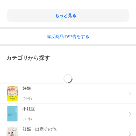
もっと見る
違反
商品の
申告をする
カテゴリから探す
妊娠
(
94
件)
不妊症
(
83
件)
妊娠・出産その他