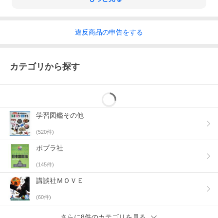
違反
商品の
申告をする
カテゴリから探す
学習図鑑その他
(
520
件)
ポプラ社
(
145
件)
講談社ＭＯＶＥ
(
60
件)
さらに8件のカテゴリを見る