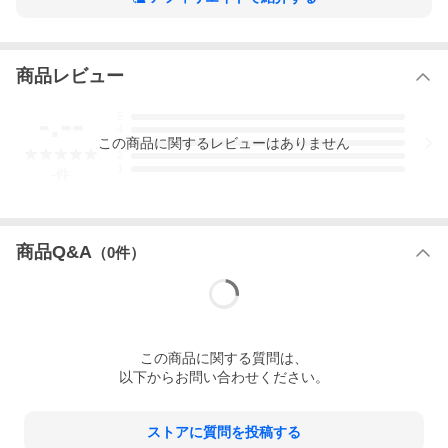
の特急列車はカッコイイ切り抜き写真で掲載しています。
■「星と星座」全88の星座絵を描き下ろし！精密かつドラマティッ
クなビジュアルで、星空の世界に誘います。
■「人体」は、臓器の場所から、つくり・はたらき・細部までが見
商品レビュー
開き１ページで分かるように工夫にしています。
■収録種数は学習図鑑ジャンルでNO.1！魚や列車は、探したいも
のがきっと見つかる。
-.--
5
□本誌の角を丸くカットする加工を実施。小さい子でも安全に使え
4
るデザイン。
この
商品
に関するレビューはありません
3
□LIVE専用開発により紙の軽量化を実現。従来比89%。
2
1
□ユニバーサルデザインフォントを採用。あらゆる人が読みやすさ
-
件
を追求。
★おうちのどこでも貼れる！B3サイズの学習ポスター。
★3DARが進化！魚、電車、星座、内臓が出現し、さまざまなアン
グルから観察できる！
商品Q&A
（
0
件）
【動画 進化した5のポイント】
●新版に合わせて新たに制作した完全オリジナル動画
●類書史上初！DVDに加えて、スマホやタブレット等でも視聴可
能。
●数多くの子ども向け人気番組を手掛ける映像制作会社DIRECTIO
NSと共同制作。
この
商品
に関する質問は、
●驚きの映像や全国の列車映像、クイズなどバラエティに富んだ企
以下からお問い合わせください。
画を多数収録。
●動画の長さは最大10分程度。ちょっとした時間にも見やすく、見
すぎ防止にも役立つ。
ストアに質問を投稿する
※本データはこの商品が発売された時点の情報です。