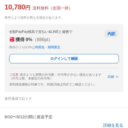
10,780
円
送料無料
（
全国一律
）
条件により送料が異なる場合があります。
全額PayPay残高で支払い&LINEと連携で
内訳
獲得
9
%
（
886
pt）
獲得のうち8.5%は
利用先・期間限定
ログインして確認
ご注意
表示よりも実際の付与数・付与率が少ない場合があります
詳細
（付与上限、未確定の付与等）
原則税抜価格が対象です。特典詳細は内訳でご確認ください。
条件達成でおトク
8/10〜8/12の間に発送予定
詳細を見る