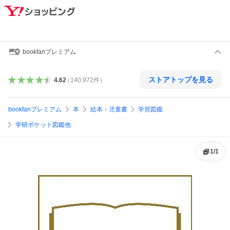
bookfanプレミアム
ストアトップを見る
4.62
（
140,972
件
）
bookfanプレミアム
本
絵本・児童書
学習図鑑
学研ポケット図鑑他
1
/
1