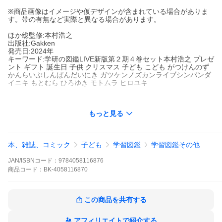
※商品画像はイメージや仮デザインが含まれている場合がありま
す。帯の有無など実際と異なる場合があります。
ほか総監修:本村浩之
出版社:Gakken
発売日:2024年
キーワード:学研の図鑑LIVE新版第２期４巻セット本村浩之 プレゼ
ント ギフト 誕生日 子供 クリスマス 子ども こども がつけんのず
かんらいぶしんぱんだいにき ガツケンノズカンライブシンパンダ
イニキ もとむら ひろゆき モトムラ ヒロユキ
もっと見る
著者名:
本村浩之
出版社名:
Gakken
「学研の図鑑LIVE 新版」は、最新・正確な情報で、３歳から大人
本、雑誌、コミック
子ども
学習図鑑
学習図鑑その他
までずっと使える本格図鑑です。
DVDは新版に合わせて新たに製作した完全オリジナル！バラエテ
JAN/ISBNコード：
9784058116876
ィに富んだ企画を多数収録しています。
商品
コード：
BK-4058116870
さらに全動画は、スマホ・タブレット等でも視聴可能！いつでも
どこでも動画が楽しめます！
【本誌 進化した10のポイント】
この商品を共有する
■「魚」は、美しい標本写真と分かりやすいレイアウトで、色や形
といった種ごとの特徴が比べやすくなりました。
■「鉄道」は、日本全国の最新車両を徹底リサーチ！新幹線や人気
アフィリエイトで紹介する