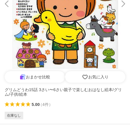
おまかせ比較
お気に入り
グリムどうわ15話 3さい〜6さい親子で楽しむおはなし絵本/グリ
ム/子供/絵本
5.00
（
4
件
）
在庫なし