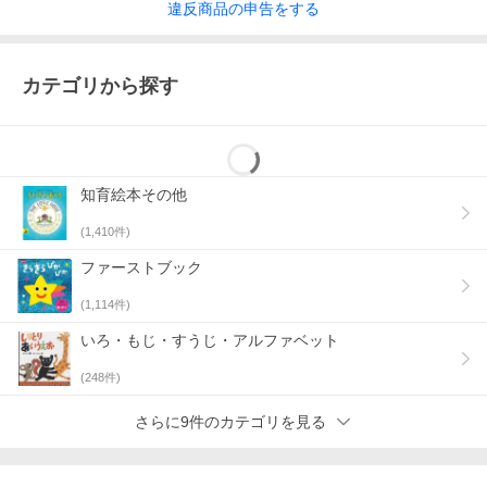
違反
商品の
申告をする
カテゴリから探す
知育絵本その他
(
1,410
件)
ファーストブック
(
1,114
件)
いろ・もじ・すうじ・アルファベット
(
248
件)
さらに9件のカテゴリを見る