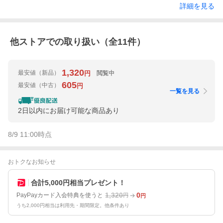
詳細を見る
他ストアでの取り扱い（全
11
件）
1,320
最安値
（新品）
閲覧中
円
605
最安値
（中古）
円
一覧を見る
2日以内にお届け可能な商品あり
8/9 11:00
時点
おトクなお知らせ
合計5,000円相当プレゼント！
1,320
0
PayPayカード入会特典を使うと
円
円
うち2,000円相当は利用先・期間限定。他条件あり