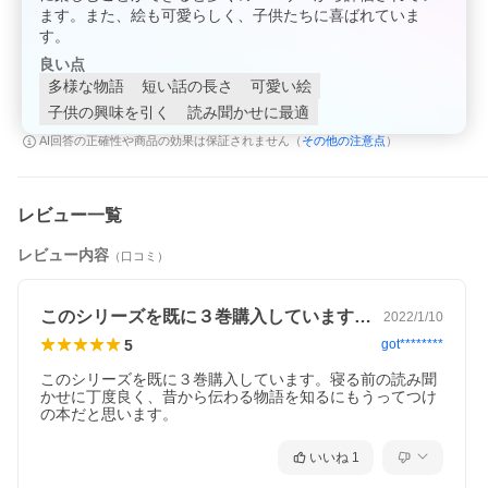
ます。また、絵も可愛らしく、子供たちに喜ばれていま
す。
良い点
多様な物語
短い話の長さ
可愛い絵
子供の興味を引く
読み聞かせに最適
その他の注意点
AI回答の正確性や商品の効果は保証されません（
）
レビュー一覧
レビュー内容
（口コミ）
このシリーズを既に３巻購入しています。…
2022/1/10
5
got********
このシリーズを既に３巻購入しています。寝る前の読み聞
かせに丁度良く、昔から伝わる物語を知るにもうってつけ
の本だと思います。
いいね
1