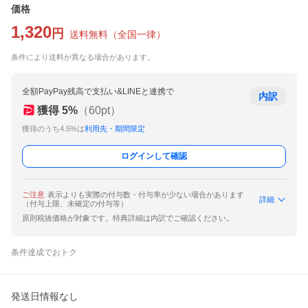
価格
1,320
円
送料無料
（
全国一律
）
条件により送料が異なる場合があります。
全額PayPay残高で支払い&LINEと連携で
内訳
獲得
5
%
（
60
pt）
獲得のうち4.5%は
利用先・期間限定
ログインして確認
ご注意
表示よりも実際の付与数・付与率が少ない場合があります
詳細
（付与上限、未確定の付与等）
原則税抜価格が対象です。特典詳細は内訳でご確認ください。
条件達成でおトク
発送日情報なし