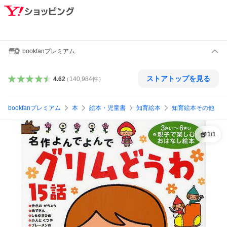
bookfanプレミアム
ストアトップを見る
4.62
（
140,984
件
）
bookfanプレミアム
本
絵本・児童書
知育絵本
知育絵本その他
1
/
1