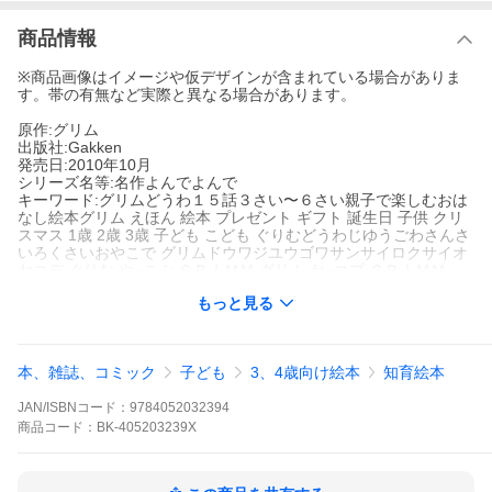
商品情報
※商品画像はイメージや仮デザインが含まれている場合がありま
す。帯の有無など実際と異なる場合があります。
原作:グリム
出版社:Gakken
発売日:2010年10月
シリーズ名等:名作よんでよんで
キーワード:グリムどうわ１５話３さい〜６さい親子で楽しむおは
なし絵本グリム えほん 絵本 プレゼント ギフト 誕生日 子供 クリ
スマス 1歳 2歳 3歳 子ども こども ぐりむどうわじゆうごわさんさ
いろくさいおやこで グリムドウワジユウゴワサンサイロクサイオ
ヤコデ ぐりむ や−こぷ ＧＲＩＭＭ グリム ヤ−コプ ＧＲＩＭＭ
もっと見る
著者名:
グリム
出版社名:
Gakken
本、雑誌、コミック
子ども
3、4歳向け絵本
知育絵本
シリーズ名等:
名作よんでよんで
JAN/ISBNコード：
9784052032394
親しみやすい表現で、世界の昔話の中でも、もっとも人気がある
商品
コード：
BK-405203239X
グリム童話を１５話収録。幼児教育の現場で評価の高いイラスト
レーターが描いた絵と、全１５話の解説つき。３さい〜６さい。
親子で楽しむおはなし絵本。