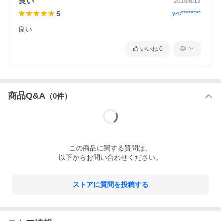
良い
2018/6/12
5
yzc********
良い
いいね
0
商品Q&A
（
0
件）
この
商品
に関する質問は、
以下からお問い合わせください。
ストアに質問を投稿する