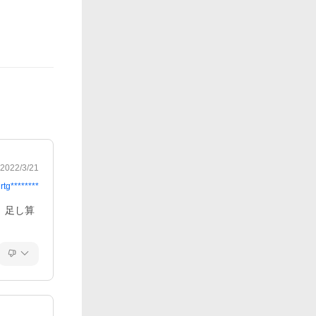
2022/3/21
rtg********
。足し算