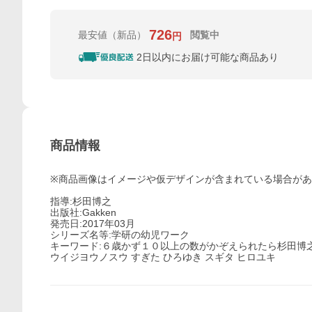
726
最安値
（新品）
閲覧中
円
2日以内にお届け可能な商品あり
商品情報
※商品画像はイメージや仮デザインが含まれている場合が
指導:杉田博之
出版社:Gakken
発売日:2017年03月
シリーズ名等:学研の幼児ワーク
キーワード:６歳かず１０以上の数がかぞえられたら杉田博
ウイジヨウノスウ すぎた ひろゆき スギタ ヒロユキ