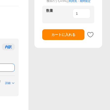
獲得のうち4.5%は
利用先・期間限定
数量
カートに入れる
内訳
付
詳細