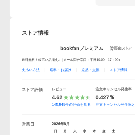
ストア情報
bookfanプレミアム
送料無料！幅広い品揃え♪（メール問合窓口：平日10:00～17：00）
支払い方法
送料・お届け
返品・交換
ストア情報
ストア評価
レビュー
注文キャンセル発生率
4.62
0.427％
140,949
件の評価を見る
注文キャンセル発生率
営業日
2026年8月
日
月
火
水
木
金
土