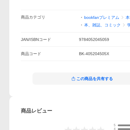
商品
カテゴリ
bookfanプレミアム
本
本、雑誌、コミック
JAN/ISBNコード
9784052045059
商品
コード
BK-405204505X
この商品を共有する
商品
レビュー
5
4