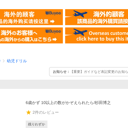
学
幼児ドリル
お知らせ：
【重要】ガイドなど表記変更のお知らせ
6歳かず 10以上の数がかぞえられたら/杉田博之
2
件のレビュー
残りわずか