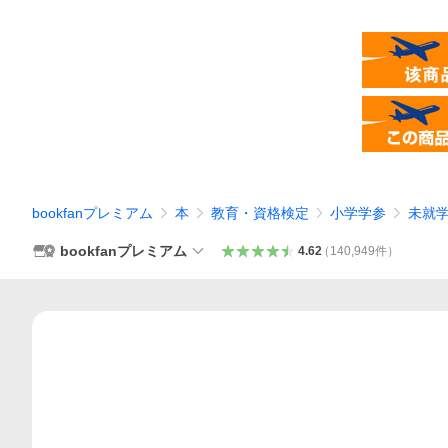
bookfanプレミアム
本
教育・資格検定
小学学参
未就
bookfanプレミアム
4.62
（
140,949
件
）