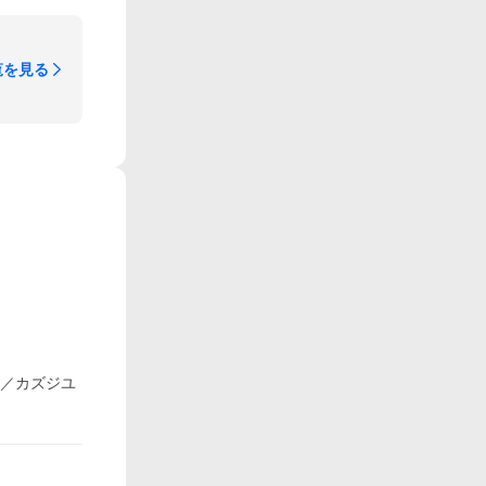
覧を見る
イ／カズジユ