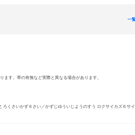
一
あります。帯の有無など実際と異なる場合があります。
之 ろくさいかず６さい／かずじゆういじようのすう ロクサイカズ６サ