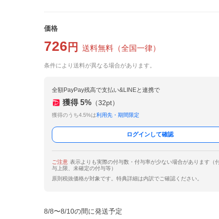
価格
726
円
送料無料
（
全国一律
）
条件により送料が異なる場合があります。
全額PayPay残高で支払い&LINEと連携で
獲得
5
%
（
32
pt）
獲得のうち4.5%は
利用先・期間限定
ログインして確認
ご注意
表示よりも実際の付与数・付与率が少ない場合があります（
与上限、未確定の付与等）
原則税抜価格が対象です。特典詳細は内訳でご確認ください。
8/8〜8/10の間に発送予定