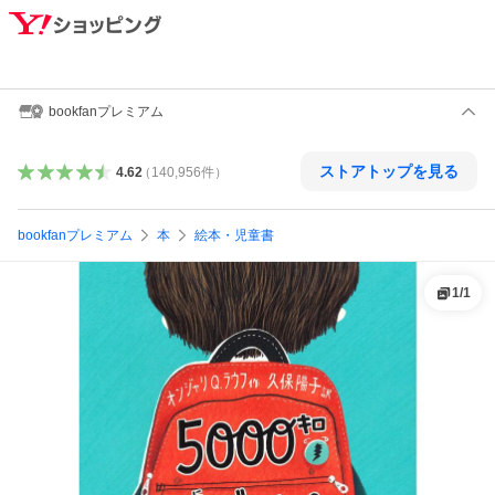
bookfanプレミアム
ストアトップを見る
4.62
（
140,956
件
）
bookfanプレミアム
本
絵本・児童書
1
/
1