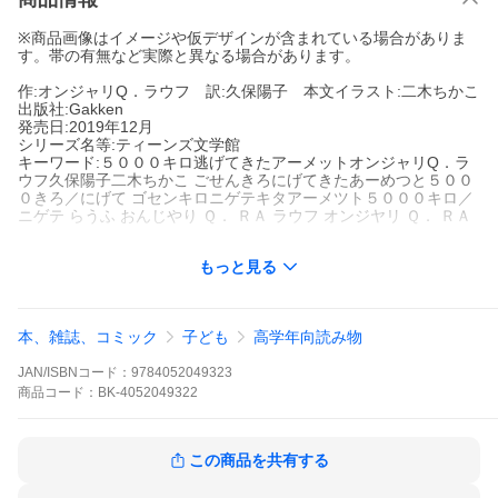
※商品画像はイメージや仮デザインが含まれている場合がありま
す。帯の有無など実際と異なる場合があります。
作:オンジャリQ．ラウフ 訳:久保陽子 本文イラスト:二木ちかこ
出版社:Gakken
発売日:2019年12月
シリーズ名等:ティーンズ文学館
キーワード:５０００キロ逃げてきたアーメットオンジャリQ．ラ
ウフ久保陽子二木ちかこ ごせんきろにげてきたあーめつと５００
０きろ／にげて ゴセンキロニゲテキタアーメツト５０００キロ／
ニゲテ らうふ おんじやり Ｑ． ＲＡ ラウフ オンジヤリ Ｑ． ＲＡ
もっと見る
著者名:
オンジャリQ．ラウフ
久保陽子
二木ちかこ
出版社名:
Gakken
シリーズ名等:
ティーンズ文学館
本、雑誌、コミック
子ども
高学年向読み物
ある日、アレクサのクラスに、ひとりの男の子が転入してきまし
JAN/ISBNコード：
9784052049323
た。その子は、だれとも話さず、笑わず、遊びません。彼がイギ
商品
コード：
BK-4052049322
リスの学校にやってきたのには、理由があったのです…。世界で
いちばん勇敢な男の子アーメットと、世界でいちばん友だち思い
の女の子アレクサの物語。
この商品を共有する
※本データはこの商品が発売された時点の情報です。