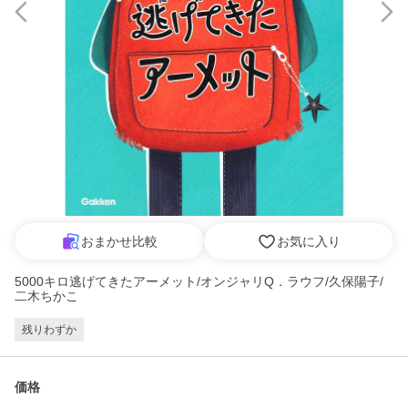
おまかせ比較
お気に入り
5000キロ逃げてきたアーメット/オンジャリQ．ラウフ/久保陽子/
二木ちかこ
残りわずか
価格