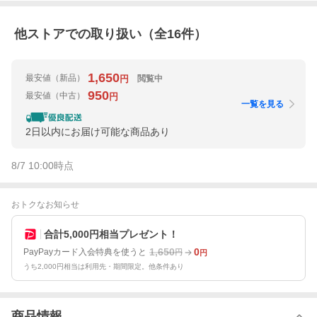
他ストアでの取り扱い（全
16
件）
1,650
最安値
（新品）
閲覧中
円
950
最安値
（中古）
円
一覧を見る
2日以内にお届け可能な商品あり
8/7 10:00
時点
おトクなお知らせ
合計5,000円相当プレゼント！
1,650
0
PayPayカード入会特典を使うと
円
円
うち2,000円相当は利用先・期間限定。他条件あり
商品情報