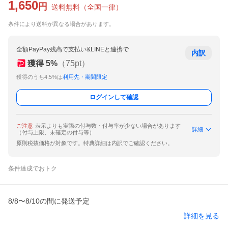
1,650
円
送料無料
（
全国一律
）
条件により送料が異なる場合があります。
全額PayPay残高で支払い&LINEと連携で
内訳
獲得
5
%
（
75
pt）
獲得のうち4.5%は
利用先・期間限定
ログインして確認
ご注意
表示よりも実際の付与数・付与率が少ない場合があります
詳細
（付与上限、未確定の付与等）
原則税抜価格が対象です。特典詳細は内訳でご確認ください。
条件達成でおトク
8/8〜8/10の間に発送予定
詳細を見る