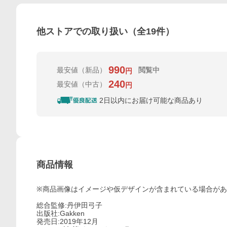
他ストアでの取り扱い（全
19
件）
990
最安値
（新品）
閲覧中
円
240
最安値
（中古）
円
2日以内にお届け可能な商品あり
商品情報
※商品画像はイメージや仮デザインが含まれている場合が
総合監修:丹伊田弓子
出版社:Gakken
発売日:2019年12月