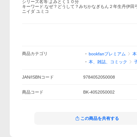
シリーズ名等:よみとく１０分
キーワード:なぜ？どうして？みぢかなぎもん２年生丹伊田弓
ニイダ ユミコ
商品
カテゴリ
bookfanプレミアム
本
本、雑誌、コミック
JAN/ISBNコード
9784052050008
商品
コード
BK-4052050002
この商品を共有する