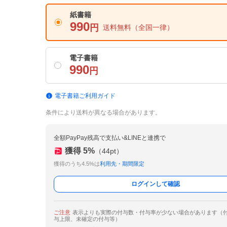
紙書籍
990
円
送料無料
（全国一律）
電子書籍
990
円
電子書籍ご利用ガイド
条件により送料が異なる場合があります。
全額PayPay残高で支払い&LINEと連携で
獲得
5
%
（
44
pt）
獲得のうち4.5%は
利用先・期間限定
ログインして確認
ご注意
表示よりも実際の付与数・付与率が少ない場合があります（
与上限、未確定の付与等）