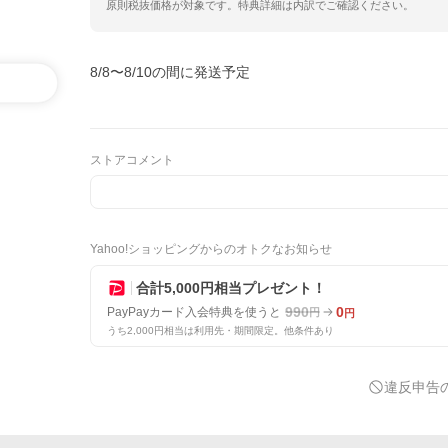
原則税抜価格が対象です。特典詳細は内訳でご確認ください。
8/8〜8/10の間に発送予定
ストアコメント
Yahoo!ショッピングからのオトクなお知らせ
合計5,000円相当プレゼント！
990
0
PayPayカード入会特典を使うと
円
円
うち2,000円相当は利用先・期間限定。他条件あり
違反申告