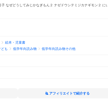
子 なぜどうしてみじかなぎもん２ ナゼドウシテミジカナギモン２ にい
絵本・児童書
子ども
低学年向読み物
低学年向読み物その他
アフィリエイトで紹介する