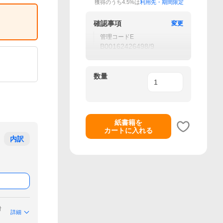
獲得のうち4.5%は
利用先・期間限定
確認事項
変更
管理コードE
B00162426498/9
数量
紙書籍を
カートに入れる
内訳
付
詳細