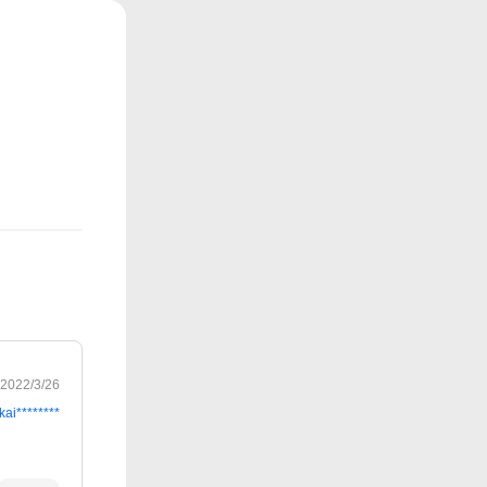
2022/3/26
kai********