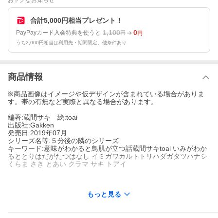
おトクなお知らせ
合計5,000円相当プレゼント！
1,100
0
PayPayカード入会特典を使うと
円
円
うち2,000円相当は利用先・期間限定。他条件あり
商品情報
※商品画像はイメージや仮デザインが含まれている場合がありま
す。帯の有無など実際と異なる場合があります。
編著:蔵間サキ 絵:toai
出版社:Gakken
発売日:2019年07月
シリーズ名等:５分後の隣のシリーズ
キーワード:意味がわかると鳥肌が立つ話蔵間サキtoai いみがわか
るととりはだがたつはなし イミガワカルトトリハダガタツハナシ
くらま さき とあい クラマ サキ トアイ
もっと見る
著者名:
蔵間サキ
toai
出版社名:
Gakken
シリーズ名等:
５分後の隣のシリーズ