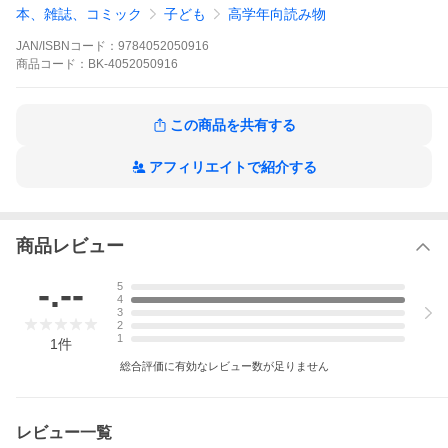
本、雑誌、コミック
子ども
高学年向読み物
超人気「５分後に意外な結末」シリーズの、公式ライバルシリー
ズ始動。何気ない物語、でも、ページをめくって意味がわかる
JAN/ISBNコード：
9784052050916
と、ぞわっと鳥肌が立つ。恐怖だけではなく、感動、笑いなど、
商品
コード：
BK-4052050916
全８０編以上のさまざまなタイプの「鳥肌」をご用意。
※本データはこの商品が発売された時点の情報です。
この商品を共有する
アフィリエイトで紹介する
商品レビュー
-.--
5
4
3
2
1
1
件
総合評価に有効なレビュー数が足りません
レビュー一覧