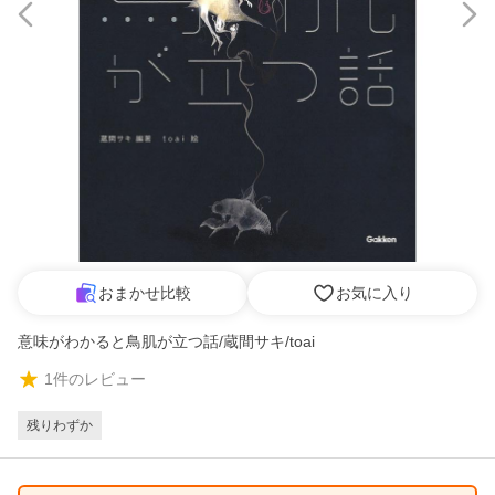
おまかせ比較
お気に入り
意味がわかると鳥肌が立つ話/蔵間サキ/toai
1
件のレビュー
残りわずか