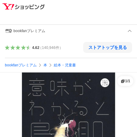
bookfanプレミアム
ストアトップを見る
4.62
（
140,946
件
）
bookfanプレミアム
本
絵本・児童書
1
/
1