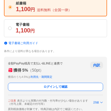
紙書籍
1,100
円
送料無料
（全国一律）
電子書籍
1,100
円
電子書籍ご利用ガイド
条件により送料が異なる場合があります。
全額PayPay残高で支払い&LINEと連携で
内訳
獲得
5
%
（
50
pt）
獲得のうち4.5%は
利用先・期間限定
ログインして確認
ご注意
表示よりも実際の付与数・付与率が少ない場合があります
詳細
（付与上限、未確定の付与等）
原則税抜価格が対象です。特典詳細は内訳でご確認ください。