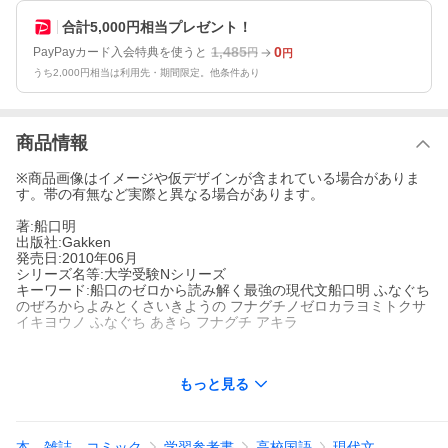
合計5,000円相当プレゼント！
1,485
0
PayPayカード入会特典を使うと
円
円
うち2,000円相当は利用先・期間限定。他条件あり
商品情報
※商品画像はイメージや仮デザインが含まれている場合がありま
す。帯の有無など実際と異なる場合があります。
著:船口明
出版社:Gakken
発売日:2010年06月
シリーズ名等:大学受験Nシリーズ
キーワード:船口のゼロから読み解く最強の現代文船口明 ふなぐち
のぜろからよみとくさいきようの フナグチノゼロカラヨミトクサ
イキヨウノ ふなぐち あきら フナグチ アキラ
もっと見る
著者名:
船口明
出版社名:
Gakken
シリーズ名等:
大学受験Nシリーズ
本、雑誌、コミック
学習参考書
高校国語
現代文