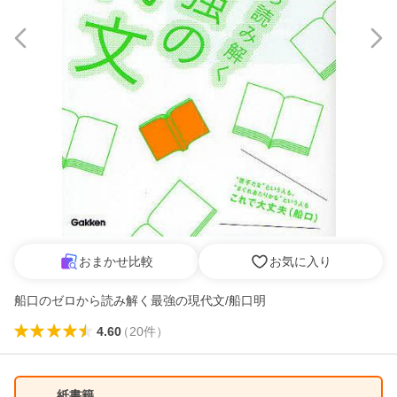
おまかせ比較
お気に入り
船口のゼロから読み解く最強の現代文/船口明
4.60
（
20
件
）
紙書籍