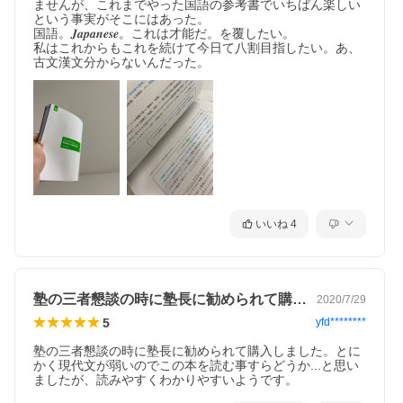
ませんが、これまでやった国語の参考書でいちばん楽しい
という事実がそこにはあった。

国語。𝑱𝒂𝒑𝒂𝒏𝒆𝒔𝒆。これは才能だ。を覆したい。

私はこれからもこれを続けて今日て八割目指したい。あ、
古文漢文分からないんだった。
いいね
4
塾の三者懇談の時に塾長に勧められて購入…
2020/7/29
5
yfd********
塾の三者懇談の時に塾長に勧められて購入しました。とに
かく現代文が弱いのでこの本を読む事すらどうか...と思い
ましたが、読みやすくわかりやすいようです。