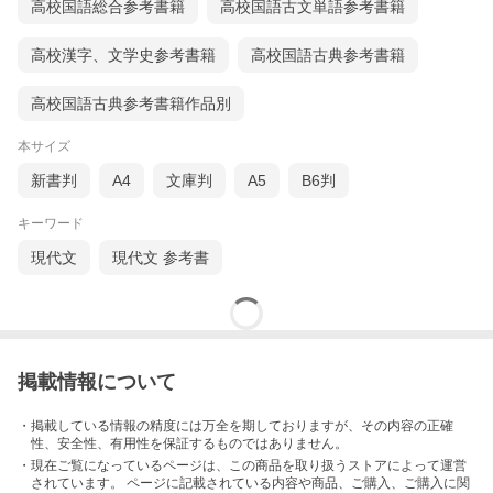
高校国語総合参考書籍
高校国語古文単語参考書籍
高校漢字、文学史参考書籍
高校国語古典参考書籍
高校国語古典参考書籍作品別
本サイズ
新書判
A4
文庫判
A5
B6判
キーワード
現代文
現代文 参考書
掲載情報について
・掲載している情報の精度には万全を期しておりますが、その内容の正確
性、安全性、有用性を保証するものではありません。
・現在ご覧になっているページは、この
商品
を取り扱うストアによって運営
されています。 ページに記載されている内容
や商品、ご購入
、ご購入に関