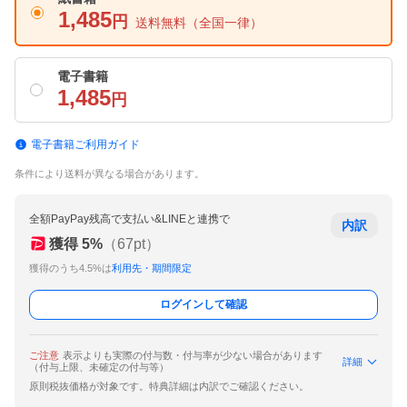
1,485
円
送料無料
（全国一律）
電子書籍
1,485
円
電子書籍ご利用ガイド
条件により送料が異なる場合があります。
全額PayPay残高で支払い&LINEと連携で
内訳
獲得
5
%
（
67
pt）
獲得のうち4.5%は
利用先・期間限定
ログインして確認
ご注意
表示よりも実際の付与数・付与率が少ない場合があります
詳細
（付与上限、未確定の付与等）
原則税抜価格が対象です。特典詳細は内訳でご確認ください。