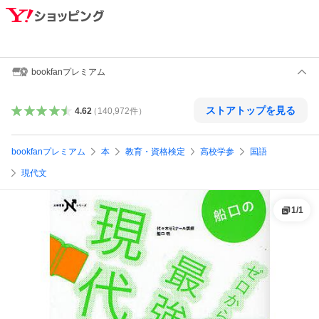
bookfanプレミアム
ストアトップを見る
4.62
（
140,972
件
）
bookfanプレミアム
本
教育・資格検定
高校学参
国語
現代文
1
/
1