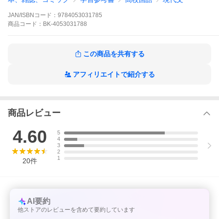
■大人気講師船口先生が現代文読解の「正攻法」を教えます！
代ゼミで大人気の授業そのままの軽やかな語り口で、現代文読解
JAN/ISBNコード：
9784053031785
の「正しい基本」をていねいに講義します。スポーツでも勉強で
商品
コード：
BK-4053031788
も、まずは「正しい基本」を知ることが必要です。「現代文の読
み方がわからない」「現代文はフィーリングで解いている」とい
う人にぴったりな1冊です。
この商品を共有する
■正しい解き方を知ったら、徹底トレーニング！
本書は正しい読解法を知るSTEP 1と、正しい読解法を徹底的にト
レーニングするSTEP2の2部からなっています。正しい読み方
アフィリエイトで紹介する
が“わかった”だけでは “できる”ようにはなりません。自分でコツコ
ツ練習することが不可欠です。STEP2では10題の良問を解いて、
正しい読解法を頭にしみ込ませます。現代文が苦手な人も、得点
に波がある人も安定して得点できる力をつけることができます。
商品レビュー
■論理的な読解で、未知の文章に対応できる力がつく！
「具体と抽象」や「対比」など、文章の構造がひと目でわかるよ
4.60
5
うに図解しているので、論理的な読解の助けになります。「なん
4
となく」読むのではなく論理的に読む練習を重ねることで、「未
3
知の文章」にも対応することができるようになります。もちろ
2
1
ん、STEP2の読解のトレーニング編全10問にも丁寧な解説つきで
20
件
す。
●巻頭に「よくある質問 Q＆A」つきで、現代文の疑問を解消！
●別冊「問題編」つきで、どこでもトレーニング！
AI要約
※本データはこの商品が発売された時点の情報です。
他ストアのレビューを含めて要約しています