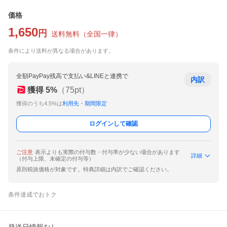
価格
1,650
円
送料無料
（
全国一律
）
条件により送料が異なる場合があります。
全額PayPay残高で支払い&LINEと連携で
内訳
獲得
5
%
（
75
pt）
獲得のうち4.5%は
利用先・期間限定
ログインして確認
ご注意
表示よりも実際の付与数・付与率が少ない場合があります
詳細
（付与上限、未確定の付与等）
原則税抜価格が対象です。特典詳細は内訳でご確認ください。
条件達成でおトク