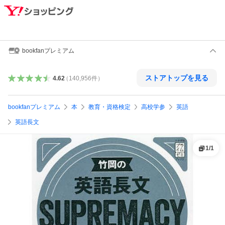
bookfanプレミアム
ストアトップを見る
4.62
（
140,956
件
）
bookfanプレミアム
本
教育・資格検定
高校学参
英語
英語長文
1
/
1