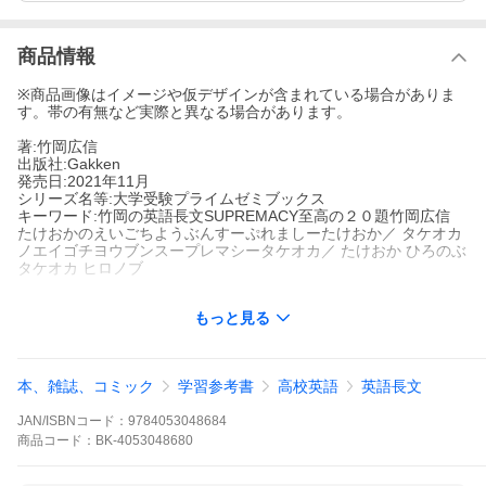
商品情報
※商品画像はイメージや仮デザインが含まれている場合がありま
す。帯の有無など実際と異なる場合があります。
著:竹岡広信
出版社:Gakken
発売日:2021年11月
シリーズ名等:大学受験プライムゼミブックス
キーワード:竹岡の英語長文SUPREMACY至高の２０題竹岡広信
たけおかのえいごちようぶんすーぷれましーたけおか／ タケオカ
ノエイゴチヨウブンスープレマシータケオカ／ たけおか ひろのぶ
タケオカ ヒロノブ
もっと見る
著者名:
竹岡広信
出版社名:
Gakken
シリーズ名等:
大学受験プライムゼミブックス
本、雑誌、コミック
学習参考書
高校英語
英語長文
■時を経ても色あせない、入試定番テーマの長文を厳選！
JAN/ISBNコード：
9784053048684
本書は近年の私立大学の入試問題を分析し、「志望校合格」の栄
商品
コード：
BK-4053048680
冠をめざす受験生の演習に適した良問だけを厳選しました。設問
を解く中で「思考力」が養うことができ、繰り返し英文を読むこ
とで「英文を前から読む読解力」「要旨把握力」「語彙力」が養