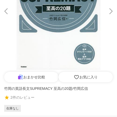
おまかせ比較
お気に入り
竹岡の英語長文SUPREMACY 至高の20題/竹岡広信
2
件のレビュー
在庫なし