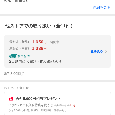
発送日情報なし
詳細を見る
他ストアでの取り扱い（全
11
件）
1,650
最安値
（新品）
閲覧中
円
1,089
最安値
（中古）
円
一覧を見る
2日以内にお届け可能な商品あり
8/7 8:00
時点
おトクなお知らせ
合計5,000円相当プレゼント！
1,650
0
PayPayカード入会特典を使うと
円
円
うち2,000円相当は利用先・期間限定。他条件あり