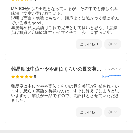
※本データはこの商品が発売された時点の情報です。
MARCHからの出題となっているが、その中でも難しく興
味深い文章が選ばれている。

説明は面白く勉強にもなる。順序よく知識がつく様に並ん
でいる点もgood。

早慶含め私大英語はこれで完成として良いと思う。1点減
点は紙質と印刷の相性がイマイチで、少し見ずらい所。
いいね
0
難易度は中位〜やや高位くらいの長文英語…
2022/7/17
5
kaw********
難易度は中位〜やや高位くらいの長文英語が列挙されてい
ます。恐らく英語を得意な方は、すぐに終えてしまうと思
いますが、解説が一品ですので、高評価とさせていただき
ました。
いいね
1