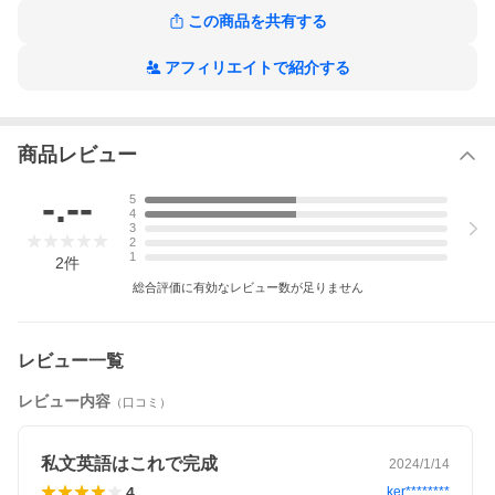
えます。本書は竹岡先生の日頃の授業の情熱と添削から得た知見
この商品を共有する
を凝縮した「英語長文問題集」の決定版です。
■竹岡先生の授業のエッセンスを凝縮したくわしい解説！
アフィリエイトで紹介する
20題の長文とそれに付されたすべての設問に、竹岡先生がくわし
い解説を加えています。設問の正解のプロセスだけでなく、「誤
答選択肢がなぜダメか」についても紙幅の許す限り掲載していま
す。また、受験生にすべての問題をモニターとして解いてもら
商品レビュー
い、モニターの「正答率」をパーセンテージで表示しています。
問題の難易度の指標として参照してください。解答のカギとなる
知識や関連表現、解答のコツなどをコンパクトにまとめた「Road
-.--
5
to Supremacy」、「正答率」がとくに低かった問題について、受
4
験生を励ますために竹岡先生がコメントを加える「Cheer up!
3
」、和文英訳の生徒答案についてコメントを加える「生徒答案メ
2
1
ッタ斬り」などのコーナーを充実させ、1冊の中に竹岡先生の授業
2
件
のエッセンスを詰め込みました。
総合評価に有効なレビュー数が足りません
問題英文については、全文訳のほか、詳しい語注、構造分析、補
足説明なども満載しています。本書をやりきることで、入試に
も、その先にも使える「英文読解力」が身につくこと請け合いで
す。
レビュー一覧
■「問題英文の読み上げ音声」つき！
レビュー内容
ネイティブスピーカーによる問題英文の読み上げ音声を特設ウェ
（口コミ）
ブサイトで無料ダウンロードできます。音声再生アプリにも対応
しています。返り読みせず、英文を左から右に読み通すトレーニ
ング、音読、リピーティング、シャドーイング、リスニングなど
私文英語はこれで完成
2024/1/14
のトレーニングに活用いただけます。
4
ker********