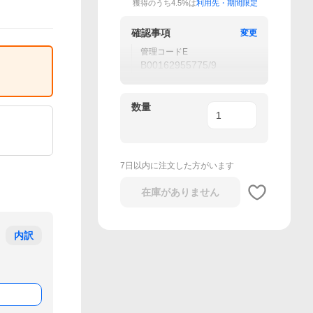
獲得のうち4.5%は
利用先・期間限定
確認事項
変更
管理コードE
B00162955775/9
数量
7日以内に注文した方がいます
在庫がありません
内訳