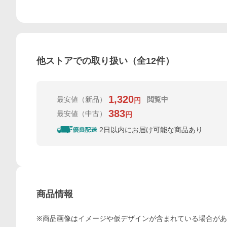
他ストアでの取り扱い（全
12
件）
1,320
最安値
（新品）
閲覧中
円
383
最安値
（中古）
円
2日以内にお届け可能な商品あり
商品情報
※商品画像はイメージや仮デザインが含まれている場合が