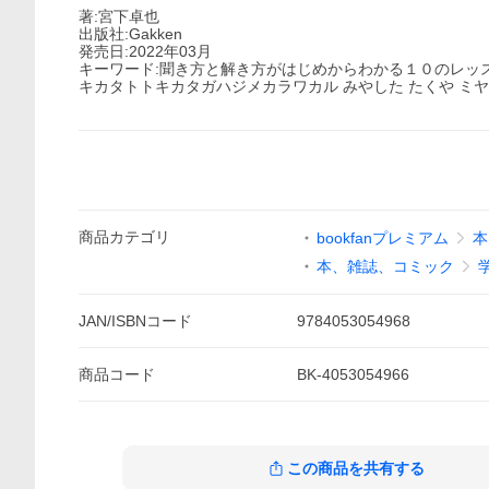
著:宮下卓也
出版社:Gakken
発売日:2022年03月
キーワード:聞き方と解き方がはじめからわかる１０のレッス
キカタトトキカタガハジメカラワカル みやした たくや ミヤ
商品
カテゴリ
bookfanプレミアム
本
本、雑誌、コミック
JAN/ISBNコード
9784053054968
商品
コード
BK-4053054966
この商品を共有する