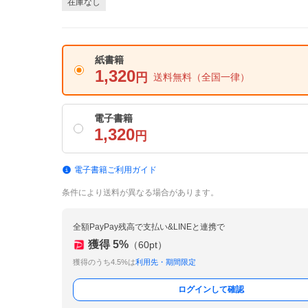
在庫なし
紙書籍
1,320
円
送料無料
（全国一律）
電子書籍
1,320
円
電子書籍ご利用ガイド
条件により送料が異なる場合があります。
全額PayPay残高で支払い&LINEと連携で
獲得
5
%
（
60
pt）
獲得のうち4.5%は
利用先・期間限定
ログインして確認