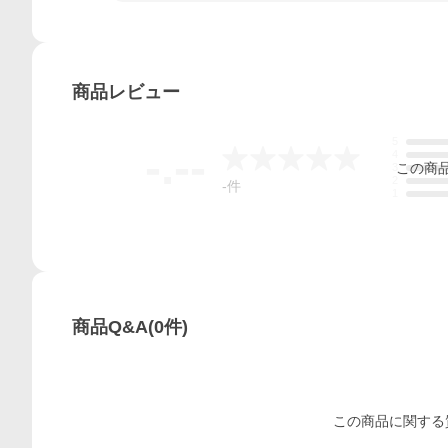
商品
レビュー
5
-.--
4
この
商
3
2
-
件
1
商品Q&A
(
0
件)
この
商品
に関する