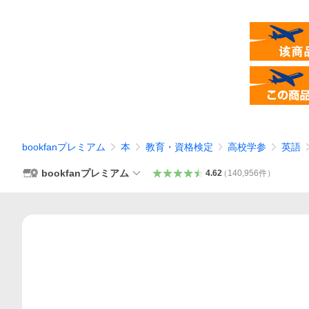
bookfanプレミアム
本
教育・資格検定
高校学参
英語
bookfanプレミアム
4.62
（
140,956
件
）