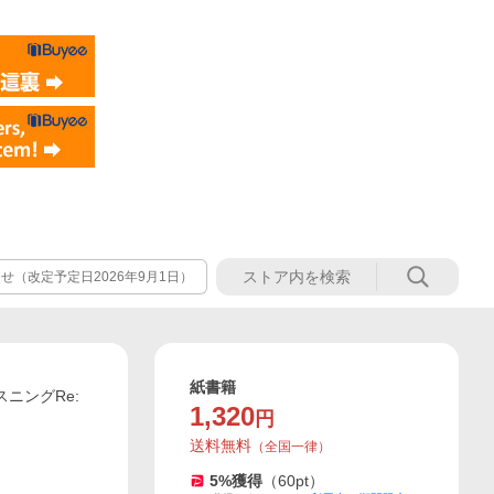
（改定予定日2026年9月1日）
紙書籍
ニングRe:
1,320
円
送料無料
（
全国一律
）
5
%獲得
（
60
pt）