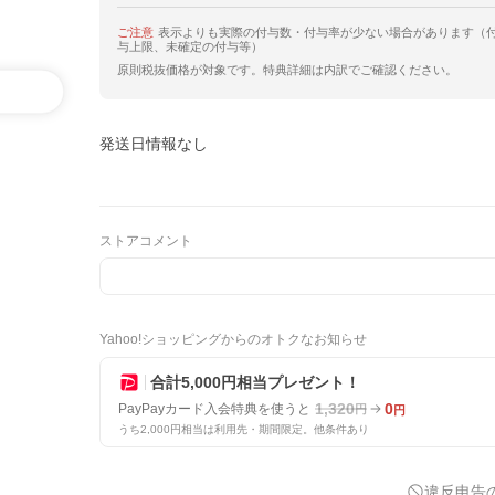
ご注意
表示よりも実際の付与数・付与率が少ない場合があります（
与上限、未確定の付与等）
原則税抜価格が対象です。特典詳細は内訳でご確認ください。
発送日情報なし
ストアコメント
Yahoo!ショッピングからのオトクなお知らせ
合計5,000円相当プレゼント！
1,320
0
PayPayカード入会特典を使うと
円
円
うち2,000円相当は利用先・期間限定。他条件あり
違反申告