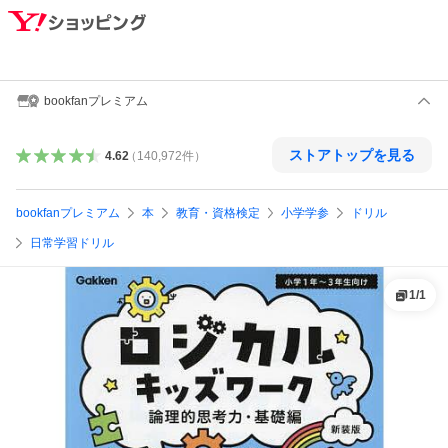
bookfanプレミアム
ストアトップを見る
4.62
（
140,972
件
）
bookfanプレミアム
本
教育・資格検定
小学学参
ドリル
日常学習ドリル
1
/
1