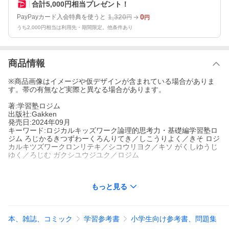
合計5,000円相当プレゼント！
1,320
0
PayPayカード入会特典を使うと
円
円
うち2,000円相当は利用先・期間限定。他条件あり
商品情報
※商品画像はイメージや仮デザインが含まれている場合がありま
す。帯の有無など実際と異なる場合があります。
著:学習塾ロジム
出版社:Gakken
発売日:2024年09月
キーワード:ロジカルキッズワーク論理的思考力・基礎編学習塾ロ
ジム ろじかるきつずわーくろんりてき／しこうりよく／きそ ロジ
カルキツズワークロンリテキ／シコウリヨク／キソ がくしゆうじ
ゆく／ろじむ ガクシユウジユク／ロジム
もっと見る
著者名:
学習塾ロジム
出版社名:
Gakken
【小学1年~3年生向け論理的思考力育成ワーク！】
本、雑誌、コミック
学習参考書
小学生向け参考書、問題集
社会のグローバル化・高度情報化が進み、大学入試も変わる中