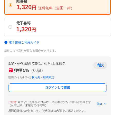
紙書籍
1,320
円
送料無料
（全国一律）
電子書籍
1,320
円
電子書籍ご利用ガイド
条件により送料が異なる場合があります。
全額PayPay残高で支払い&LINEと連携で
内訳
獲得
5
%
（
60
pt）
獲得のうち4.5%は
利用先・期間限定
ログインして確認
ご注意
表示よりも実際の付与数・付与率が少ない場合があります
詳細
（付与上限、未確定の付与等）
原則税抜価格が対象です。特典詳細は内訳でご確認ください。