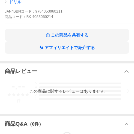
で、これからの小学生に求められるのは「論理的に考え、表現す
ドリル
る力」です。この力は、国語や算数を始め、全ての教科の土台に
もなります。本書は、4つのスキルトレーニングを通じて、論理的
JAN/ISBNコード：
9784053060211
思考力を身につけることができるワークです。
商品
コード：
BK-4053060214
※入学準備~2年生対象の姉妹版『ロジカルキッズワーク 論理的思
考力入門編 新装版』もあります。
【塾メソッドを家庭で手軽に体験できる！】
この商品を共有する
難関中学への合格者を毎年輩出している学習塾ロジムの授業メソ
ッドを、家庭学習用に再構成。スモールステップの問題配列で、
アフィリエイトで紹介する
おうちの方向けの解説も充実しているので、家庭で無理なく学習
を進められます。
【論理的思考力をつけるための4つのスキルトレーニング】
1)読み取る(把握する)…文章を視覚化したり、イメージを文章化す
商品レビュー
る練習
2)アイデアを出す…読み取ったことをどう処理するか発想する
-.--
「水平思考」の練習
5
3)比べる(検証する)…「論理思考」の中で最も大切な、結論を導き
4
この
商品
に関するレビューはありません
3
出す練習
2
4)伝える…意見や解決策を正しく伝える練習
1
-
件
※本データはこの商品が発売された時点の情報です。
商品Q&A
（
0
件）