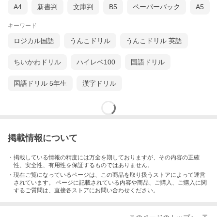
A4
新書判
文庫判
B5
ペーパーバック
A5
キーワード
ロジカル国語
うんこドリル
うんこドリル 英語
ちいかわドリル
ハイレベ100
国語ドリル
国語ドリル 5年生
漢字ドリル
掲載情報について
・掲載している情報の精度には万全を期しておりますが、その内容の正確
性、安全性、有用性を保証するものではありません。
・現在ご覧になっているページは、この
商品
を取り扱うストアによって運営
されています。 ページに記載されている内容
や商品、ご購入
、ご購入に関
するご質問は、直接各ストアにお問い合わせください。