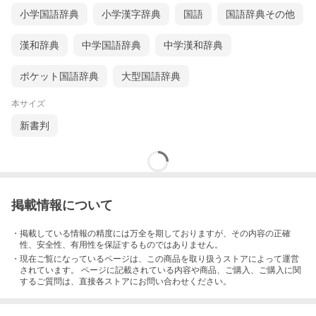
小学国語辞典
小学漢字辞典
国語
国語辞典その他
漢和辞典
中学国語辞典
中学漢和辞典
ポケット国語辞典
大型国語辞典
本サイズ
新書判
掲載情報について
・掲載している情報の精度には万全を期しておりますが、その内容の正確
性、安全性、有用性を保証するものではありません。
・現在ご覧になっているページは、この
商品
を取り扱うストアによって運営
されています。 ページに記載されている内容
や商品、ご購入
、ご購入に関
するご質問は、直接各ストアにお問い合わせください。