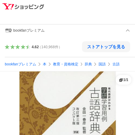
bookfanプレミアム
ストアトップを見る
4.62
（
140,968
件
）
bookfanプレミアム
本
教育・資格検定
辞典
国語
古語
1
/
1