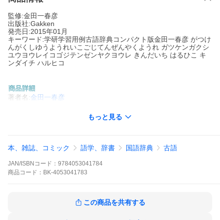
監修:金田一春彦
出版社:Gakken
発売日:2015年01月
キーワード:学研学習用例古語辞典コンパクト版金田一春彦 がつけ
んがくしゆうようれいこごじてんぜんやくようれ ガツケンガクシ
ユウヨウレイコゴジテンゼンヤクヨウレ きんだいち はるひこ キ
ンダイチ ハルヒコ
著者名:
金田一春彦
出版社名:
Gakken
もっと見る
高校教科書に頻出の古文用例を全文現代語訳。学習した内容を辞
典と付属のノートに書き込み。書き込み式辞書！
※本データはこの商品が発売された時点の情報です。
本、雑誌、コミック
語学、辞書
国語辞典
古語
JAN/ISBNコード：
9784053041784
商品
コード：
BK-4053041783
この商品を共有する