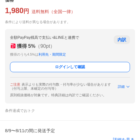
価格
1,980
円
送料無料
（
全国一律
）
条件により送料が異なる場合があります。
全額PayPay残高で支払い&LINEと連携で
内訳
獲得
5
%
（
90
pt）
獲得のうち4.5%は
利用先・期間限定
ログインして確認
ご注意
表示よりも実際の付与数・付与率が少ない場合があります
詳細
（付与上限、未確定の付与等）
原則税抜価格が対象です。特典詳細は内訳でご確認ください。
条件達成でおトク
8/9〜8/11の間に発送予定
詳細を見る