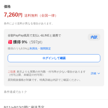
価格
7,260
円
送料無料
（
全国一律
）
条件により送料が異なる場合があります。
全額PayPay残高で支払い&LINEと連携で
内訳
獲得
9
%
（
597
pt）
獲得のうち8.5%は
利用先・期間限定
ログインして確認
ご注意
表示よりも実際の付与数・付与率が少ない場合があります
詳細
（付与上限、未確定の付与等）
原則税抜価格が対象です。特典詳細は内訳でご確認ください。
条件達成でおトク
8/11〜8/13の間に発送予定