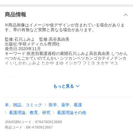
商品情報
※商品画像はイメージや仮デザインが含まれている場合がありま
す。帯の有無など実際と異なる場合があります。
監修:石川ふみよ 監修:高谷真由美
出版社:学研メディカル秀潤社
発売日:2020年11月
キーワード:疾患別看護過程の展開石川ふみよ高谷真由美 しつかん
べつかんごかていのてんかい シツカンベツカンゴカテイノテンカ
イ いしかわ ふみよ たかや まゆ イシカワ フミヨ タカヤ マユ
著者名:
石川ふみよ
高谷真由美
もっと見る
出版社名:
学研メディカル秀潤社
疾患別看護過程の展開 第6版
本、雑誌、コミック
医学、薬学、看護
【目次】
第１章 呼吸器疾患患者の看護過程
看護理論、教育、研究
看護理論その他
肺がん
肺炎
JAN/ISBNコード：
9784780913668
気管支喘息（患児）
商品
コード：
BK-4780913667
気管支拡張症