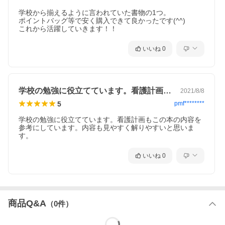
第９章 女性生殖器・婦人科疾患患者の看護過程
子宮がん
学校から揃えるように言われていた書物の1つ。

子宮筋腫
ポイントバッグ等で安く購入できて良かったです(^^)

乳がん
これから活躍していきます！！
卵巣がん
第10章 自己免疫疾患患者の看護過程
いいね
0
関節リウマチ
多発性筋炎・皮膚筋炎
全身性エリテマトーデス
第11章 感染症患者の看護過程
肺結核
学校の勉強に役立てています。看護計画も…
2021/8/8
MRSA感染症
HIV感染症
5
pmf********
第12章 皮膚疾患患者の看護過程
熱傷
学校の勉強に役立てています。看護計画もこの本の内容を
アトピー性皮膚炎
参考にしています。内容も見やすく解りやすいと思いま
第13章 眼疾患患者の看護過程
す。
白内障
緑内障
いいね
0
網膜?離
第14章 耳鼻・咽喉疾患患者の看護過程
喉頭がん
舌がん
第15章 精神・神経疾患患者の看護過程
神経症性障害
商品Q&A
（
0
件）
双極性障害（躁うつ病）
統合失調症
アルコール依存症