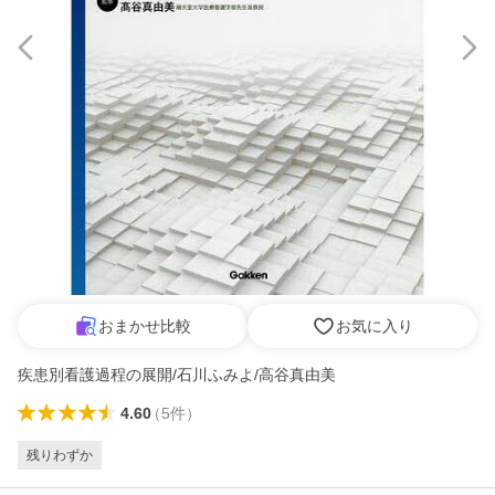
おまかせ比較
お気に入り
疾患別看護過程の展開/石川ふみよ/高谷真由美
4.60
（
5
件
）
残りわずか