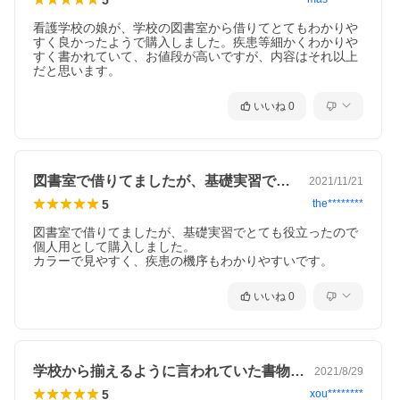
第５章 内分泌・代謝疾患患者の看護過程
1型糖尿病
看護学校の娘が、学校の図書室から借りてとてもわかりや
2型糖尿病
すく良かったようで購入しました。疾患等細かくわかりや
甲状腺機能亢進症（バセドウ病）
すく書かれていて、お値段が高いですが、内容はそれ以上
第６章 脳・神経疾患患者の看護過程
だと思います。
くも膜下出血
脳梗塞
いいね
0
脳出血
脳腫瘍
重症筋無力症
多発性硬化症
パーキンソン病
筋萎縮性側索硬化症
図書室で借りてましたが、基礎実習でとて…
2021/11/21
てんかん
5
the********
認知症
第７章 運動器疾患患者の看護過程
図書室で借りてましたが、基礎実習でとても役立ったので
脊髄損傷
個人用として購入しました。

腰椎椎間板ヘルニア
カラーで見やすく、疾患の機序もわかりやすいです。
変形性関節症
先天性股関節脱臼（発育性股関節形成不全）
大腿骨頸部骨折
いいね
0
第８章 腎・泌尿器疾患患者の看護過程
慢性腎臓病
急性糸球体腎炎
ネフローゼ症候群
尿路結石症
学校から揃えるように言われていた書物の…
2021/8/29
膀胱がん
前立腺がん
5
xou********