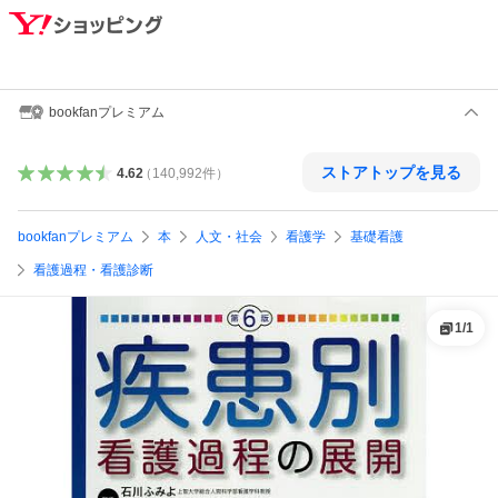
bookfanプレミアム
ストアトップを見る
4.62
（
140,992
件
）
bookfanプレミアム
本
人文・社会
看護学
基礎看護
看護過程・看護診断
1
/
1