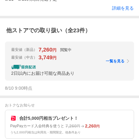
詳細を見る
他ストアでの取り扱い（全
23
件）
7,260
最安値
（新品）
閲覧中
円
3,749
最安値
（中古）
円
一覧を見る
2日以内にお届け可能な商品あり
8/10 9:00
時点
おトクなお知らせ
合計5,000円相当プレゼント！
7,260
2,260
PayPayカード入会特典を使うと
円
円
うち2,000円相当は利用先・期間限定。他条件あり