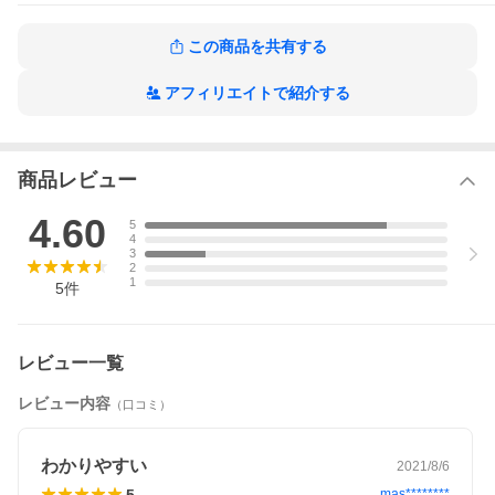
慢性閉塞性肺疾患（COPD）
第２章 循環器疾患患者の看護過程
心筋梗塞（狭心症）
この商品を共有する
心不全
心室中隔欠損症（患児）
アフィリエイトで紹介する
大動脈解離
高血圧
心臓弁膜症
第３章 血液・造血器疾患患者の看護過程
急性リンパ性白血病（患児）
商品レビュー
悪性リンパ腫
多発性骨髄腫
4.60
再生不良性貧血
5
川崎病（患児）
4
3
第４章 消化器疾患患者の看護過程
2
胃がん
1
5
件
胃・十二指腸潰瘍
潰瘍性大腸炎
クローン病
食道がん
レビュー一覧
肝がん
肝炎
肝硬変
レビュー内容
（口コミ）
胆石症
膵がん
大腸がん
わかりやすい
2021/8/6
イレウス・腸閉塞
腸重積症
5
mas********