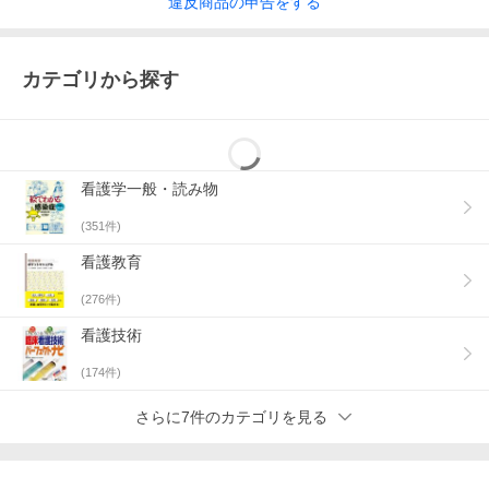
違反
商品の
申告をする
カテゴリから探す
看護学一般・読み物
(
351
件)
看護教育
(
276
件)
看護技術
(
174
件)
さらに7件のカテゴリを見る