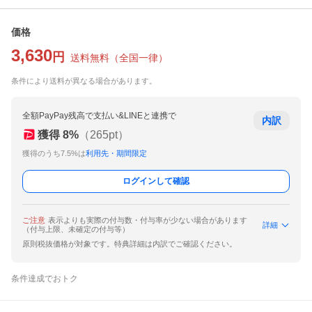
価格
3,630
円
送料無料
（
全国一律
）
条件により送料が異なる場合があります。
全額PayPay残高で支払い&LINEと連携で
内訳
獲得
8
%
（
265
pt）
獲得のうち7.5%は
利用先・期間限定
ログインして確認
ご注意
表示よりも実際の付与数・付与率が少ない場合があります
詳細
（付与上限、未確定の付与等）
原則税抜価格が対象です。特典詳細は内訳でご確認ください。
条件達成でおトク