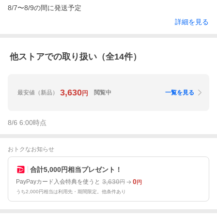
8/7〜8/9の間に発送予定
詳細を見る
他ストアでの取り扱い（全
14
件）
3,630
最安値
（新品）
閲覧中
一覧を見る
円
8/6 6:00
時点
おトクなお知らせ
合計5,000円相当プレゼント！
3,630
0
PayPayカード入会特典を使うと
円
円
うち2,000円相当は利用先・期間限定。他条件あり