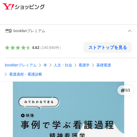
bookfanプレミアム
ストアトップを見る
4.62
（
140,940
件
）
bookfanプレミアム
本
人文・社会
看護学
基礎看護
看護過程・看護診断
1
/
1