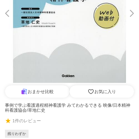
おまかせ比較
お気に入り
事例で学ぶ看護過程精神看護学 みてわかるできる 映像/日本精神
科看護協会/草地仁史
1
件のレビュー
残りわずか