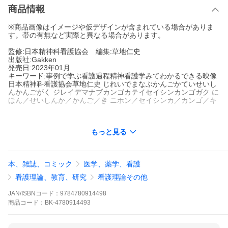
商品情報
※商品画像はイメージや仮デザインが含まれている場合がありま
す。帯の有無など実際と異なる場合があります。
監修:日本精神科看護協会 編集:草地仁史
出版社:Gakken
発売日:2023年01月
キーワード:事例で学ぶ看護過程精神看護学みてわかるできる映像
日本精神科看護協会草地仁史 じれいでまなぶかんごかていせいし
んかんごがく ジレイデマナブカンゴカテイセイシンカンゴガク に
ほん／せいしんか／かんご／き ニホン／セイシンカ／カンゴ／キ
もっと見る
著者名:
日本精神科看護協会
草地仁史
出版社名:
Gakken
みてわかる！コミュニケーション。みてできる！セルフケア理論
本、雑誌、コミック
医学、薬学、看護
を活用した看護過程の展開。わかってできる！演習と課題。
看護理論、教育、研究
看護理論その他
※本データはこの商品が発売された時点の情報です。
JAN/ISBNコード：
9784780914498
商品
コード：
BK-4780914493