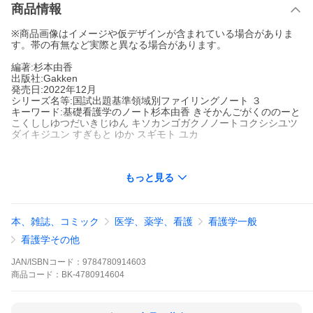
商品情報
※商品画像はイメージや仮デザインが含まれている場合がありま
す。帯の有無など実際と異なる場合があります。
編著:杉本由香
出版社:Gakken
発売日:2022年12月
シリーズ名等:国試出題基準領域別ファイリングノート ３
キーワード:基礎看護学のノート杉本由香 きそかんごがくののーと
こくししゆつだいきじゆん キソカンゴガクノノートコクシシユツ
ダイキジユン すぎもと ゆか スギモト ユカ
もっと見る
著者名:
杉本由香
出版社名:
Gakken
シリーズ名等:
国試出題基準領域別ファイリングノート ３
本、雑誌、コミック
医学、薬学、看護
看護学一般
看護師国試出題基準の領域別出題項目を見出しにした「ベースに
なるノート」。基礎看護学のポイントがわかるイラストがふんだ
看護学その他
んに入っており、講義や実習で学んだ追加の知識を自分でどんど
ん足していくだけ！国試合格に向けた最強の味方になる！
JAN/ISBNコード：
9784780914603
商品
コード：
BK-4780914604
※本データはこの商品が発売された時点の情報です。