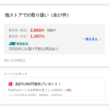
他ストアでの取り扱い（全
17
件）
2,860
最安値
（新品）
閲覧中
円
1,397
最安値
（中古）
円
一覧を見る
2日以内にお届け可能な商品あり
8/9 14:00
時点
おトクなお知らせ
合計5,000円相当プレゼント！
2,860
0
PayPayカード入会特典を使うと
円
円
うち2,000円相当は利用先・期間限定。他条件あり