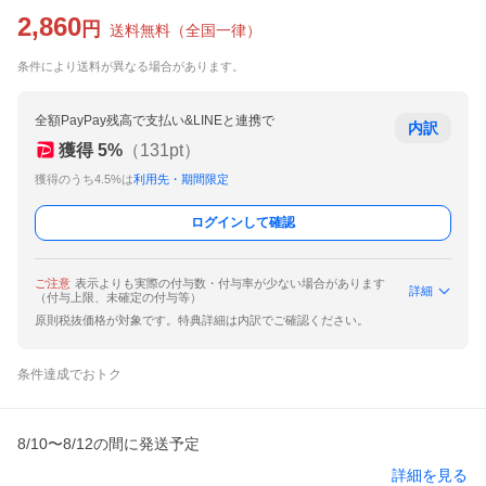
2,860
円
送料無料
（
全国一律
）
条件により送料が異なる場合があります。
全額PayPay残高で支払い&LINEと連携で
内訳
獲得
5
%
（
131
pt）
獲得のうち4.5%は
利用先・期間限定
ログインして確認
ご注意
表示よりも実際の付与数・付与率が少ない場合があります
詳細
（付与上限、未確定の付与等）
原則税抜価格が対象です。特典詳細は内訳でご確認ください。
条件達成でおトク
8/10〜8/12の間に発送予定
詳細を見る