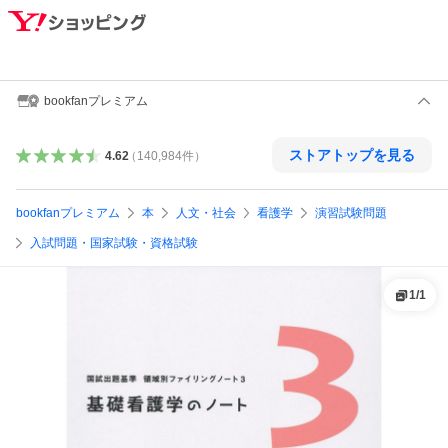
bookfanプレミアム
ストアトップを見る
4.62
（
140,984
件
）
bookfanプレミアム
本
人文・社会
看護学
演習試験問題
入試問題・国家試験・資格試験
1
/
1