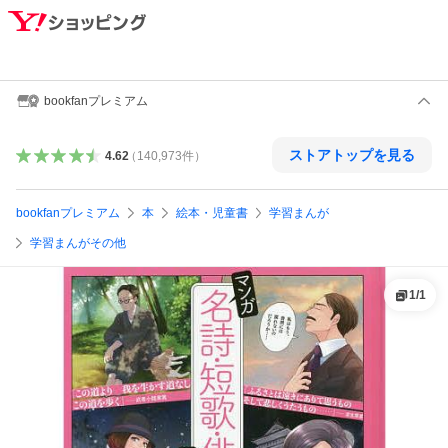
bookfanプレミアム
ストアトップを見る
4.62
（
140,973
件
）
bookfanプレミアム
本
絵本・児童書
学習まんが
学習まんがその他
1
/
1