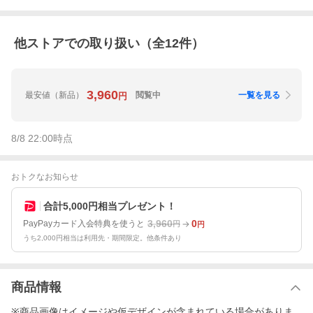
他ストアでの取り扱い（全
12
件）
3,960
最安値
（新品）
閲覧中
一覧を見る
円
8/8 22:00
時点
おトクなお知らせ
合計5,000円相当プレゼント！
3,960
0
PayPayカード入会特典を使うと
円
円
うち2,000円相当は利用先・期間限定。他条件あり
商品情報
※商品画像はイメージや仮デザインが含まれている場合がありま