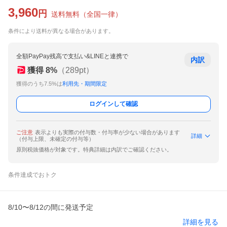
3,960
円
送料無料
（
全国一律
）
条件により送料が異なる場合があります。
全額PayPay残高で支払い&LINEと連携で
内訳
獲得
8
%
（
289
pt）
獲得のうち7.5%は
利用先・期間限定
ログインして確認
ご注意
表示よりも実際の付与数・付与率が少ない場合があります
詳細
（付与上限、未確定の付与等）
原則税抜価格が対象です。特典詳細は内訳でご確認ください。
条件達成でおトク
8/10〜8/12の間に発送予定
詳細を見る