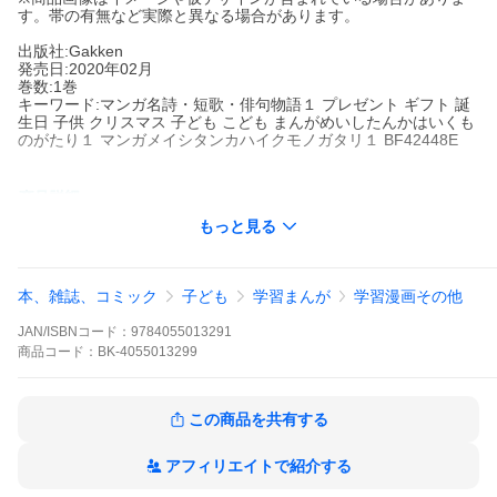
す。帯の有無など実際と異なる場合があります。
出版社:Gakken
発売日:2020年02月
巻数:1巻
キーワード:マンガ名詩・短歌・俳句物語１ プレゼント ギフト 誕
生日 子供 クリスマス 子ども こども まんがめいしたんかはいくも
のがたり１ マンガメイシタンカハイクモノガタリ１ BF42448E
出版社名:
Gakken
もっと見る
金子みすゞ、中原中也、室生犀星、武者小路実篤らの詩人の人生
と、その作品を、オールカラーのマンガで紹介。１人＝１０ペー
ジくらい（金子みすゞ以外）で、読めるのに、詩人の人生、作品
本、雑誌、コミック
子ども
学習まんが
学習漫画その他
の背景、世界観がわかり感動。教科書に掲載の作品も、多数収
録。
JAN/ISBNコード：
9784055013291
商品
コード：
BK-4055013299
※本データはこの商品が発売された時点の情報です。
この商品を共有する
アフィリエイトで紹介する