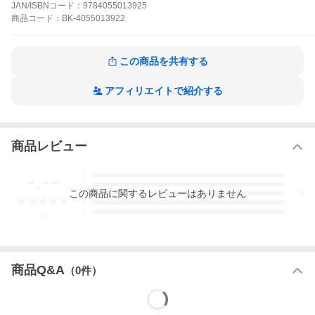
JAN/ISBNコード：
9784055013925
商品
コード：
BK-4055013922
この商品を共有する
アフィリエイトで紹介する
商品レビュー
-.--
5
4
この
商品
に関するレビューはありません
3
2
1
-
件
商品Q&A
（
0
件）