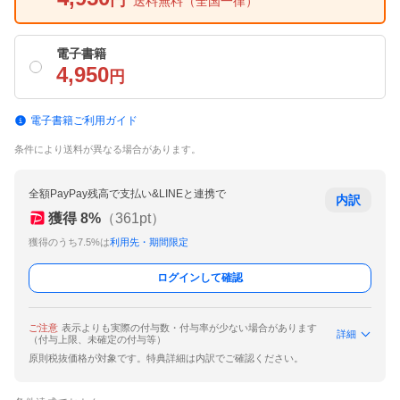
円
送料無料
（全国一律）
電子書籍
4,950
円
電子書籍ご利用ガイド
条件により送料が異なる場合があります。
全額PayPay残高で支払い&LINEと連携で
内訳
獲得
8
%
（
361
pt）
獲得のうち7.5%は
利用先・期間限定
ログインして確認
ご注意
表示よりも実際の付与数・付与率が少ない場合があります
詳細
（付与上限、未確定の付与等）
原則税抜価格が対象です。特典詳細は内訳でご確認ください。