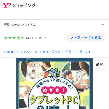
bookfanプレミアム
ストアトップを見る
4.62
（
140,988
件
）
bookfanプレミアム
本
絵本・児童書
学習
学習その他
1
/
1