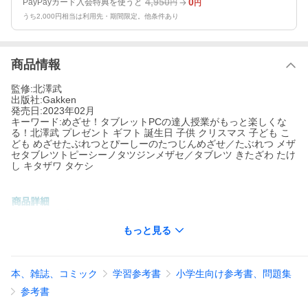
4,950
0
PayPayカード入会特典を使うと
円
円
うち2,000円相当は利用先・期間限定。他条件あり
商品情報
監修:北澤武
出版社:Gakken
発売日:2023年02月
キーワード:めざせ！タブレットPCの達人授業がもっと楽しくな
る！北澤武 プレゼント ギフト 誕生日 子供 クリスマス 子ども こ
ども めざせたぶれつとぴーしーのたつじんめざせ／たぶれつ メザ
セタブレツトピーシーノタツジンメザセ／タブレツ きたざわ たけ
し キタザワ タケシ
著者名:
北澤武
出版社名:
Gakken
もっと見る
いろいろな機種に対応！はじめてでも大丈夫だよ！
※本データはこの商品が発売された時点の情報です。
本、雑誌、コミック
学習参考書
小学生向け参考書、問題集
参考書