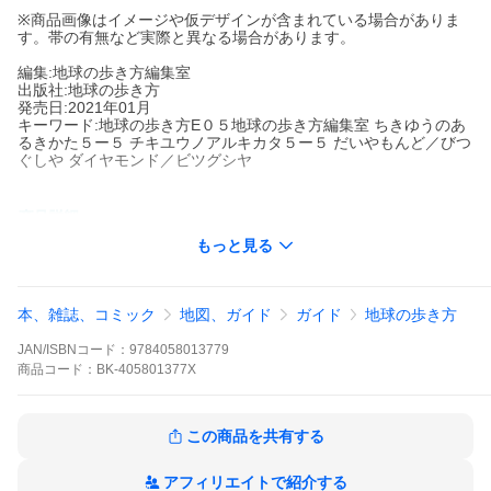
※商品画像はイメージや仮デザインが含まれている場合がありま
す。帯の有無など実際と異なる場合があります。
編集:地球の歩き方編集室
出版社:地球の歩き方
発売日:2021年01月
キーワード:地球の歩き方E０５地球の歩き方編集室 ちきゆうのあ
るきかた５ー５ チキユウノアルキカタ５ー５ だいやもんど／びつ
ぐしや ダイヤモンド／ビツグシヤ
著者名:
地球の歩き方編集室
もっと見る
出版社名:
地球の歩き方
スラエル。そこは新と旧、西と東が入り交じる不思議な国。聖な
る地ならではの美しい風景、ここにだけ混在する文化の交差点
本、雑誌、コミック
地図、ガイド
ガイド
地球の歩き方
へ。※本書は、２０１８年１０月１０日にダイヤモンド社で発売
されたものを、学研プラスが引き継いで販売しています。
JAN/ISBNコード：
9784058013779
商品
コード：
BK-405801377X
※本データはこの商品が発売された時点の情報です。
この商品を共有する
アフィリエイトで紹介する