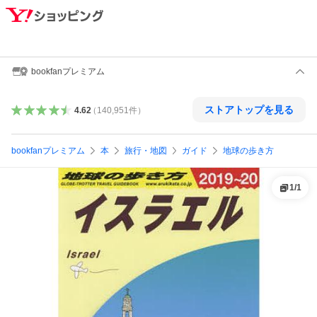
bookfanプレミアム
ストアトップを見る
4.62
（
140,951
件
）
bookfanプレミアム
本
旅行・地図
ガイド
地球の歩き方
1
/
1