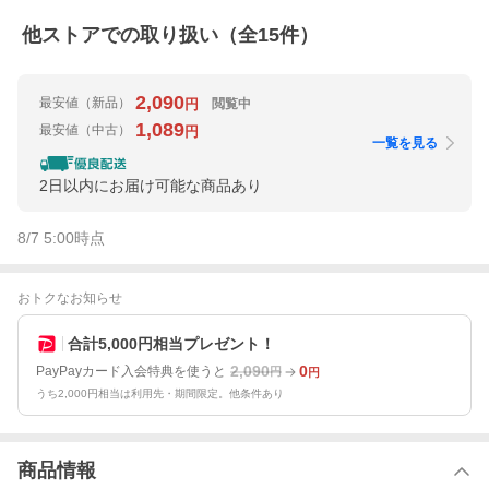
他ストアでの取り扱い（全
15
件）
2,090
最安値
（新品）
閲覧中
円
1,089
最安値
（中古）
円
一覧を見る
2日以内にお届け可能な商品あり
8/7 5:00
時点
おトクなお知らせ
合計5,000円相当プレゼント！
2,090
0
PayPayカード入会特典を使うと
円
円
うち2,000円相当は利用先・期間限定。他条件あり
商品情報