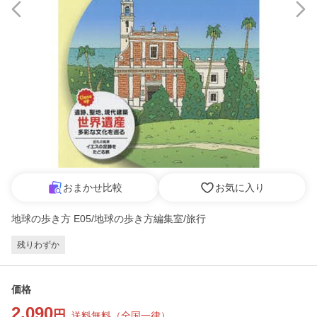
おまかせ比較
お気に入り
地球の歩き方 E05/地球の歩き方編集室/旅行
残りわずか
価格
2,090
円
送料無料
（
全国一律
）