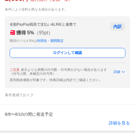
条件により送料が異なる場合があります。
全額PayPay残高で支払い&LINEと連携で
内訳
獲得
5
%
（
95
pt）
獲得のうち4.5%は
利用先・期間限定
ログインして確認
ご注意
表示よりも実際の付与数・付与率が少ない場合があります
詳細
（付与上限、未確定の付与等）
原則税抜価格が対象です。特典詳細は内訳でご確認ください。
条件達成でおトク
8/8〜8/10の間に発送予定
詳細を見る