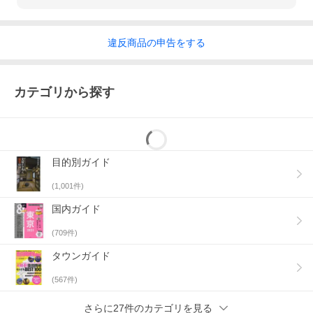
違反
商品の
申告をする
カテゴリから探す
目的別ガイド
(
1,001
件)
国内ガイド
(
709
件)
タウンガイド
(
567
件)
さらに27件のカテゴリを見る