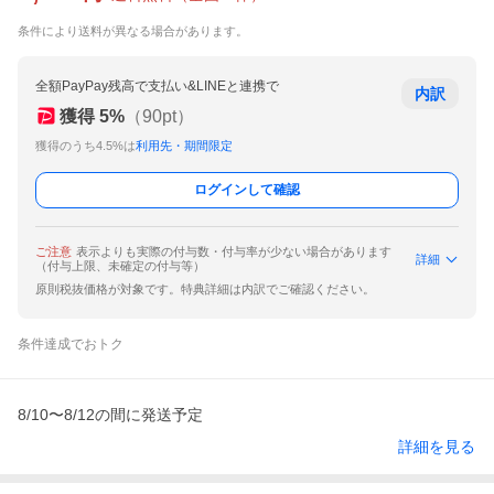
条件により送料が異なる場合があります。
全額PayPay残高で支払い&LINEと連携で
内訳
獲得
5
%
（
90
pt）
獲得のうち4.5%は
利用先・期間限定
ログインして確認
ご注意
表示よりも実際の付与数・付与率が少ない場合があります
詳細
（付与上限、未確定の付与等）
原則税抜価格が対象です。特典詳細は内訳でご確認ください。
条件達成でおトク
8/10〜8/12の間に発送予定
詳細を見る