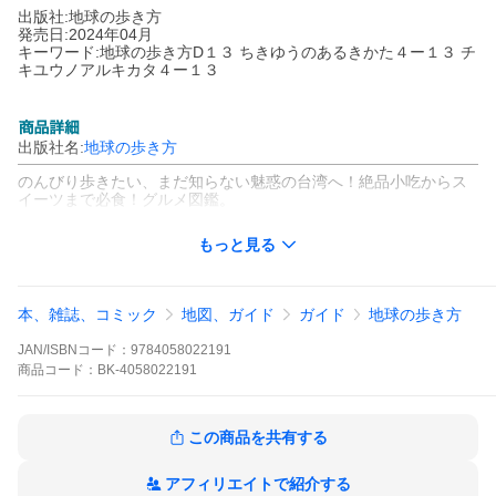
出版社:地球の歩き方
発売日:2024年04月
キーワード:地球の歩き方D１３ ちきゆうのあるきかた４ー１３ チ
キユウノアルキカタ４ー１３
出版社名:
地球の歩き方
のんびり歩きたい、まだ知らない魅惑の台湾へ！絶品小吃からス
イーツまで必食！グルメ図鑑。
※本データはこの商品が発売された時点の情報です。
もっと見る
本、雑誌、コミック
地図、ガイド
ガイド
地球の歩き方
JAN/ISBNコード：
9784058022191
商品
コード：
BK-4058022191
この商品を共有する
アフィリエイトで紹介する