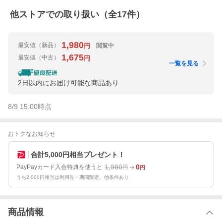
他ストアでの取り扱い（全
17
件）
1,980
最安値
（新品）
閲覧中
円
1,675
最安値
（中古）
円
一覧を見る
2日以内にお届け可能な商品あり
8/9 15:00
時点
おトクなお知らせ
合計5,000円相当プレゼント！
1,980
0
PayPayカード入会特典を使うと
円
円
うち2,000円相当は利用先・期間限定。他条件あり
商品情報