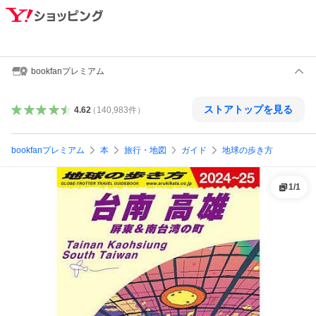
bookfanプレミアム
ストアトップを見る
4.62
（
140,983
件
）
bookfanプレミアム
本
旅行・地図
ガイド
地球の歩き方
1
/
1