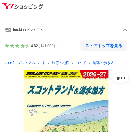
bookfanプレミアム
ストアトップを見る
4.62
（
141,009
件
）
bookfanプレミアム
本
旅行・地図
ガイド
地球の歩き方
1
/
1