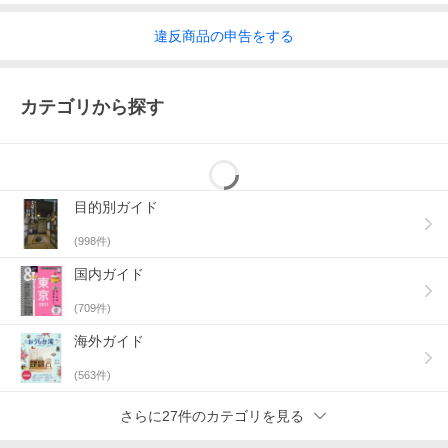
違反
商品の
申告をする
カテゴリから探す
目的別ガイド
(
998
件)
国内ガイド
(
709
件)
海外ガイド
(
563
件)
さらに27件のカテゴリを見る