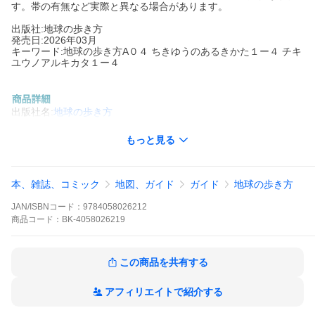
す。帯の有無など実際と異なる場合があります。
出版社:地球の歩き方
発売日:2026年03月
キーワード:地球の歩き方A０４ ちきゆうのあるきかた１ー４ チキ
ユウノアルキカタ１ー４
出版社名:
地球の歩き方
芳醇な香りの銘酒を探しに蒸溜所巡礼スコッチの旅へ。道順＆解
もっと見る
説つき！ピーターラビットの物語の舞台を歩こう。
※本データはこの商品が発売された時点の情報です。
本、雑誌、コミック
地図、ガイド
ガイド
地球の歩き方
JAN/ISBNコード：
9784058026212
商品
コード：
BK-4058026219
この商品を共有する
アフィリエイトで紹介する