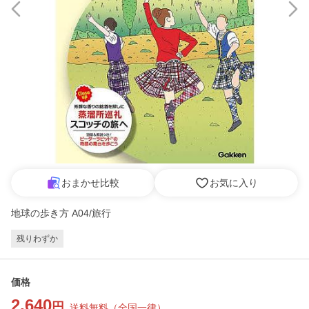
おまかせ比較
お気に入り
地球の歩き方 A04/旅行
残りわずか
価格
2,640
円
送料無料
（
全国一律
）