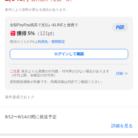
条件により送料が異なる場合があります。
全額PayPay残高で支払い&LINEと連携で
内訳
獲得
5
%
（
121
pt）
獲得のうち4.5%は
利用先・期間限定
ログインして確認
ご注意
表示よりも実際の付与数・付与率が少ない場合があります
詳細
（付与上限、未確定の付与等）
原則税抜価格が対象です。特典詳細は内訳でご確認ください。
条件達成でおトク
8/12〜8/14の間に発送予定
詳細を見る