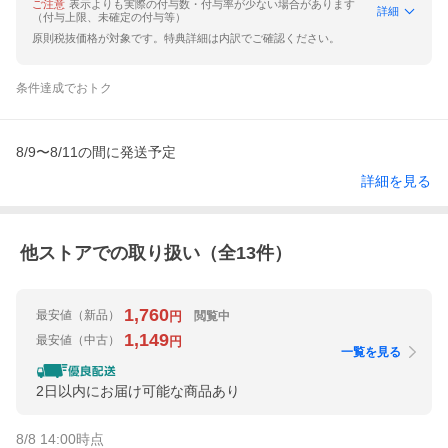
ご注意
表示よりも実際の付与数・付与率が少ない場合があります
詳細
（付与上限、未確定の付与等）
原則税抜価格が対象です。特典詳細は内訳でご確認ください。
条件達成でおトク
8/9〜8/11の間に発送予定
詳細を見る
他ストアでの取り扱い（全
13
件）
1,760
最安値
（新品）
閲覧中
円
1,149
最安値
（中古）
円
一覧を見る
2日以内にお届け可能な商品あり
8/8 14:00
時点