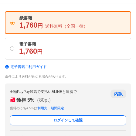
紙書籍
1,760
円
送料無料
（全国一律）
電子書籍
1,760
円
電子書籍ご利用ガイド
条件により送料が異なる場合があります。
全額PayPay残高で支払い&LINEと連携で
内訳
獲得
5
%
（
80
pt）
獲得のうち4.5%は
利用先・期間限定
ログインして確認