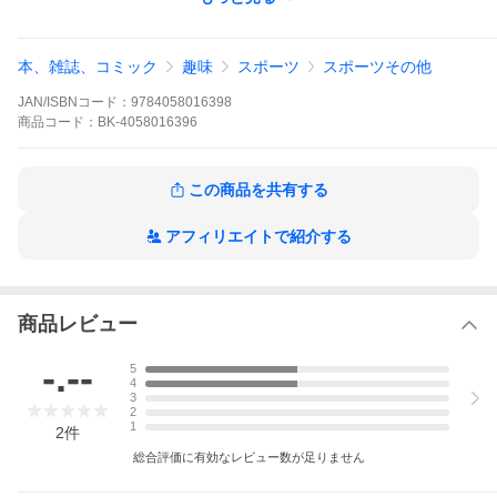
著者名:
柳沢香絵
出版社名:
Gakken
ジュニア、成人、シニア、スポーツ愛好者、トップアスリート。
本、雑誌、コミック
趣味
スポーツ
スポーツその他
パフォーマンスを向上させるスポーツ栄養学の知識がつまった１
冊！
JAN/ISBNコード：
9784058016398
商品
コード：
BK-4058016396
※本データはこの商品が発売された時点の情報です。
この商品を共有する
アフィリエイトで紹介する
商品レビュー
-.--
5
4
3
2
1
2
件
総合評価に有効なレビュー数が足りません