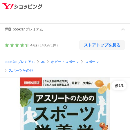
bookfanプレミアム
ストアトップを見る
4.62
（
140,971
件
）
bookfanプレミアム
本
ホビー・スポーツ
スポーツ
スポーツその他
1
/
1