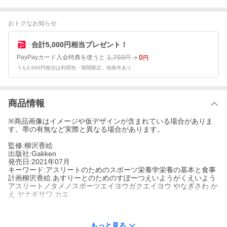
おトクなお知らせ
合計5,000円相当プレゼント！
1,760
0
PayPayカード入会特典を使うと
円
円
うち2,000円相当は利用先・期間限定。他条件あり
商品情報
※商品画像はイメージや仮デザインが含まれている場合がありま
す。帯の有無など実際と異なる場合があります。
監修:柳沢香絵
出版社:Gakken
発売日:2021年07月
キーワード:アスリートのためのスポーツ栄養学栄養の基本と食事
計画柳沢香絵 あすりーとのためのすぽーつえいようがくえいよう
アスリートノタメノスポーツエイヨウガクエイヨウ やなぎさわ か
え ヤナギサワ カエ
もっと見る