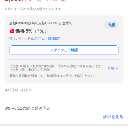
条件により送料が異なる場合があります。
全額PayPay残高で支払い&LINEと連携で
内訳
獲得
5
%
（
75
pt）
獲得のうち4.5%は
利用先・期間限定
ログインして確認
ご注意
表示よりも実際の付与数・付与率が少ない場合があります
詳細
（付与上限、未確定の付与等）
原則税抜価格が対象です。特典詳細は内訳でご確認ください。
条件達成でおトク
8/9〜8/11の間に発送予定
詳細を見る