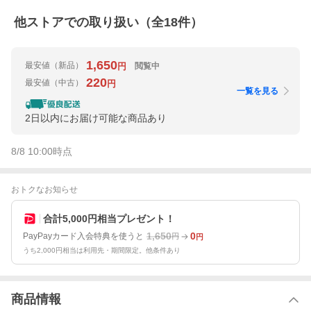
他ストアでの取り扱い（全
18
件）
1,650
最安値
（新品）
閲覧中
円
220
最安値
（中古）
円
一覧を見る
2日以内にお届け可能な商品あり
8/8 10:00
時点
おトクなお知らせ
合計5,000円相当プレゼント！
1,650
0
PayPayカード入会特典を使うと
円
円
うち2,000円相当は利用先・期間限定。他条件あり
商品情報