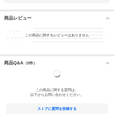
の監修で、妊娠１カ月から出産まで、母親の体の変化、赤ちゃん
の様子、家族にできることなどを、月数ごとにわかりやすく解
説。里帰り出産や分娩の立ち会いなど、Withコロナ時代の妊娠・
出産で難しくなったことや、その対処法も紹介します。
商品レビュー
いつでもどこでもスマホで読める無料電子版つき
-.--
5
4
本書とじ込みページ内の二次元コードまたはURLから特典サイト
この
商品
に関するレビューはありません
3
にアクセスし、記載内容に従ってシリアルナンバーを入力して本
2
1
のタイトルをタップすると、ブラウザ上で無料電子版を閲覧でき
-
件
ます。
※通信費用はお客様ご負担となります。
※フューチャーフォン（ガラケー）には対応しておりません。
商品Q&A
※本サービスは予告なく終了する場合がございます。予めご了承
（
0
件）
ください。
※ご利用いただく端末のOS・ブラウザは最新版をご使用くださ
い。
※本データはこの商品が発売された時点の情報です。
この
商品
に関する質問は、
以下からお問い合わせください。
ストアに質問を投稿する