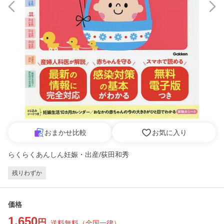
おまかせ比較
お気に入り
らくらくあんしん妊娠・出産/荻田和秀
残りわずか
価格
1,650
円
送料無料
（
全国一律
）