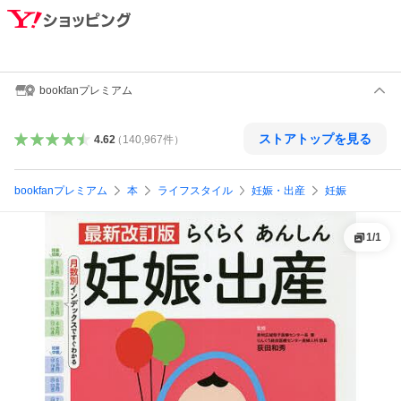
bookfanプレミアム
ストアトップを見る
4.62
（
140,967
件
）
bookfanプレミアム
本
ライフスタイル
妊娠・出産
妊娠
1
/
1