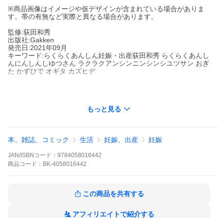
※商品画像はイメージや仮デザインが含まれている場合がありま
す。帯の有無など実際と異なる場合があります。
監修:荻田和秀
出版社:Gakken
発売日:2021年09月
キーワード:らくらくあんしん妊娠・出産荻田和秀 らくらくあんし
んにんしんしゆつさん ラクラクアンシンニンシンシユツサン おぎ
た かずひで オギタ カズヒデ
著者名:
荻田和秀
もっと見る
出版社名:
Gakken
学研の育児書「らくらくあんしん」シリーズの最新改訂版
本、雑誌、コミック
生活
妊娠、出産
妊娠
第一子を迎えるママ＆パパにとって、妊娠・出産はすべてがはじ
めてのことばかり。本や雑誌、WebやSNSアプリなどで、欲しい
JAN/ISBNコード：
9784058016442
情報を欲しいときに手に入れられる世の中ですが、ときには情報
商品
コード：
BK-4058016442
が多すぎて「必要じゃないコト」にまでふりまわされてしまうこ
とも。そんな時代だからこそ、がんばりすぎず肩の力を抜いて
「らくらく」かつ「あんしん」に妊娠生活を過ごし、ひとりひと
りがすばらしいお産を迎えてほしい、という願いから生まれたの
この商品を共有する
が、学研の育児書「らくらくあんしん」シリーズです。
本書では、漫画「コウノドリ」の主人公のモデルとなった産科医
アフィリエイトで紹介する