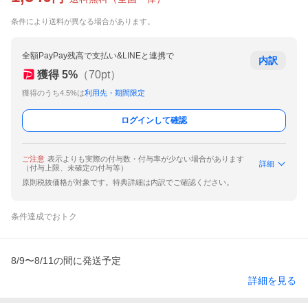
条件により送料が異なる場合があります。
全額PayPay残高で支払い&LINEと連携で
内訳
獲得
5
%
（
70
pt）
獲得のうち4.5%は
利用先・期間限定
ログインして確認
ご注意
表示よりも実際の付与数・付与率が少ない場合があります
詳細
（付与上限、未確定の付与等）
原則税抜価格が対象です。特典詳細は内訳でご確認ください。
条件達成でおトク
8/9〜8/11の間に発送予定
詳細を見る