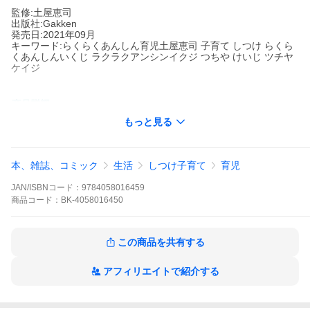
監修:土屋恵司
出版社:Gakken
発売日:2021年09月
キーワード:らくらくあんしん育児土屋恵司 子育て しつけ らくら
くあんしんいくじ ラクラクアンシンイクジ つちや けいじ ツチヤ
ケイジ
著者名:
土屋恵司
もっと見る
出版社名:
Gakken
学研の育児書「らくらくあんしん」シリーズの最新改訂版
本、雑誌、コミック
生活
しつけ子育て
育児
第一子を迎えるママ＆パパにとって、育児はすべてがはじめての
ことばかり。本や雑誌、WebやSNSアプリなどで、欲しい情報を
JAN/ISBNコード：
9784058016459
欲しいときに手に入れられる世の中ですが、ときには情報が多す
商品
コード：
BK-4058016450
ぎて「必要じゃないコト」にまでふりまわされてしまうことも。
そんな時代だからこそ、がんばりすぎず肩の力を抜いて「らくら
く」かつ「あんしん」に子育てを楽しんでほしい、という願いか
ら生まれたのが、学研の育児書「らくらくあんしん」シリーズで
この商品を共有する
す。
本書では、はじめてママ＆パパがいちばん知りたい、生まれてか
アフィリエイトで紹介する
ら１歳までの赤ちゃんの発育・発達のポイントを、月齢ごとに写
真入りでていねいに解説。最新の「授乳・離乳の支援ガイド」
「予防接種スケジュール」に準拠し、知っておきたい情報をわか