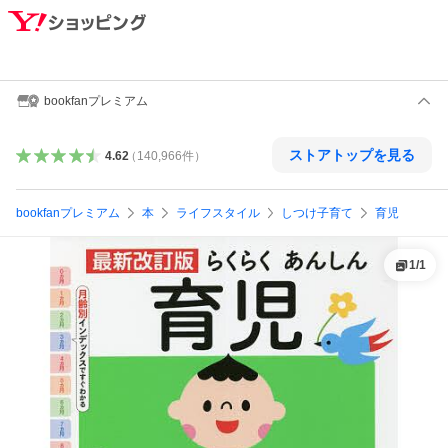
bookfanプレミアム
ストアトップを見る
4.62
（
140,966
件
）
bookfanプレミアム
本
ライフスタイル
しつけ子育て
育児
1
/
1