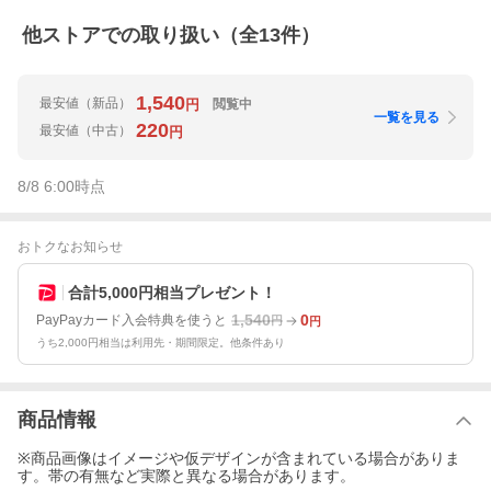
他ストアでの取り扱い（全
13
件）
1,540
最安値
（新品）
閲覧中
円
一覧を見る
220
最安値
（中古）
円
8/8 6:00
時点
おトクなお知らせ
合計5,000円相当プレゼント！
1,540
0
PayPayカード入会特典を使うと
円
円
うち2,000円相当は利用先・期間限定。他条件あり
商品情報
※商品画像はイメージや仮デザインが含まれている場合がありま
す。帯の有無など実際と異なる場合があります。