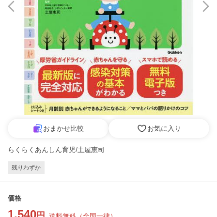
おまかせ比較
お気に入り
らくらくあんしん育児/土屋恵司
残りわずか
価格
1,540
円
送料無料
（
全国一律
）