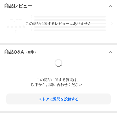
りやすくまとめました。赤ちゃんをウイルスから守る感染予防対
商品レビュー
策もしっかり紹介しています。
いつでもどこでもスマホで読める無料電子版つき
-.--
5
4
本書とじ込みページ内の二次元コードまたはURLから特典サイト
この
商品
に関するレビューはありません
3
にアクセスし、記載内容に従ってシリアルナンバーを入力して本
2
1
のタイトルをタップすると、ブラウザ上で無料電子版を閲覧でき
-
件
ます。
※通信費用はお客様ご負担となります。
※フューチャーフォン（ガラケー）には対応しておりません。
商品Q&A
※本サービスは予告なく終了する場合がございます。予めご了承
（
0
件）
ください。
※ご利用いただく端末のOS・ブラウザは最新版をご使用くださ
い。
※本データはこの商品が発売された時点の情報です。
この
商品
に関する質問は、
以下からお問い合わせください。
ストアに質問を投稿する