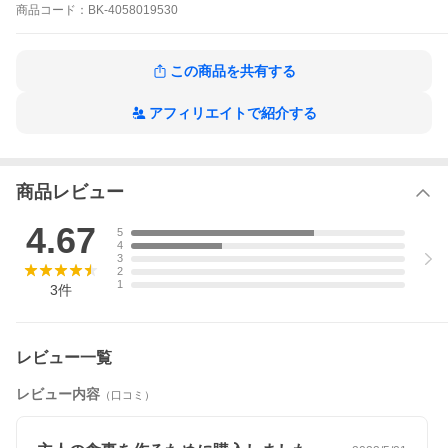
臓病治療の権威として知られる筑波大学附属病院副病院長の山縣
商品
コード：
BK-4058019530
邦弘先生、食生活改善のスペシャリストである同病院栄養管理室
室長の岩部博子先生が、腎機能を維持する食生活のポイントをわ
かりやすく解説。腎臓病治療と病院食のおいしさに定評のある大
学病院で、実際に患者さんに指導されている食事療法と、おいし
この商品を共有する
く続けられる２９０レシピを紹介します。
【本書の特長】
アフィリエイトで紹介する
(1)調味料が少なくても「今までどおり」のおいしさ
(2)身近にある材料や調味料で塩分＆たんぱく質量をコントロール
できる
(3)アレンジレシピも紹介しているので食材をムダなく使い切れる
商品レビュー
(4)おすすめ献立例やたんぱく質量別さくいん付きで毎日のメニュ
ー決めに困らない
(5)プロセス写真付きだから、はじめて料理する人も簡単
4.67
5
(6)デザートのレシピも収録
4
(7)ひとり分でも家族といっしょでも楽しめる
3
2
1
【コンテンツ】
3
件
Part1 腎臓病の基礎知識
Part2 人気の献立ベスト５
Part3 主菜レシピ
Part4 副菜レシピ
レビュー一覧
Part5 パン・麺・ごはんものレシピ
Part6 デザートレシピ
レビュー内容
（口コミ）
●巻末 栄養成分早見表／食材別さくいん／たんぱく質量順さくい
ん