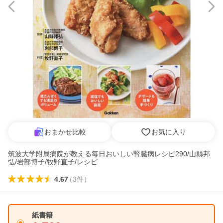
おまかせ比較
お気に入り
筑波大学附属病院が教える毎日おいしい腎臓病レシピ290/山縣邦
弘/岩部博子/牧野直子/レシピ
4.67
（
3
件
）
紙書籍