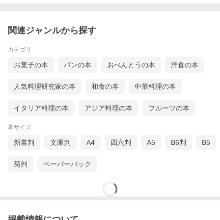
関連ジャンルから探す
カテゴリ
お菓子の本
パンの本
おべんとうの本
洋食の本
人気料理研究家の本
和食の本
中華料理の本
イタリア料理の本
アジア料理の本
フルーツの本
本サイズ
新書判
文庫判
A4
四六判
A5
B6判
B5
菊判
ペーパーバック
掲載情報について