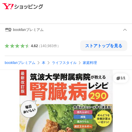
bookfanプレミアム
ストアトップを見る
4.62
（
140,983
件
）
bookfanプレミアム
本
ライフスタイル
家庭料理
1
/
1