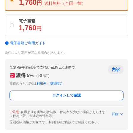
1,760
円
送料無料
（全国一律）
電子書籍
1,760
円
電子書籍ご利用ガイド
条件により送料が異なる場合があります。
全額PayPay残高で支払い&LINEと連携で
内訳
獲得
5
%
（
80
pt）
獲得のうち4.5%は
利用先・期間限定
ログインして確認
ご注意
表示よりも実際の付与数・付与率が少ない場合があります
詳細
（付与上限、未確定の付与等）
原則税抜価格が対象です。特典詳細は内訳でご確認ください。