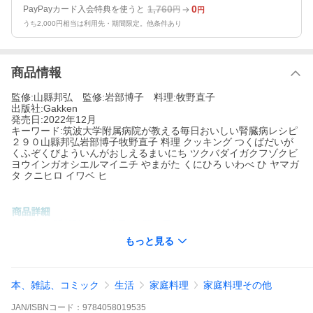
1,760
0
PayPayカード入会特典を使うと
円
円
うち2,000円相当は利用先・期間限定。他条件あり
商品情報
監修:山縣邦弘 監修:岩部博子 料理:牧野直子
出版社:Gakken
発売日:2022年12月
キーワード:筑波大学附属病院が教える毎日おいしい腎臓病レシピ
２９０山縣邦弘岩部博子牧野直子 料理 クッキング つくばだいが
くふぞくびよういんがおしえるまいにち ツクバダイガクフゾクビ
ヨウインガオシエルマイニチ やまがた くにひろ いわべ ひ ヤマガ
タ クニヒロ イワベ ヒ
著者名:
山縣邦弘
岩部博子
牧野直子
出版社名:
Gakken
もっと見る
日本食品標準成分表、日本人の食事摂取基準、CKD診療ガイドラ
インなど、最新のデータに完全対応！
本、雑誌、コミック
生活
家庭料理
家庭料理その他
腎機能の低下などが慢性的に続く「慢性腎臓病」の患者数は、１
３００万人を超えることが明らかになっています。本書では、腎
JAN/ISBNコード：
9784058019535