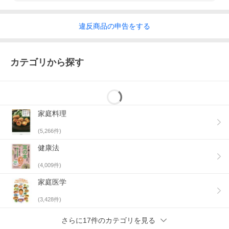
違反
商品の
申告をする
カテゴリから探す
家庭料理
(
5,266
件)
健康法
(
4,009
件)
家庭医学
(
3,428
件)
さらに17件のカテゴリを見る