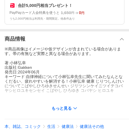
合計5,000円相当プレゼント！
1,650
0
PayPayカード入会特典を使うと
円
円
うち2,000円相当は利用先・期間限定。他条件あり
商品情報
※商品画像はイメージや仮デザインが含まれている場合がありま
す。帯の有無など実際と異なる場合があります。
著:小林弘幸
出版社:Gakken
発売日:2024年06月
キーワード:自律神経について小林弘幸先生に聞いてみたなんとな
くだるい、疲れやすいを解消する！小林弘幸 健康 じりつしんけい
についてこばやしひろゆきせんせい ジリツシンケイニツイテコバ
ヤシヒロユキセンセイ こばやし ひろゆき コバヤシ ヒロユキ
もっと見る
著者名:
小林弘幸
出版社名:
Gakken
病院に行っても原因がわからない「なんとなく不調」を解消する
本、雑誌、コミック
生活
健康法
健康法その他
ノウハウが満載！