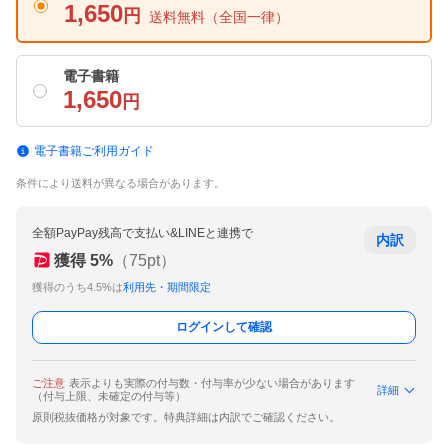
1,650
円
送料無料
（全国一律）
電子書籍
1,650
円
電子書籍ご利用ガイド
条件により送料が異なる場合があります。
全額PayPay残高で支払い&LINEと連携で
内訳
獲得
5
%
（
75
pt）
獲得のうち4.5%は
利用先・期間限定
ログインして確認
ご注意
表示よりも実際の付与数・付与率が少ない場合があります
詳細
（付与上限、未確定の付与等）
原則税抜価格が対象です。特典詳細は内訳でご確認ください。