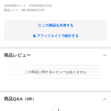
JAN/ISBNコード：
9784058022153
※本データはこの商品が発売された時点の情報です。
商品
コード：
BK-4058022159
この商品を共有する
アフィリエイトで紹介する
商品レビュー
-.--
5
4
この
商品
に関するレビューはありません
3
2
1
-
件
商品Q&A
（
0
件）