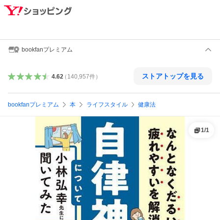
bookfanプレミアム
ストアトップを見る
4.62
（
140,957
件
）
bookfanプレミアム
本
ライフスタイル
健康法
1
/
1