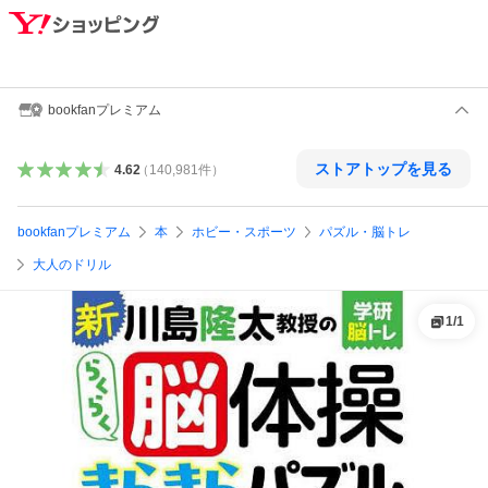
bookfanプレミアム
ストアトップを見る
4.62
（
140,981
件
）
bookfanプレミアム
本
ホビー・スポーツ
パズル・脳トレ
大人のドリル
1
/
1