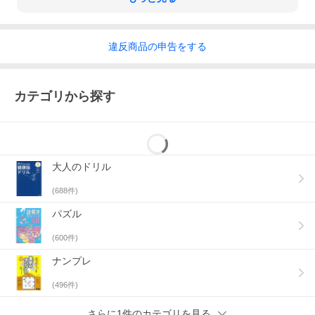
違反
商品の
申告をする
カテゴリから探す
大人のドリル
(
688
件)
パズル
(
600
件)
ナンプレ
(
496
件)
さらに1件のカテゴリを見る