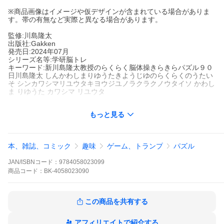
※商品画像はイメージや仮デザインが含まれている場合がありま
す。帯の有無など実際と異なる場合があります。
監修:川島隆太
出版社:Gakken
発売日:2024年07月
シリーズ名等:学研脳トレ
キーワード:新川島隆太教授のらくらく脳体操きらきらパズル９０
日川島隆太 しんかわしまりゆうたきようじゆのらくらくのうたい
そ シンカワシマリユウタキヨウジユノラクラクノウタイソ かわし
ま りゆうた カワシマ リユウタ
もっと見る
著者名:
川島隆太
出版社名:
Gakken
シリーズ名等:
学研脳トレ
本、雑誌、コミック
趣味
ゲーム、トランプ
パズル
新装２４種の新脳体操！熟語だるま落とし、シャッフル四字熟
JAN/ISBNコード：
9784058023099
語、イラスト並べかえ、時計で計算、読みスケルトン、漢字探し
商品
コード：
BK-4058023090
パズル。
※本データはこの商品が発売された時点の情報です。
この商品を共有する
アフィリエイトで紹介する