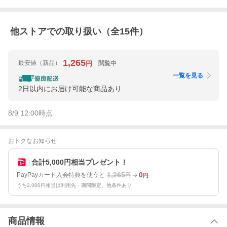
他ストアでの取り扱い（全
15
件）
1,265
最安値
（新品）
閲覧中
円
一覧を見る
2日以内にお届け可能な商品あり
8/9 12:00
時点
おトクなお知らせ
合計5,000円相当プレゼント！
1,265
0
PayPayカード入会特典を使うと
円
円
うち2,000円相当は利用先・期間限定。他条件あり
商品情報