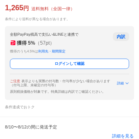
1,265
円
送料無料
（
全国一律
）
条件により送料が異なる場合があります。
全額PayPay残高で支払い&LINEと連携で
内訳
獲得
5
%
（
57
pt）
獲得のうち4.5%は
利用先・期間限定
ログインして確認
ご注意
表示よりも実際の付与数・付与率が少ない場合があります
詳細
（付与上限、未確定の付与等）
原則税抜価格が対象です。特典詳細は内訳でご確認ください。
条件達成でおトク
8/10〜8/12の間に発送予定
詳細を見る