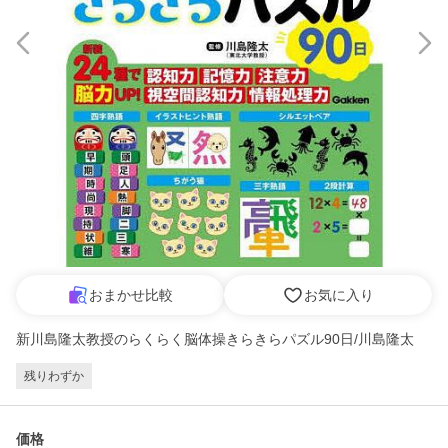
おまかせ比較
お気に入り
新川島隆太教授のらくらく脳体操きらきらパズル90日/川島隆太
残りわずか
価格