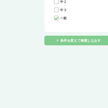
中２
中３
一般
条件を変えて検索しなおす