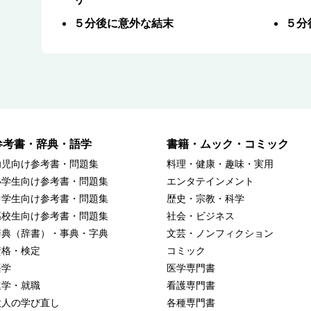
５分後に意外な結末
５分
参考書・辞典・語学
書籍・ムック・コミック
幼児向け参考書・問題集
料理・健康・趣味・実用
小学生向け参考書・問題集
エンタテインメント
中学生向け参考書・問題集
歴史・宗教・科学
高校生向け参考書・問題集
社会・ビジネス
辞典（辞書）・事典・字典
文芸・ノンフィクション
資格・検定
コミック
語学
医学専門書
進学・就職
看護専門書
大人の学び直し
各種専門書