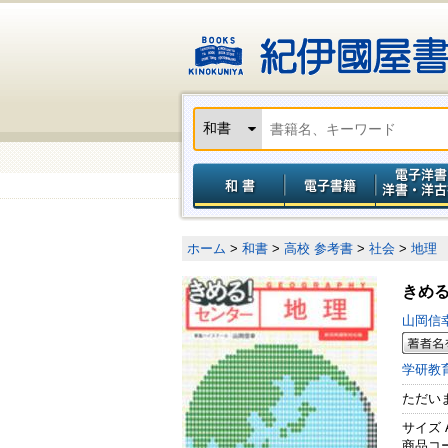
ホーム
>
和書
>
高校 参考書
>
社会
>
地理
きめ
山岡信
学研教
ただい
サイズ 
商品コード