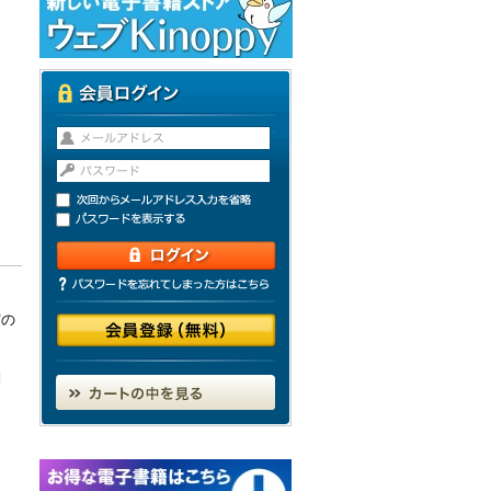
実の
別
」