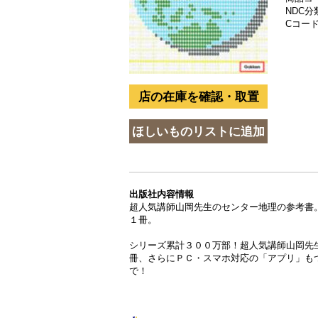
NDC分類
Cコード 
出版社内容情報
超人気講師山岡先生のセンター地理の参考書
１冊。
シリーズ累計３００万部！超人気講師山岡先
冊、さらにＰＣ・スマホ対応の「アプリ」も
で！