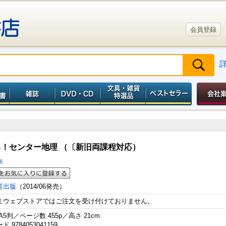
会員登録
る！センター地理 （〔新旧両課程対応）
幸
育出版
（2014/06発売）
まウェブストアではご注文を受け付けておりません。
A5判／ページ数 455p／高さ 21cm
 9784053041159