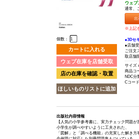
ウェブ
通常、
出
※上記
個数：
●3D
●店舗
ご注文
取店舗
サイズ 
商品コード
NDC分類
Cコード 
出版社内容情報
【人気の小学参考書に、実力チェック問題が
小学生が調べやすいように工夫された、
「図解」と「調べる機能」の充実した解き方
全例題に対応した別冊問題集もついている。