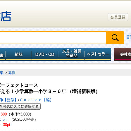
会員登録
集
>
算数
パーフェクトコース
答える！小学算数―小学３～６年 （増補新装版）
正伸【監修】
/
Ｇａｋｋｅｎ【編】
,300
（本体¥3,000）
ｋｅｎ
（2025/03発売）
ト
30pt