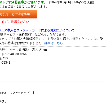
ストアに4冊在庫がございます。
（2026年08月06日 14時56分現在）
ご注文翌日～2日後に出荷されます。
荷予定日とご注意事項
を必ずご確認ください
セキュア導入とクレジットカードによるお支払いについて
受取サービス（送料無料）もご利用いただけます。
ステップ「お届け先情報設定」にてお受け取り店をご指定ください。尚、受
限定の特典はお付けできません。
詳細はこちら
A5判／ページ数 656p／高さ 21cm
 9784053060976
 410
C6341
加わり、パワーアップ！】
事典。