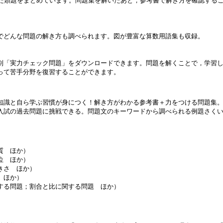
した類題をまとめています。問題集を解いたあと，参考書で解き方を確認する
でどんな問題の解き方も調べられます。図が豊富な算数用語集も収録。
別「実力チェック問題」をダウンロードできます。問題を解くことで，学習
って苦手分野を復習することができます。
知識と自ら学ぶ習慣が身につく！解き方がわかる参考書＋力をつける問題集
入試の過去問題に挑戦できる。問題文のキーワードから調べられる例題さく
質 ほか）
位 ほか）
きさ ほか）
 ほか）
する問題；割合と比に関する問題 ほか）