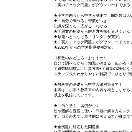
「実力チェック問題」がダウンロードできる
★小学全内容から中学入試まで，問題数は80
★「自分で調べる」習慣がつき，
知識が深まる・広がる・わかる！
★問題文の用語から解き方を探せるさくいん
★類題へとつなげる「リンク」が充実。
★「実力チェック問題」がダウンロードでき
★2020年からの学習指導要領対応。
《算数のみどころ・おすすめ》
自分で調べるから，知識が深まる・広がる・
問題数800問以上！ 参考書+問題集の2冊に
ステップ式のわかりやすい解説で，ひとりで
★教科書の基礎から中学入試対策まで！
本書は，小学の教科書の内容を核としながら
以上を収録しています。
★「自ら学ぶ」習慣がつく
絵や図解を豊富に使い，問題の解き方をステ
す。自分の力で，主体的に考える力が身につ
★全例題に対応した問題集