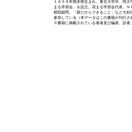
１９５９年熊本県生まれ。東京大学卒、同大
まる学習会」を設立。花まる学習会代表、Ｎ
棋院顧問。「親だからできること」など大好
参加している（本データはこの書籍が刊行さ
※書籍に掲載されている著者及び編者、訳者