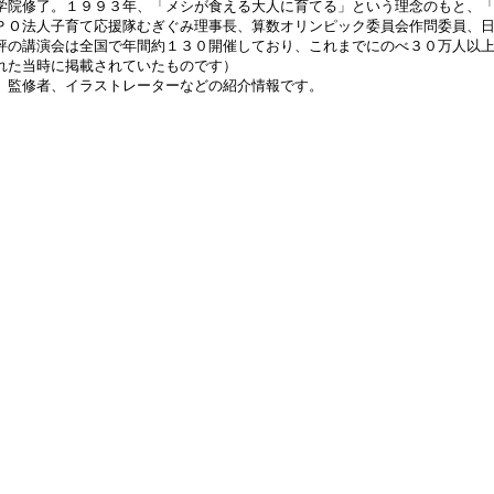
学院修了。１９９３年、「メシが食える大人に育てる」という理念のもと、
ＰＯ法人子育て応援隊むぎぐみ理事長、算数オリンピック委員会作問委員、
評の講演会は全国で年間約１３０開催しており、これまでにのべ３０万人以
れた当時に掲載されていたものです）
、監修者、イラストレーターなどの紹介情報です。