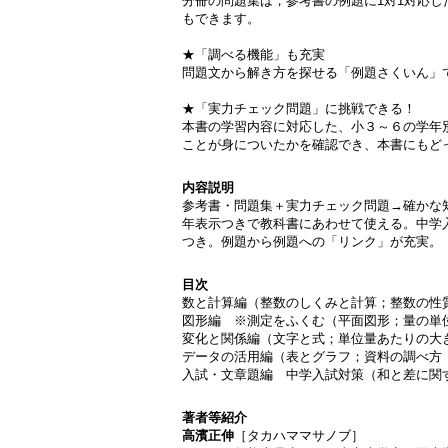
分冊の問題集は，参考書の例題に1対1対応
もできます。
★「調べる機能」も充実
問題文から解き方を探せる「例題さくいん」
★「実力チェック問題」に挑戦できる！
本書の学習内容に対応した、小３～６の学年
ことが身についたかを確認でき、本書にもど
内容説明
参考書・問題集＋実力チェック問題→確かな
年表示つきで教科書にあわせて使える。中学
つき。例題から例題への「リンク」が充実。
目次
数と計算編（整数のしくみと計算；整数の性
図形編 ※測定をふくむ（平面図形；量の単
変化と関係編（文字と式；単位量あたりの大
データの活用編（表とグラフ；資料の調べ方
入試・文章題編 中学入試対策（和と差に関
著者等紹介
高濱正伸
［タカハママサノブ］