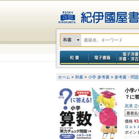
ホーム
>
和書
>
小学 参考書
>
参考書・問題
小学
？に
高濱 
価格
¥3
Ｇａｋ
ポイン