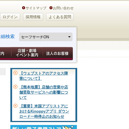
サイトマップ
お問い合わせ
ログイン
採用情報
よくある質問
詳細検索
【ウェブストアのアクセス障
害について】
【熊本地震】店舗の営業や店
舗受取サービスへの影響につ
いて
【重要】米国アプリストアに
おけるKinoppyアプリ ダウン
ロード一時停止のお知らせ