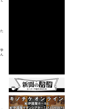
こと
した
。学
いん