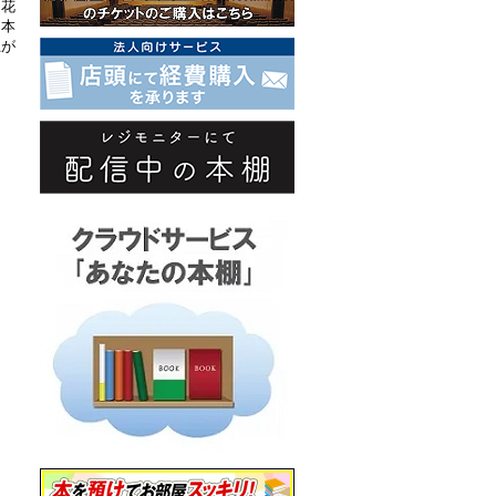
「花
日本
上が