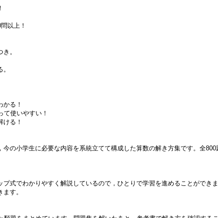
！
0問以上！
つき。
る。
わかる！
なって使いやすい！
解ける！
，今の小学生に必要な内容を系統立てて構成した算数の解き方集です。全800
ップ式でわかりやすく解説しているので，ひとりで学習を進めることができ
きます。