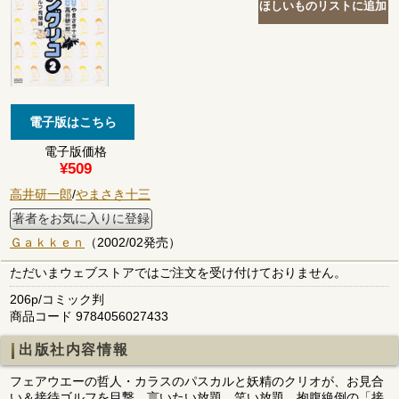
電子版価格
¥509
高井研一郎
/
やまさき十三
著者をお気に入りに登録
Ｇａｋｋｅｎ
（2002/02発売）
ただいまウェブストアではご注文を受け付けておりません。
206p/コミック判
商品コード 9784056027433
出版社内容情報
フェアウエーの哲人・カラスのパスカルと妖精のクリオが、お見合
い＆接待ゴルフを目撃。言いたい放題、笑い放題、抱腹絶倒の「接