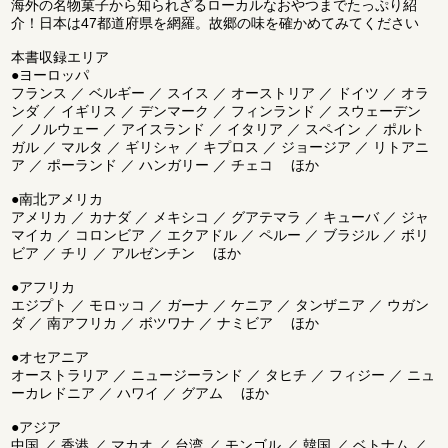
海外の名物菓子から知られざるローカルなおやつまでたっぷり紹
介！日本は47都道府県を網羅。故郷の味を確かめてみてください
本書収録エリア
●ヨーロッパ
フランス ／ ベルギー ／ スイス ／ オーストリア ／ ドイツ ／ オラ
ンダ ／ イギリス ／ デンマーク ／ フィンランド ／ スウェーデン
／ ノルウェー ／ アイスランド ／ イタリア ／ スペイン ／ ポルト
ガル ／ マルタ ／ ギリシャ ／ キプロス ／ ジョージア ／ リトアニ
ア ／ ポーランド ／ ハンガリー ／ チェコ ほか
●南北アメリカ
アメリカ ／ カナダ ／ メキシコ ／ グアテマラ ／ キューバ ／ ジャ
マイカ ／ コロンビア ／ エクアドル ／ ペルー ／ ブラジル ／ ボリ
ビア ／ チリ ／ アルゼンチン ほか
●アフリカ
エジプト ／ モロッコ ／ ガーナ ／ ケニア ／ タンザニア ／ ウガン
ダ ／ 南アフリカ ／ ボツワナ ／ ナミビア ほか
●オセアニア
オーストラリア ／ ニュージーランド ／ タヒチ ／ フィジー ／ ニュ
ーカレドニア ／ ハワイ ／ グアム ほか
●アジア
中国 ／ 香港 ／ マカオ ／ 台湾 ／ モンゴル ／ 韓国 ／ ベトナム ／