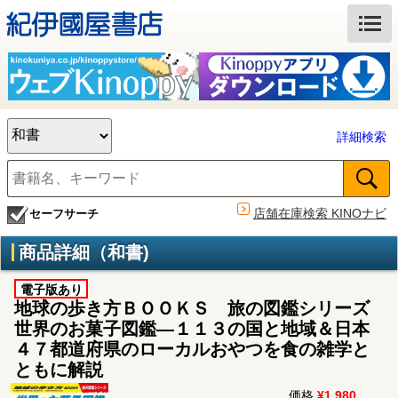
詳細検索
店舗在庫検索 KINOナビ
セーフサーチ
商品詳細（和書)
電子版あり
地球の歩き方ＢＯＯＫＳ 旅の図鑑シリーズ
世界のお菓子図鑑―１１３の国と地域＆日本
４７都道府県のローカルおやつを食の雑学と
ともに解説
価格
¥1,980