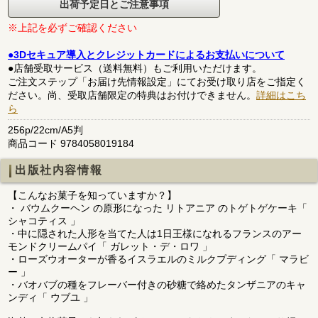
出荷予定日とご注意事項
※上記を必ずご確認ください
●3Dセキュア導入とクレジットカードによるお支払いについて
●店舗受取サービス（送料無料）もご利用いただけます。
ご注文ステップ「お届け先情報設定」にてお受け取り店をご指定く
ださい。尚、受取店舗限定の特典はお付けできません。
詳細はこち
ら
256p/22cm/A5判
商品コード 9784058019184
出版社内容情報
【こんなお菓子を知っていますか？】
・ バウムクーヘン の原形になった リトアニア のトゲトゲケーキ「
シャコティス 」
・中に隠された人形を当てた人は1日王様になれるフランスのアー
モンドクリームパイ「 ガレット・デ・ロワ 」
・ローズウオーターが香るイスラエルのミルクプディング「 マラビ
ー 」
・バオバブの種をフレーバー付きの砂糖で絡めたタンザニアのキャ
ンディ「 ウブユ 」