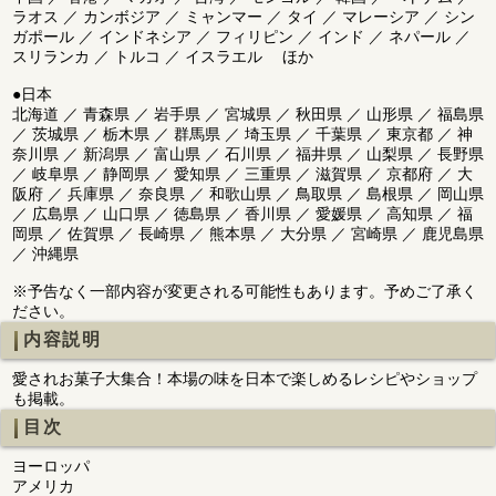
ラオス ／ カンボジア ／ ミャンマー ／ タイ ／ マレーシア ／ シン
ガポール ／ インドネシア ／ フィリピン ／ インド ／ ネパール ／
スリランカ ／ トルコ ／ イスラエル ほか
●日本
北海道 ／ 青森県 ／ 岩手県 ／ 宮城県 ／ 秋田県 ／ 山形県 ／ 福島県
／ 茨城県 ／ 栃木県 ／ 群馬県 ／ 埼玉県 ／ 千葉県 ／ 東京都 ／ 神
奈川県 ／ 新潟県 ／ 富山県 ／ 石川県 ／ 福井県 ／ 山梨県 ／ 長野県
／ 岐阜県 ／ 静岡県 ／ 愛知県 ／ 三重県 ／ 滋賀県 ／ 京都府 ／ 大
阪府 ／ 兵庫県 ／ 奈良県 ／ 和歌山県 ／ 鳥取県 ／ 島根県 ／ 岡山県
／ 広島県 ／ 山口県 ／ 徳島県 ／ 香川県 ／ 愛媛県 ／ 高知県 ／ 福
岡県 ／ 佐賀県 ／ 長崎県 ／ 熊本県 ／ 大分県 ／ 宮崎県 ／ 鹿児島県
／ 沖縄県
※予告なく一部内容が変更される可能性もあります。予めご了承く
ださい。
内容説明
愛されお菓子大集合！本場の味を日本で楽しめるレシピやショップ
も掲載。
目次
ヨーロッパ
アメリカ